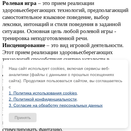
Ролевая игра
– это прием реализации
здоровьесберегающих технологий, предполагающий
самостоятельное языковое поведение, выбор
лексики, интонаций и стиля поведения в заданной
ситуации. Основная цель любой ролевой игры -
тренировка неподготовленной речи.
Инсценирование
– это вид игровой деятельности.
Этот прием реализации здоровьесберегающих
технологий способствует снятию усталости в
процессе обучения иностранному языку.
Наш сайт использует cookies, включая сервисы веб-
Драматизация
– это прием реализации
аналитики (файлы с данными о прошлых посещениях
здоровьесберегающих технологий, направленный на
сайта). Продолжая пользоваться сайтом, вы соглашаетесь
развитие коммуникативности средствами
с
1. Политика использования cookies
,
художественных произведений.
2. Политикой конфиденциальности
,
Пальчиковая игра
– это прием реализации
3. Согласие на обработку персональных данных
здоровьесберегающих технологий необходимый для
того, чтобы подготовить руку ребенка к
Принять
письму, развивать внимание, терпение,
стимулировать фантазию.