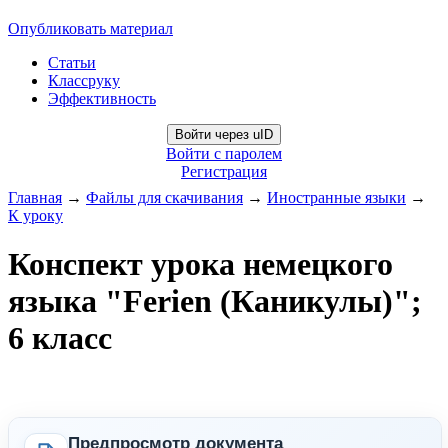
Опубликовать материал
Статьи
Классруку
Эффективность
Войти через uID
Войти с паролем
Регистрация
Главная
→
Файлы для скачивания
→
Иностранные языки
→
К уроку
Конспект урока немецкого
языка "Ferien (Каникулы)";
6 класс
Предпросмотр документа