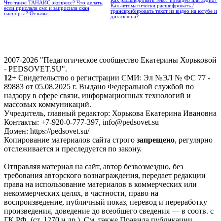
Как расшифровать текст из видео или аудио?
Что такое ТАНАИС экспресс? Что делать,
Как автоматически расшифровать /
если прислали смс и запросили скан
транскрибировать текст из видео на ютубе и
паспорта? Отзывы
диктофона?
2007-2026 "Педагогическое сообщество Екатерины Хорьковой
- PEDSOVET.SU".
12+
Свидетельство о регистрации СМИ: Эл №ЭЛ № ФС 77 -
89883 от 05.08.2025 г. Выдано Федеральной службой по
надзору в сфере связи, информационных технологий и
массовых коммуникаций.
Учредитель, главный редактор: Хорькова Екатерина Ивановна
Контакты: +7-920-0-777-397, info@pedsovet.su
Домен: https://pedsovet.su/
Копирование материалов сайта строго
запрещено
, регулярно
отслеживается и преследуется по закону.
Отправляя материал на сайт, автор безвозмездно, без
требования авторского вознаграждения, передает редакции
права на использование материалов в коммерческих или
некоммерческих целях, в частности, право на
воспроизведение, публичный показ, перевод и переработку
произведения, доведение до всеобщего сведения — в соотв. с
ГК РФ. (ст. 1270 и др.). См. также Правила публикации