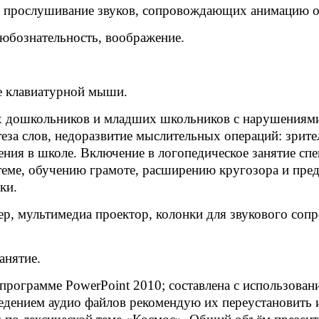
ез прослушивание звуков, сопровождающих анимацию о
любознательность, воображение.
е клавиатурной мыши.
х дошкольников и младших школьников с нарушениями 
еза слов, недоразвитие мыслительных операций: зрите
ения в школе. Включение в логопедическое занятие сп
теме, обучению грамоте, расширению кругозора и пре
ки.
р, мультимедиа проектор, колонки для звукового соп
анятие.
в программе
PowerPoint
2010; составлена с использован
ведением аудио файлов рекомендую их переустановить