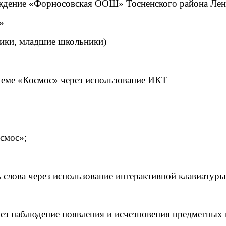
ждение «Форносовская ООШ» Тосненского района Лени
»
ники, младшие школьники)
 теме «Космос» через использование ИКТ
осмос»;
 слова через использование интерактивной клавиатуры
рез наблюдение появления и исчезновения предметных 