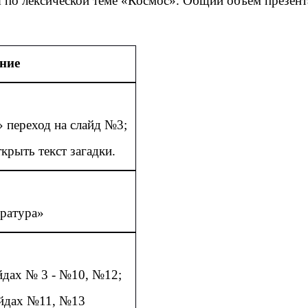
я по лексической теме «Космос». Общий объём презент
ние
 переход на слайд №3;
крыть текст загадки.
ература»
айдах № 3 - №10, №12;
айдах №11, №13