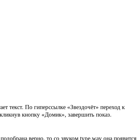
ет текст. По гиперссылке «Звездочёт» переход к
 кликнув кнопку «Домик», завершить показ.
 подобрана верно, то со звуком
type
.
wav
она появится