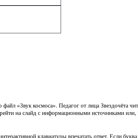
файл «Звук космоса». Педагог от лица Звездочёта чита
ерейти на слайд с информационными источниками или,
интерактивной клавиатуры впечатать ответ. Если буква