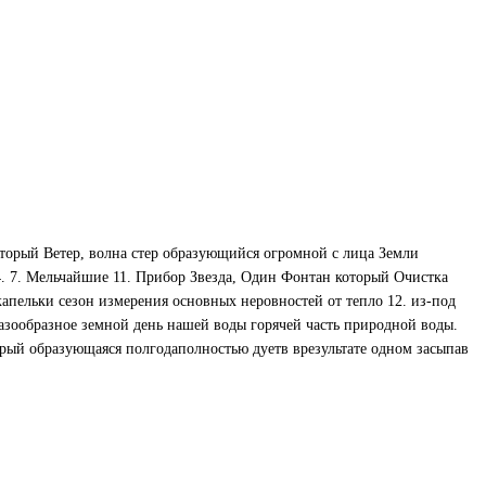
9. который Ветер, волна стер образующийся огромной с лица Земли
 14. 7. Мельчайшие 11. Прибор Звезда, Один Фонтан который Очистка
апельки сезон измерения основных неровностей от тепло 12. из-под
азообразное земной день нашей воды горячей часть природной воды.
оторый образующаяся полгодаполностью дуетв врезультате одном засыпав