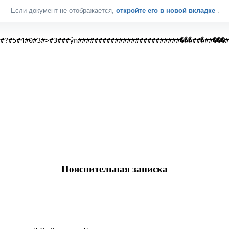
Если документ не отображается,
откройте его в новой вкладке
.
#?#5#4#0#3#>#3###ўn#########################���##�##���#
Пояснительная записка