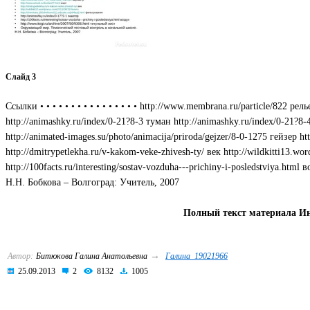
Слайд 3
Ссылки • • • • • • • • • • • • • • • • http://www.membrana.ru/particle/822 
http://animashky.ru/index/0-21?8-3 туман http://animashky.ru/index/0-21?8
http://animated-images.su/photo/animacija/priroda/gejzer/8-0-1275 гейзер h
http://dmitrypetlekha.ru/v-kakom-veke-zhivesh-ty/ век http://wildkitti13.w
http://100facts.ru/interesting/sostav-vozduha---prichiny-i-posledstviya.
Н.Н. Бобкова – Волгоград: Учитель, 2007
Полный текст материала Ин
→
Автор:
Битюкова Галина Анатольевна
Галина_19021966
25.09.2013
2
8132
1005