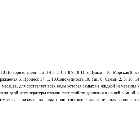
 9 10 По горизонтали: 1 2 3 4 5 11 6 7 8 9 10 11 5. Вулкан, 16. Морская 
ажаемая 6. Процесс 17. 1. 13.Совокупность 10. Газ, 8. Самый 2. 3. 18.
месяцев, для составляет всех воды которая самых из жидкой измерения к
ю жидкой итемпературы вземли свет свойств давления в нашей земной г
 атмосферы. воздухе. на воды. ночи. состояние. два зоне. полушария. к