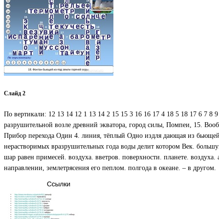
Слайд 2
По вертикали: 12 13 14 12 1 13 14 2 15 15 3 16 16 17 4 18 5 18 17 6 7 8
разрушительной возле древний экватора, город силы, Помпеи, 15. Вообр
Прибор перехода Один 4. линия, тёплый Одно издля дающая из бьющей 
нерастворимых вразрушительных года воды делит котором Век. большу
шар равен примесей. воздуха. вветров. поверхности. планете. воздуха.
направлении, землетрясения его пеплом. полгода в океане. – в другом.