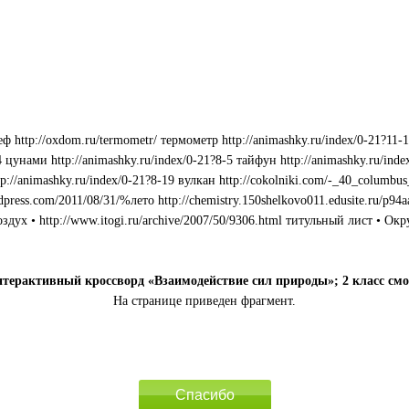
рельеф http://oxdom.ru/termometr/ термометр http://animashky.ru/index/0-21?11
-4 цунами http://animashky.ru/index/0-21?8-5 тайфун http://animashky.ru/ind
ttp://animashky.ru/index/0-21?8-19 вулкан http://cokolniki.com/-_40_columbu
ordpress.com/2011/08/31/%лето http://chemistry.150shelkovo011.edusite.ru/p94
html воздух • http://www.itogi.ru/archive/2007/50/9306.html титульный лис
терактивный кроссворд «Взаимодействие сил природы»; 2 класс смо
На странице приведен фрагмент.
Спасибо