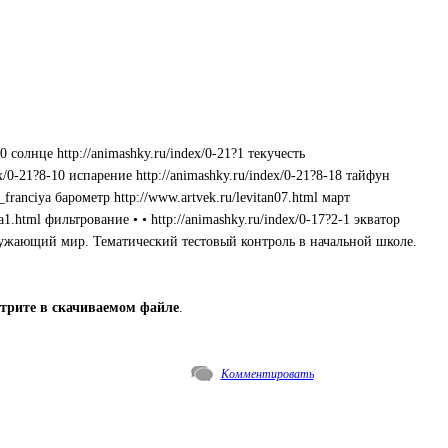
-10 солнце http://animashky.ru/index/0-21?1 текучесть
ex/0-21?8-10 испарение http://animashky.ru/index/0-21?8-18 тайфун
s_franciya барометр http://www.artvek.ru/levitan07.html март
aa1.html фильтрование • • http://animashky.ru/index/0-17?2-1 экватор
т • Окружающий мир. Тематический тестовый контроль в начальной школе.
трите в скачиваемом файле
.
Комментировать