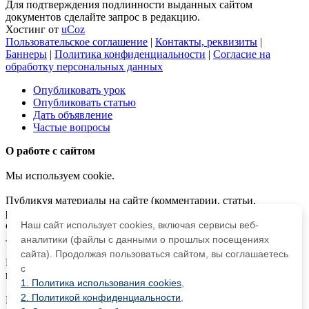
Для подтверждения подлинности выданных сайтом
документов сделайте запрос в редакцию.
Хостинг от
uCoz
Пользовательское соглашение
|
Контакты, реквизиты
|
Баннеры
|
Политика конфиденциальности
|
Согласие на
обработку персональных данных
Опубликовать урок
Опубликовать статью
Дать объявление
Частые вопросы
О работе с сайтом
Мы используем cookie.
Публикуя материалы на сайте (комментарии, статьи,
разработки и др.), пользователи берут на себя всю
ответственность за содержание материалов и разрешение
Наш сайт использует cookies, включая сервисы веб-
любых спорных вопросов с третьми лицами.
аналитики (файлы с данными о прошлых посещениях
сайта). Продолжая пользоваться сайтом, вы соглашаетесь
При этом редакция сайта готова оказывать всяческую
с
поддержку как в публикации, так и других вопросах.
1. Политика использования cookies
,
2. Политикой конфиденциальности
,
Если вы обнаружили, что на нашем сайте незаконно