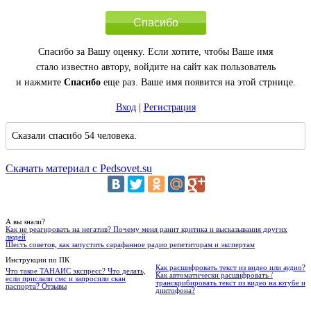
Спасибо
Спасибо за Вашу оценку. Если хотите, чтобы Ваше имя
стало известно автору, войдите на сайт как пользователь
и нажмите
Спасибо
еще раз. Ваше имя появится на этой стрнице.
Вход
|
Регистрация
Сказали спасибо 54 человека.
Скачать материал с Pedsovet.su
А вы знали?
Как не реагировать на негатив? Почему меня ранит критика и высказывания других
людей
Шесть советов, как запустить сарафанное радио репетиторам и экспертам
Инструкции по ПК
Как расшифровать текст из видео или аудио?
Что такое ТАНАИС экспресс? Что делать,
Как автоматически расшифровать /
если прислали смс и запросили скан
транскрибировать текст из видео на ютубе и
паспорта? Отзывы
диктофона?