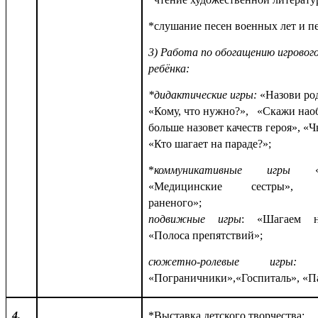
*слушание песен военных лет и пе
3) Работа по обогащению игровог
ребёнка:
*дидактические игры:
«Назови род
«Кому, что нужно?», «Скажи наоб
больше назовет качеств героя», «Ч
«Кто шагает на параде?»;
*
коммуникативные игры
«По
«Медицинские сестры», «
раненого»;
подвижные игры
: «Шагаем н
«Полоса препятствий»;
сюжетно-ролевые игры:
«М
«Пограничники»,«Госпиталь», «П
4.
*Выставка детского творчества;