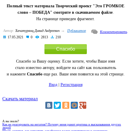
Полный текст материала Творческий проект "Это ГРОМКОЕ
слово – ПОБЕДА" смотрите в скачиваемом файле
.
На странице приведен фрагмент.
→
Автор:
Хачатурянц Давид Андреевич
Публикатор
Комментировать
17.05.2021
0
2813
210
Спасибо
Спасибо за Вашу оценку. Если хотите, чтобы Ваше имя
стало известно автору, войдите на сайт как пользователь
и нажмите
Спасибо
еще раз. Ваше имя появится на этой стрнице.
Вход
|
Регистрация
Скачать материал
А вы знали?
Как не реагировать на негатив? Почему меня ранит критика и высказывания других
людей
Шесть советов, как запустить сарафанное радио репетиторам и экспертам