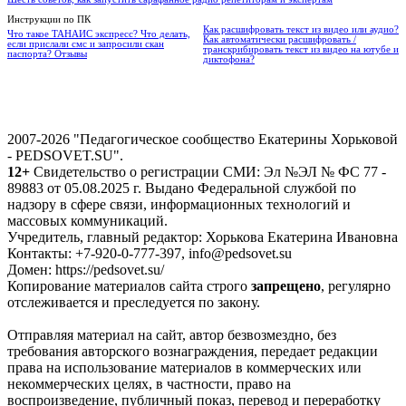
Инструкции по ПК
Как расшифровать текст из видео или аудио?
Что такое ТАНАИС экспресс? Что делать,
Как автоматически расшифровать /
если прислали смс и запросили скан
транскрибировать текст из видео на ютубе и
паспорта? Отзывы
диктофона?
2007-2026 "Педагогическое сообщество Екатерины Хорьковой
- PEDSOVET.SU".
12+
Свидетельство о регистрации СМИ: Эл №ЭЛ № ФС 77 -
89883 от 05.08.2025 г. Выдано Федеральной службой по
надзору в сфере связи, информационных технологий и
массовых коммуникаций.
Учредитель, главный редактор: Хорькова Екатерина Ивановна
Контакты: +7-920-0-777-397, info@pedsovet.su
Домен: https://pedsovet.su/
Копирование материалов сайта строго
запрещено
, регулярно
отслеживается и преследуется по закону.
Отправляя материал на сайт, автор безвозмездно, без
требования авторского вознаграждения, передает редакции
права на использование материалов в коммерческих или
некоммерческих целях, в частности, право на
воспроизведение, публичный показ, перевод и переработку