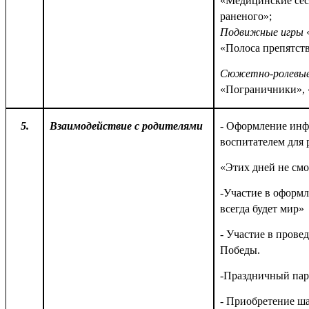
«Медицинские сес
раненого»;
Подвижные игры
«
«Полоса препятст
Сюжетно-ролевые
«Пограничники», 
5.
Взаимодействие с родителями
- Оформление инф
воспитателем для 
«Этих дней не смо
-Участие в оформ
всегда будет мир»
- Участие в прове
Победы.
-Праздничный пар
- Приобретение ша