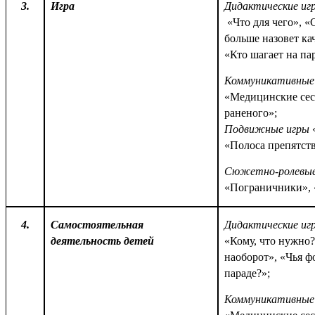
3.
Игра
Дидактические иг
«Что для чего», «
больше назовет кач
«Кто шагает на па
Коммуникативные
«Медицинские сес
раненого»;
Подвижные игры
«
«Полоса препятст
Сюжетно-ролевые
«Пограничники», 
4.
Самостоятельная
Дидактические иг
деятельность детей
«Кому, что нужно?
наоборот», «Чья ф
параде?»;
Коммуникативные