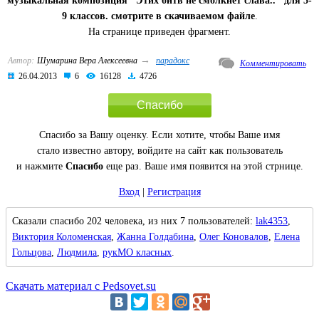
музыкальная композиция "Этих битв не смолкнет слава.." для 5-
9 классов. смотрите в скачиваемом файле
.
На странице приведен фрагмент.
→
Автор:
Шумарина Вера Алексеевна
парадокс
Комментировать
26.04.2013
6
16128
4726
Спасибо
Спасибо за Вашу оценку. Если хотите, чтобы Ваше имя
стало известно автору, войдите на сайт как пользователь
и нажмите
Спасибо
еще раз. Ваше имя появится на этой стрнице.
Вход
|
Регистрация
Сказали спасибо 202 человека, из них 7 пользователей:
lak4353
,
Виктория Коломенская
,
Жанна Голдабина
,
Олег Коновалов
,
Елена
Гольцова
,
Людмила
,
рукМО класных
.
Скачать материал с Pedsovet.su