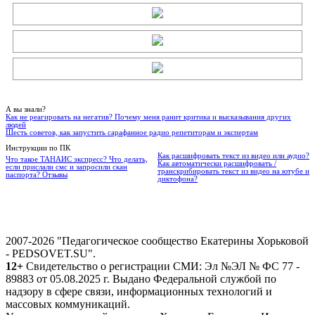
А вы знали?
Как не реагировать на негатив? Почему меня ранит критика и высказывания других
людей
Шесть советов, как запустить сарафанное радио репетиторам и экспертам
Инструкции по ПК
Как расшифровать текст из видео или аудио?
Что такое ТАНАИС экспресс? Что делать,
Как автоматически расшифровать /
если прислали смс и запросили скан
транскрибировать текст из видео на ютубе и
паспорта? Отзывы
диктофона?
2007-2026 "Педагогическое сообщество Екатерины Хорьковой
- PEDSOVET.SU".
12+
Свидетельство о регистрации СМИ: Эл №ЭЛ № ФС 77 -
89883 от 05.08.2025 г. Выдано Федеральной службой по
надзору в сфере связи, информационных технологий и
массовых коммуникаций.