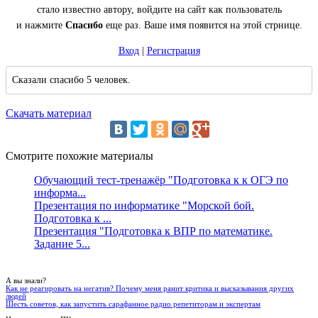
стало известно автору, войдите на сайт как пользователь
и нажмите
Спасибо
еще раз. Ваше имя появится на этой стрнице.
Вход
|
Регистрация
Сказали спасибо 5 человек.
Скачать материал
Смотрите похожие материалы
Обучающий тест-тренажёр "Подготовка к к ОГЭ по
информа...
Презентация по информатике "Морской бой.
Подготовка к ...
Презентация "Подготовка к ВПР по математике.
Задание 5...
А вы знали?
Как не реагировать на негатив? Почему меня ранит критика и высказывания других
людей
Шесть советов, как запустить сарафанное радио репетиторам и экспертам