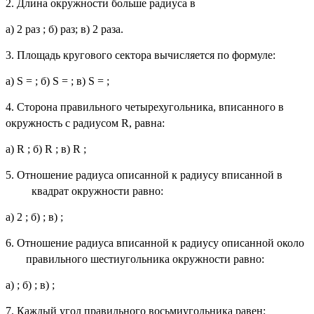
2. Длина окружности больше радиуса в
а) 2
раз ; б)
раз; в) 2 раза.
3. Площадь кругового сектора вычисляется по формуле:
а
) S =
;
б
) S =
;
в
) S =
;
4. Сторона правильного четырехугольника, вписанного в
окружность с радиусом
R
, равна:
а)
R
; б)
R
; в)
R
;
5. Отношение радиуса описанной к радиусу вписанной в
квадрат окружности равно:
а) 2 ; б)
; в)
;
6. Отношение радиуса вписанной к радиусу описанной около
правильного шестиугольника окружности равно:
а)
; б)
; в)
;
7. Каждый угол правильного восьмиугольника равен: