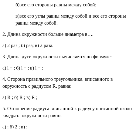
б)все его стороны равны между собой;
в)все его углы равны между собой и все его стороны
равны между собой.
2. Длина окружности больше диаметра в….
а) 2
раз ; б)
раз; в) 2 раза.
3. Длина дуги окружности вычисляется по формуле:
а)
l
=
; б)
l
=
; в)
l
=
;
4. Сторона правильного треугольника, вписанного в
окружность с радиусом
R
, равна:
а)
R
; б)
R
; в)
R
;
5. Отношение радиуса вписанной к радиусу описанной около
квадрата окружности равно:
а)
; б) 2 ; в)
;