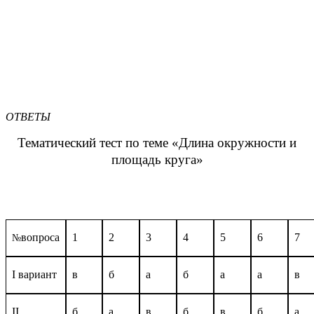
ОТВЕТЫ
Тематический тест по теме «Длина окружности и
площадь круга»
вопроса
1
2
3
4
5
6
7
№
I
вариант
в
б
а
б
а
а
в
II
б
а
в
б
в
б
а