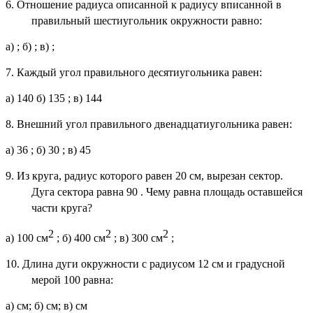
6. Отношение радиуса описанной к радиусу вписанной в
правильный шестиугольник окружности равно:
а)
; б)
; в)
;
7. Каждый угол правильного десятиугольника равен:
а) 140
б) 135
; в) 144
8. Внешний угол правильного двенадцатиугольника равен:
а) 36
; б) 30
; в) 45
9. Из круга, радиус которого равен 20 см, вырезан сектор.
Дуга сектора равна 90
. Чему равна площадь оставшейся
части круга?
2
2
2
а) 100
см
; б) 400
см
; в) 300
см
;
10. Длина дуги окружности с радиусом 12 см и градусной
мерой 100
равна:
а)
см; б)
см; в)
см