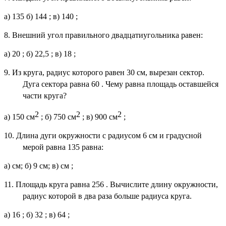
а) 135
б) 144
; в) 140
;
8. Внешний угол правильного двадцатиугольника равен:
а) 20
; б) 22,5
; в) 18
;
9. Из круга, радиус которого равен 30 см, вырезан сектор.
Дуга сектора равна 60
. Чему равна площадь оставшейся
части круга?
2
2
2
а) 150
см
; б) 750
см
; в) 900
см
;
10. Длина дуги окружности с радиусом 6 см и градусной
мерой равна 135
равна:
а)
см; б) 9
см; в)
см ;
11. Площадь круга равна 256
. Вычислите длину окружности,
радиус которой в два раза больше радиуса круга.
а) 16
; б) 32
; в) 64
;