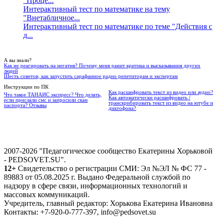
"Проце...
Интерактивный тест по математике на тему
"Внетабличное...
Интерактивный тест по математике по теме "Действия с
д...
А вы знали?
Как не реагировать на негатив? Почему меня ранит критика и высказывания других
людей
Шесть советов, как запустить сарафанное радио репетиторам и экспертам
Инструкции по ПК
Как расшифровать текст из видео или аудио?
Что такое ТАНАИС экспресс? Что делать,
Как автоматически расшифровать /
если прислали смс и запросили скан
транскрибировать текст из видео на ютубе и
паспорта? Отзывы
диктофона?
2007-2026 "Педагогическое сообщество Екатерины Хорьковой
- PEDSOVET.SU".
12+
Свидетельство о регистрации СМИ: Эл №ЭЛ № ФС 77 -
89883 от 05.08.2025 г. Выдано Федеральной службой по
надзору в сфере связи, информационных технологий и
массовых коммуникаций.
Учредитель, главный редактор: Хорькова Екатерина Ивановна
Контакты: +7-920-0-777-397, info@pedsovet.su