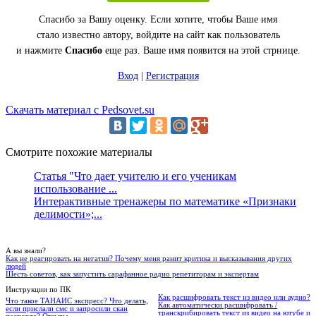
Спасибо за Вашу оценку. Если хотите, чтобы Ваше имя
стало известно автору, войдите на сайт как пользователь
и нажмите
Спасибо
еще раз. Ваше имя появится на этой стрнице.
Вход
|
Регистрация
Скачать материал с Pedsovet.su
Смотрите похожие материалы
Статья "Что дает учителю и его ученикам
использование ...
Интерактивные тренажеры по математике «Признаки
делимости»;...
А вы знали?
Как не реагировать на негатив? Почему меня ранит критика и высказывания других
людей
Шесть советов, как запустить сарафанное радио репетиторам и экспертам
Инструкции по ПК
Как расшифровать текст из видео или аудио?
Что такое ТАНАИС экспресс? Что делать,
Как автоматически расшифровать /
если прислали смс и запросили скан
транскрибировать текст из видео на ютубе и