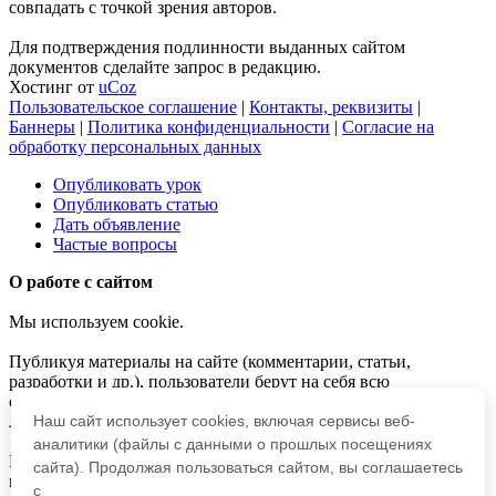
совпадать с точкой зрения авторов.
Для подтверждения подлинности выданных сайтом
документов сделайте запрос в редакцию.
Хостинг от
uCoz
Пользовательское соглашение
|
Контакты, реквизиты
|
Баннеры
|
Политика конфиденциальности
|
Согласие на
обработку персональных данных
Опубликовать урок
Опубликовать статью
Дать объявление
Частые вопросы
О работе с сайтом
Мы используем cookie.
Публикуя материалы на сайте (комментарии, статьи,
разработки и др.), пользователи берут на себя всю
ответственность за содержание материалов и разрешение
любых спорных вопросов с третьми лицами.
Наш сайт использует cookies, включая сервисы веб-
аналитики (файлы с данными о прошлых посещениях
При этом редакция сайта готова оказывать всяческую
сайта). Продолжая пользоваться сайтом, вы соглашаетесь
поддержку как в публикации, так и других вопросах.
с