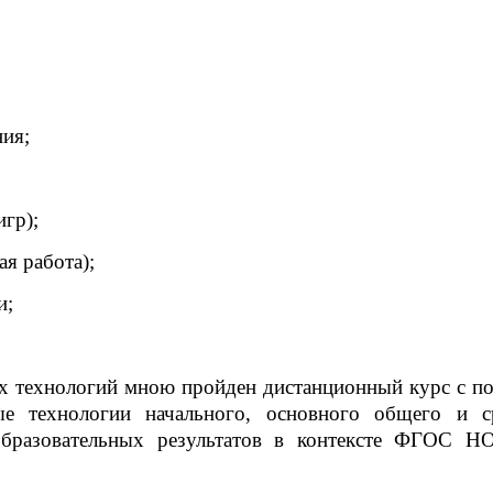
ния;
гр);
ая работа);
и;
ых технологий мною
пройден дистанционный курс с п
ые технологии начального, основного общего и с
образовательных результатов в контексте ФГОС Н