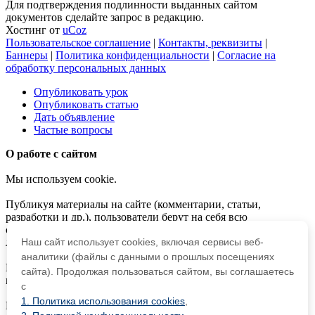
Для подтверждения подлинности выданных сайтом
документов сделайте запрос в редакцию.
Хостинг от
uCoz
Пользовательское соглашение
|
Контакты, реквизиты
|
Баннеры
|
Политика конфиденциальности
|
Согласие на
обработку персональных данных
Опубликовать урок
Опубликовать статью
Дать объявление
Частые вопросы
О работе с сайтом
Мы используем cookie.
Публикуя материалы на сайте (комментарии, статьи,
разработки и др.), пользователи берут на себя всю
ответственность за содержание материалов и разрешение
любых спорных вопросов с третьми лицами.
Наш сайт использует cookies, включая сервисы веб-
аналитики (файлы с данными о прошлых посещениях
При этом редакция сайта готова оказывать всяческую
сайта). Продолжая пользоваться сайтом, вы соглашаетесь
поддержку как в публикации, так и других вопросах.
с
1. Политика использования cookies
,
Если вы обнаружили, что на нашем сайте незаконно