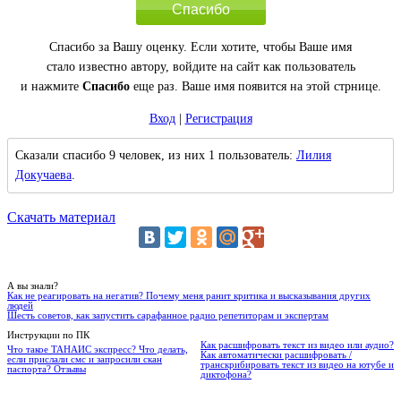
Спасибо
Спасибо за Вашу оценку. Если хотите, чтобы Ваше имя
стало известно автору, войдите на сайт как пользователь
и нажмите
Спасибо
еще раз. Ваше имя появится на этой стрнице.
Вход
|
Регистрация
Сказали спасибо 9 человек, из них 1 пользователь:
Лилия
Докучаева
.
Скачать материал
А вы знали?
Как не реагировать на негатив? Почему меня ранит критика и высказывания других
людей
Шесть советов, как запустить сарафанное радио репетиторам и экспертам
Инструкции по ПК
Как расшифровать текст из видео или аудио?
Что такое ТАНАИС экспресс? Что делать,
Как автоматически расшифровать /
если прислали смс и запросили скан
транскрибировать текст из видео на ютубе и
паспорта? Отзывы
диктофона?