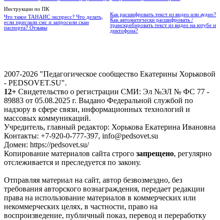
Инструкции по ПК
Как расшифровать текст из видео или аудио?
Что такое ТАНАИС экспресс? Что делать,
Как автоматически расшифровать /
если прислали смс и запросили скан
транскрибировать текст из видео на ютубе и
паспорта? Отзывы
диктофона?
2007-2026 "Педагогическое сообщество Екатерины Хорьковой
- PEDSOVET.SU".
12+
Свидетельство о регистрации СМИ: Эл №ЭЛ № ФС 77 -
89883 от 05.08.2025 г. Выдано Федеральной службой по
надзору в сфере связи, информационных технологий и
массовых коммуникаций.
Учредитель, главный редактор: Хорькова Екатерина Ивановна
Контакты: +7-920-0-777-397, info@pedsovet.su
Домен: https://pedsovet.su/
Копирование материалов сайта строго
запрещено
, регулярно
отслеживается и преследуется по закону.
Отправляя материал на сайт, автор безвозмездно, без
требования авторского вознаграждения, передает редакции
права на использование материалов в коммерческих или
некоммерческих целях, в частности, право на
воспроизведение, публичный показ, перевод и переработку