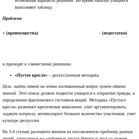
возможные варианты решений. Во время занятий учащиеся
выполняют таблицу:
Проблема
+ (преимущества)
- (недостатки)
и приходят к совместному решению.
«Пустое кресло»
– дискуссионная методика.
Цель: найти ответ на чётко поставленный вопрос путём обмена
мнений.
Этот поиск должен подвести учащихся к открытию правды, к
определению фактического состояния вещей. Методика «Пустого
кресла» развивает критическое мышление, учит аргументировать,
задавать вопросы, активизирует большое количество участников, учит
культуре дискуссии.
На 3-4 стульях разложить мнения на поставленную проблему разных
людей, записанных на альбомных листах бумаги и лист со знаком