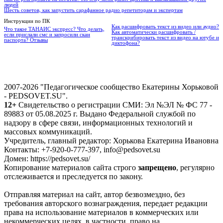
людей
Шесть советов, как запустить сарафанное радио репетиторам и экспертам
Инструкции по ПК
Как расшифровать текст из видео или аудио?
Что такое ТАНАИС экспресс? Что делать,
Как автоматически расшифровать /
если прислали смс и запросили скан
транскрибировать текст из видео на ютубе и
паспорта? Отзывы
диктофона?
2007-2026 "Педагогическое сообщество Екатерины Хорьковой
- PEDSOVET.SU".
12+
Свидетельство о регистрации СМИ: Эл №ЭЛ № ФС 77 -
89883 от 05.08.2025 г. Выдано Федеральной службой по
надзору в сфере связи, информационных технологий и
массовых коммуникаций.
Учредитель, главный редактор: Хорькова Екатерина Ивановна
Контакты: +7-920-0-777-397, info@pedsovet.su
Домен: https://pedsovet.su/
Копирование материалов сайта строго
запрещено
, регулярно
отслеживается и преследуется по закону.
Отправляя материал на сайт, автор безвозмездно, без
требования авторского вознаграждения, передает редакции
права на использование материалов в коммерческих или
некоммерческих целях, в частности, право на