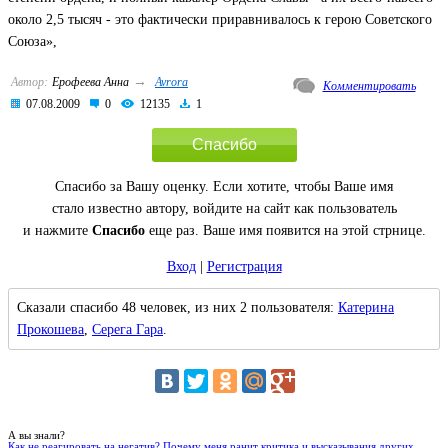
около 2,5 тысяч - это фактически приравнивалось к герою Советского
Союза»,
→
Автор:
Ерофеева Анна
Avrora
Комментировать
07.08.2009
0
12135
1
Спасибо
Спасибо за Вашу оценку. Если хотите, чтобы Ваше имя
стало известно автору, войдите на сайт как пользователь
и нажмите
Спасибо
еще раз. Ваше имя появится на этой стрнице.
Вход
|
Регистрация
Сказали спасибо 48 человек, из них 2 пользователя:
Катерина
Прокошева
,
Серега Гара
.
А вы знали?
Как не реагировать на негатив? Почему меня ранит критика и высказывания других