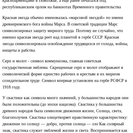
красноармейцами в Поволжье, а ещё ранее печатался под
республиканским орлом на банкнотах Временного правительства
Красная звезда обычно именовалась «марсовой звездой» по имени
древнеримского бога войны Марса. В советской традиции Марс
символизировал защиту мирного труда. Поэтому не случайно, что
именно красная звезда реет над планетой в гербе СССР. Красная
звезда символизировала освобождение трудящихся от голода, войны,
нищеты и рабства.
Серп и молот - символ коммунизма, главная советская
государственная эмблема. Скрещенные серп и молот отображают в
символической форме единство рабочих и крестьян в их мирном
созидательном труде. Символ впервые установлен на гербе РСФСР в
1918 году.
У свастики как символа много значений, у большинства народов они
были положительны (до эпохи нацизма). Свастика у большинства
древних народов была символом движения жизни, Солнца, света,
благополучия. Свастика олицетворяет нравственную характеристику:
движение по солнцу — добро, против солнца — зло Как солярный
знак, свастика служит эмблемой жизни и света. Воспринимается как