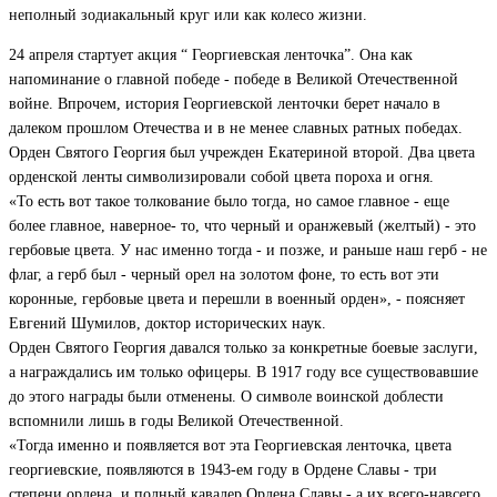
неполный зодиакальный круг или как колесо жизни.
24 апреля стартует акция “ Георгиевская ленточка”. Она как
напоминание о главной победе - победе в Великой Отечественной
войне. Впрочем, история Георгиевской ленточки берет начало в
далеком прошлом Отечества и в не менее славных ратных победах.
Орден Святого Георгия был учрежден Екатериной второй. Два цвета
орденской ленты символизировали собой цвета пороха и огня.
«То есть вот такое толкование было тогда, но самое главное - еще
более главное, наверное- то, что черный и оранжевый (желтый) - это
гербовые цвета. У нас именно тогда - и позже, и раньше наш герб - не
флаг, а герб был - черный орел на золотом фоне, то есть вот эти
коронные, гербовые цвета и перешли в военный орден», - поясняет
Евгений Шумилов, доктор исторических наук.
Орден Святого Георгия давался только за конкретные боевые заслуги,
а награждались им только офицеры. В 1917 году все существовавшие
до этого награды были отменены. О символе воинской доблести
вспомнили лишь в годы Великой Отечественной.
«Тогда именно и появляется вот эта Георгиевская ленточка, цвета
георгиевские, появляются в 1943-ем году в Ордене Славы - три
степени ордена, и полный кавалер Ордена Славы - а их всего-навсего