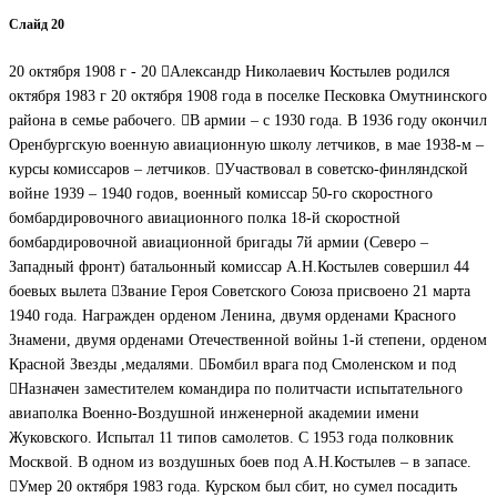
Слайд 20
20 октября 1908 г - 20 Александр Николаевич Костылев родился
октября 1983 г 20 октября 1908 года в поселке Песковка Омутнинского
района в семье рабочего. В армии – с 1930 года. В 1936 году окончил
Оренбургскую военную авиационную школу летчиков, в мае 1938-м –
курсы комиссаров – летчиков. Участвовал в советско-финляндской
войне 1939 – 1940 годов, военный комиссар 50-го скоростного
бомбардировочного авиационного полка 18-й скоростной
бомбардировочной авиационной бригады 7й армии (Северо –
Западный фронт) батальонный комиссар А.Н.Костылев совершил 44
боевых вылета Звание Героя Советского Союза присвоено 21 марта
1940 года. Награжден орденом Ленина, двумя орденами Красного
Знамени, двумя орденами Отечественной войны 1-й степени, орденом
Красной Звезды ,медалями. Бомбил врага под Смоленском и под
Назначен заместителем командира по политчасти испытательного
авиаполка Военно-Воздушной инженерной академии имени
Жуковского. Испытал 11 типов самолетов. С 1953 года полковник
Москвой. В одном из воздушных боев под А.Н.Костылев – в запасе.
Умер 20 октября 1983 года. Курском был сбит, но сумел посадить