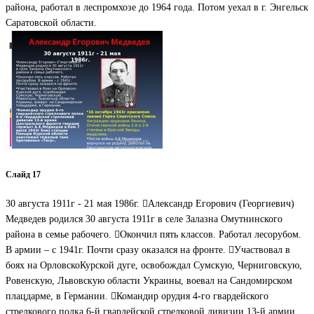
района, работал в леспромхозе до 1964 года. Потом уехал в г. Энгельск
Саратовской области.
Слайд 17
30 августа 1911г - 21 мая 1986г. Александр Егорович (Георгиевич)
Медведев родился 30 августа 1911г в селе Залазна Омутнинского
района в семье рабочего. Окончил пять классов. Работал лесорубом.
В армии – с 1941г. Почти сразу оказался на фронте. Участвовал в
боях на ОрловскоКурской дуге, освобождал Сумскую, Черниговскую,
Ровенскую, Львовскую области Украины, воевал на Сандомирском
плацдарме, в Германии. Командир орудия 4-го гвардейского
стрелкового полка 6-й гвардейской стрелковой дивизии 13-й армии