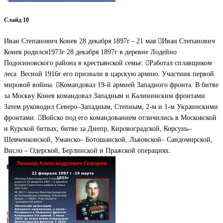
Слайд 10
Иван Степанович Конев 28 декабря 1897г - 21 мая Иван Степанович
Конев родился1973г 28 декабря 1897г в деревне Лодейно
Подосиновского района в крестьянской семье. Работал сплавщиком
леса. Весной 1916г его призвали в царскую армию. Участник первой
мировой войны. Командовал 19-й армией Западного фронта. В битве
за Москву Конев командовал Западным и Калининским фронтами.
Затем руководил Северо–Западным, Степным, 2-м и 1-м Украинскими
фронтами. Войско под его командованием отличились в Московской
и Курской битвах, битве за Днепр, Кировоградской, Корсунь–
Шевченковской, Уманско– Ботошанской, Львовской– Сандомирской,
Висло – Одерской, Берлинской и Пражской операциях.