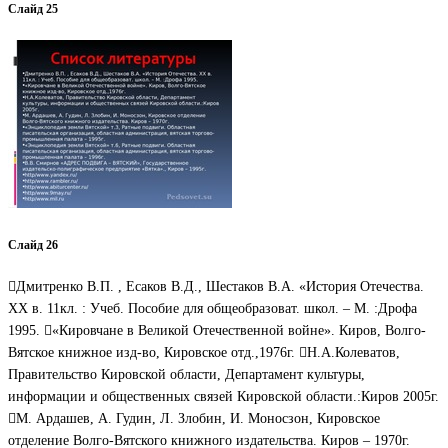
Слайд 25
Слайд 26
Дмитренко В.П. , Есаков В.Д., Шестаков В.А. «История Отечества.
XX в. 11кл. : Учеб. Пособие для общеобразоват. школ. – М. :Дрофа
1995. «Кировчане в Великой Отечественной войне». Киров, Волго-
Вятское книжное изд-во, Кировское отд.,1976г. Н.А.Колеватов,
Правительство Кировской области, Департамент культуры,
информации и общественных связей Кировской области.:Киров 2005г.
М. Ардашев, А. Гудин, Л. Злобин, И. Моносзон, Кировское
отделение Волго-Вятского книжного издательства. Киров – 1970г.