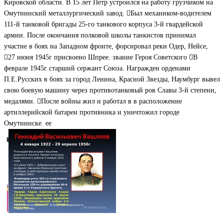
Кировской области. В 15 лет Петр устроился на работу грузчиком на
Омутнинский металлургический завод. Был механиком-водителем
111-й танковой бригады 25-го танкового корпуса 3-й гвардейской
армии. После окончания полковой школы танкистов принимал
участие в боях на Западном фронте, форсировал реки Одер, Нейсе,
27 июня 1945г присвоено Шпрее. звание Героя Советского В
феврале 1945г старший сержант Союза. Награжден орденами
П.Е.Русских в боях за город Ленина, Красной Звезды, Наумбург вывел
свою боевую машину через противотанковый ров Славы 3-й степени,
медалями. После войны жил и работал в в расположение
артиллерийской батареи противника и уничтожил городе
Омутнинске. ее