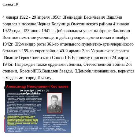
Слайд 19
4 января 1922 - 29 апреля 1956г Геннадий Васильевич Вашляев
родился в поселке Черная Холуница Омутнинского района 4 января
1922 года. 23 июня 1941 г. Добровольцем ушел на фронт. Закончил
Военное пехотное училище, в действующую армию попал в ноябре
1942г. Командир роты 361-го отдельного пулеметно-артиллерийского
батальона 159-го укрепрайона 40-й армии 2-го Украинского фронта.
Звание Героя Советского Союза Г.В.Вашляеву присвоено 24 марта
1945г. Награжден также орденами Ленина, Отечественной войны 2-й
степени, КраснойГ.В.Вашляев Звезды, Демобилизовавшись, вернулся
в медалями. город Лысьву.