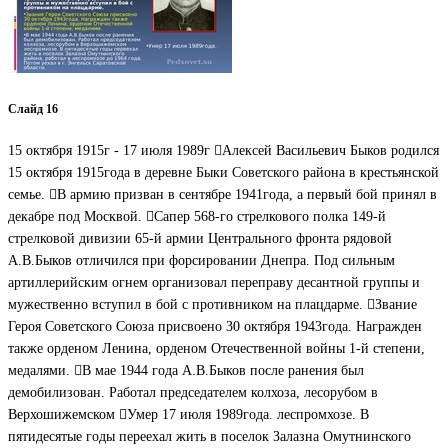
Слайд 16
15 октября 1915г - 17 июля 1989г Алексей Васильевич Быков родился
15 октября 1915года в деревне Быки Советского района в крестьянской
семье. В армию призван в сентябре 1941года, а первый бой принял в
декабре под Москвой. Сапер 568-го стрелкового полка 149-й
стрелковой дивизии 65-й армии Центрального фронта рядовой
А.В.Быков отличился при форсировании Днепра. Под сильным
артиллерийским огнем организовал переправу десантной группы и
мужественно вступил в бой с противником на плацдарме. Звание
Героя Советского Союза присвоено 30 октября 1943года. Награжден
также орденом Ленина, орденом Отечественной войны 1-й степени,
медалями. В мае 1944 года А.В.Быков после ранения был
демобилизован. Работал председателем колхоза, лесорубом в
Верхошижемском Умер 17 июля 1989года. леспромхозе. В
пятидесятые годы переехал жить в поселок Залазна Омутнинского