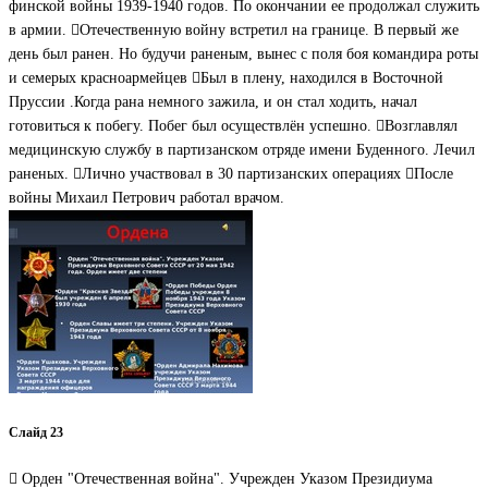
финской войны 1939-1940 годов. По окончании ее продолжал служить
в армии. Отечественную войну встретил на границе. В первый же
день был ранен. Но будучи раненым, вынес с поля боя командира роты
и семерых красноармейцев Был в плену, находился в Восточной
Пруссии .Когда рана немного зажила, и он стал ходить, начал
готовиться к побегу. Побег был осуществлён успешно. Возглавлял
медицинскую службу в партизанском отряде имени Буденного. Лечил
раненых. Лично участвовал в 30 партизанских операциях После
войны Михаил Петрович работал врачом.
Слайд 23
 Орден "Отечественная война". Учрежден Указом Президиума