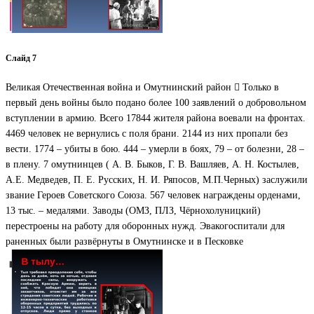
Слайд 7
Великая Отечественная война и Омутнинский район  Только в
первый день войны было подано более 100 заявлений о добровольном
вступлении в армию. Всего 17844 жителя района воевали на фронтах.
4469 человек не вернулись с поля брани. 2144 из них пропали без
вести. 1774 – убиты в бою. 444 – умерли в боях, 79 – от болезни, 28 –
в плену. 7 омутнинцев ( А. В. Быков, Г. В. Вашляев, А. Н. Костылев,
А.Е. Медведев, П. Е. Русских, Н. И. Ряпосов, М.П.Черных) заслужили
звание Героев Советского Союза. 567 человек награждены орденами,
13 тыс. – медалями. Заводы (ОМЗ, ПЛЗ, Чёрнохолуницкий)
перестроены на работу для оборонных нужд. Эвакогоспитали для
раненных были развёрнуты в Омутнинске и в Песковке