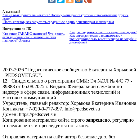
А вы знали?
Как не реагировать на негатив? Почему меня ранит критика и высказывания других
людей
Шесть советов, как запустить сарафанное радио репетиторам и экспертам
Инструкции по ПК
Как расшифровать текст из видео или аудио?
Что такое ТАНАИС экспресс? Что делать,
Как автоматически расшифровать /
если прислали смс и запросили скан
транскрибировать текст из видео на ютубе и
паспорта? Отзывы
диктофона?
2007-2026 "Педагогическое сообщество Екатерины Хорьковой
- PEDSOVET.SU".
12+
Свидетельство о регистрации СМИ: Эл №ЭЛ № ФС 77 -
89883 от 05.08.2025 г. Выдано Федеральной службой по
надзору в сфере связи, информационных технологий и
массовых коммуникаций.
Учредитель, главный редактор: Хорькова Екатерина Ивановна
Контакты: +7-920-0-777-397, info@pedsovet.su
Домен: https://pedsovet.su/
Копирование материалов сайта строго
запрещено
, регулярно
отслеживается и преследуется по закону.
Отправляя материал на сайт, автор безвозмездно, без