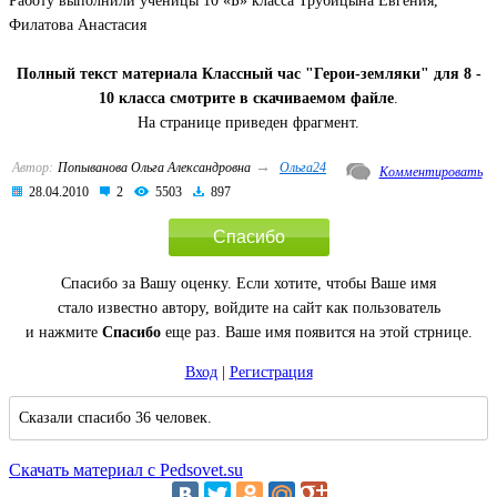
Работу выполнили ученицы 10 «Б» класса Трубицына Евгения,
Филатова Анастасия
Полный текст материала Классный час "Герои-земляки" для 8 -
10 класса смотрите в скачиваемом файле
.
На странице приведен фрагмент.
→
Автор:
Попыванова Ольга Александровна
Ольга24
Комментировать
28.04.2010
2
5503
897
Спасибо
Спасибо за Вашу оценку. Если хотите, чтобы Ваше имя
стало известно автору, войдите на сайт как пользователь
и нажмите
Спасибо
еще раз. Ваше имя появится на этой стрнице.
Вход
|
Регистрация
Сказали спасибо 36 человек.
Скачать материал с Pedsovet.su