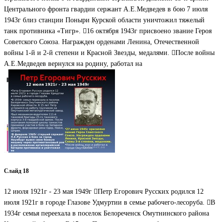
Центрального фронта гвардии сержант А.Е.Медведев в бою 7 июля
1943г близ станции Поныри Курской области уничтожил тяжелый
танк противника «Тигр». 16 октября 1943г присвоено звание Героя
Советского Союза. Награжден орденами Ленина, Отечественной
войны 1-й и 2-й степени и Красной Звезды, медалями. После войны
А.Е.Медведев вернулся на родину, работал на
Слайд 18
12 июля 1921г - 23 мая 1949г Петр Егорович Русских родился 12
июля 1921г в городе Глазове Удмуртии в семье рабочего-лесоруба. В
1934г семья переехала в поселок Белореченск Омутнинского района