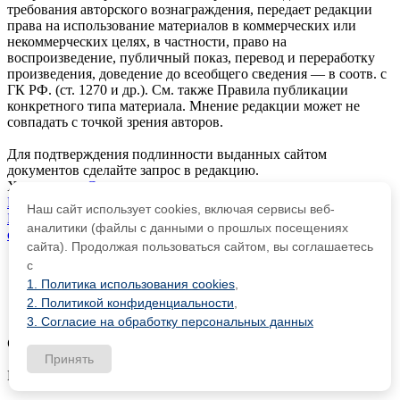
требования авторского вознаграждения, передает редакции
права на использование материалов в коммерческих или
некоммерческих целях, в частности, право на
воспроизведение, публичный показ, перевод и переработку
произведения, доведение до всеобщего сведения — в соотв. с
ГК РФ. (ст. 1270 и др.). См. также Правила публикации
конкретного типа материала. Мнение редакции может не
совпадать с точкой зрения авторов.
Для подтверждения подлинности выданных сайтом
документов сделайте запрос в редакцию.
Хостинг от
uCoz
Пользовательское соглашение
|
Контакты, реквизиты
|
Наш сайт использует cookies, включая сервисы веб-
Баннеры
|
Политика конфиденциальности
|
Согласие на
аналитики (файлы с данными о прошлых посещениях
обработку персональных данных
сайта). Продолжая пользоваться сайтом, вы соглашаетесь
Опубликовать урок
с
Опубликовать статью
1. Политика использования cookies
,
Дать объявление
2. Политикой конфиденциальности
,
Частые вопросы
3. Согласие на обработку персональных данных
О работе с сайтом
Принять
Мы используем cookie.