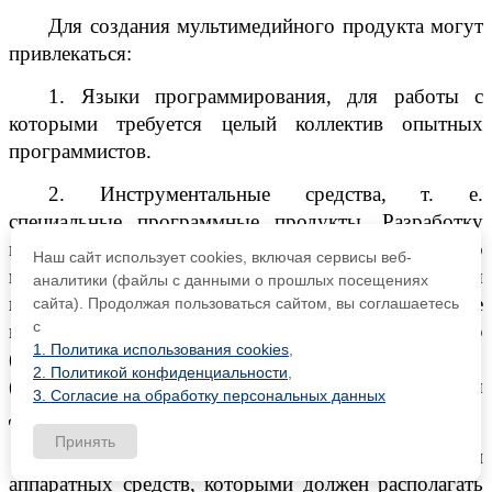
Для создания мультимедийного продукта могут
привлекаться:
1. Языки программирования, для работы с
которыми требуется целый коллектив опытных
программистов.
2. Инструментальные средства, т. е.
специальные программные продукты. Разработку
мультимедийного продукта в учебных целях можно
Наш сайт использует cookies, включая сервисы веб-
вести на базе приложений
Microsoft
Office
, а для
аналитики (файлы с данными о прошлых посещениях
подготовки материала использовать дополнительные
сайта). Продолжая пользоваться сайтом, вы соглашаетесь
с
программные продукты, такие как
PhotoShop
1. Политика использования cookies
,
(обработка картинок),
Adobe
Premier
или
Vstudio
2
2. Политикой конфиденциальности
,
(обработка видеоклипов), приложение Ассе
ss
(базы
3. Согласие на обработку персональных данных
данных).
Принять
Существует определенный минимум
аппаратных средств, которыми должен располагать