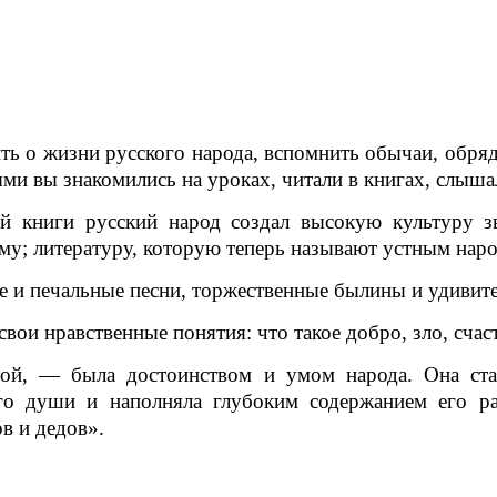
ть о жизни русского народа, вспомнить обычаи, обря
ыми вы знакомились на уроках, читали в книгах, слыша
й книги русский народ создал высокую культуру зв
гому; литературу, которую теперь называют устным на
е и печальные песни, торжественные былины и удивите
вои нравственные понятия: что такое добро, зло, счаст
той, — была достоинством и умом народа. Она ста
го души и наполняла глубоким содержанием его 
в и дедов».