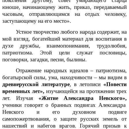
поколения другому, совет умирающего старца
юноше, начинающему жить, приказ, передаваемый
часовым, отправляющимся на отдых человеку,
заступающему на его место».
Устное творчество любого народа содержит, на
мой взгляд, богатейший материал для воспитания в
духе дружбы, взаимопонимания, трудолюбия,
патриотизма. Этой цели служат пословицы,
поговорки, загадки, песни, былины.
Отражение народных идеалов – патриотизма,
богатырской силы, ума, находчивости – мы видим в
древнерусской литературе
, в летописи
«Повести
временных лет»,
изучающейся на протяжении трех
лет. Изучая
«Житие Александра Невского»,
ученики говорят о бранных подвигах Александра
Невского и его духовном подвиге
самопожертвования, о защите русских земель от
нашествий и набегов врагов. Горячий призыв к