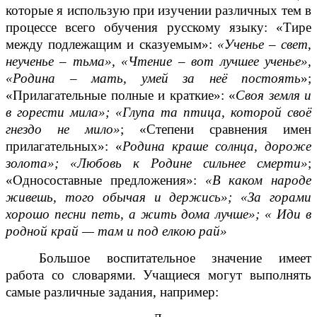
которые я использую при изучении различных тем в
процессе всего обучения русскому языку: «Тире
между подлежащим и сказуемым»:
«Ученье – свет,
неученье – тьма», «Чтение – вот лучшее ученье»,
«Родина – мать, умей за неё постоять
»;
«Прилагательные полные и краткие»: «
Своя земля и
в горести мила»; «Глупа та птица, которой своё
гнездо не мило»
; «Степени сравнения имен
прилагательных»: «
Родина краше солнца, дороже
золота»; «Любовь к Родине сильнее смерти»
;
«Односоставные предложения»:
«В каком народе
живешь, того обычая и держись»; «За горами
хорошо песни петь, а жить дома лучше»; « Иди в
родной край — там и под елкою рай»
Большое воспитательное значение имеет
работа со словарями
. Учащиеся могут выполнять
самые различные задания, например: