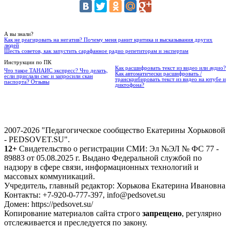
А вы знали?
Как не реагировать на негатив? Почему меня ранит критика и высказывания других
людей
Шесть советов, как запустить сарафанное радио репетиторам и экспертам
Инструкции по ПК
Как расшифровать текст из видео или аудио?
Что такое ТАНАИС экспресс? Что делать,
Как автоматически расшифровать /
если прислали смс и запросили скан
транскрибировать текст из видео на ютубе и
паспорта? Отзывы
диктофона?
2007-2026 "Педагогическое сообщество Екатерины Хорьковой
- PEDSOVET.SU".
12+
Свидетельство о регистрации СМИ: Эл №ЭЛ № ФС 77 -
89883 от 05.08.2025 г. Выдано Федеральной службой по
надзору в сфере связи, информационных технологий и
массовых коммуникаций.
Учредитель, главный редактор: Хорькова Екатерина Ивановна
Контакты: +7-920-0-777-397, info@pedsovet.su
Домен: https://pedsovet.su/
Копирование материалов сайта строго
запрещено
, регулярно
отслеживается и преследуется по закону.