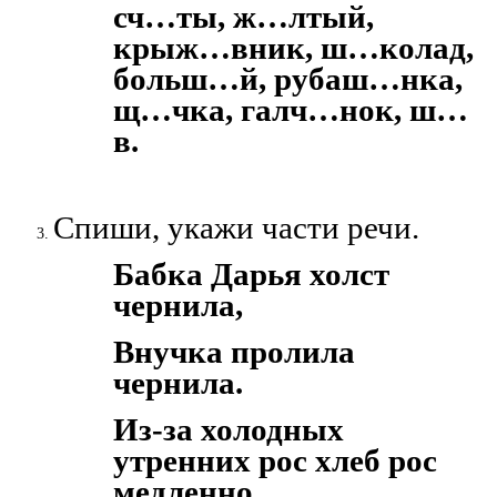
сч…ты, ж…лтый,
крыж…вник, ш…колад,
больш…й, рубаш…нка,
щ…чка, галч…нок, ш…
в.
Спиши, укажи части речи.
Бабка Дарья холст
чернила,
Внучка пролила
чернила.
Из-за холодных
утренних рос хлеб рос
медленно.