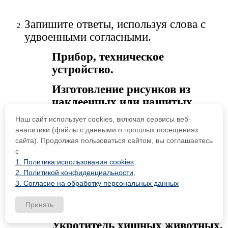
Запишите ответы, используя слова с
удвоенными согласными.
Прибор, техническое
устройство.
Изготовление рисунков из
наклеенных или нашитых
кусков бумаги, ткани.
Наш сайт использует cookies, включая сервисы веб-
аналитики (файлы с данными о прошлых посещениях
Большое желание есть. Острое
сайта). Продолжая пользоваться сайтом, вы соглашаетесь
вирусное заболевание.
с
1. Политика использования cookies
,
Пешеходная дорога,
2. Политикой конфиденциальности
,
обсаженная с обеих сторон
3. Согласие на обработку персональных данных
деревьями.
Принять
Дорога с твёрдым покрытием.
Укротитель хищных животных.