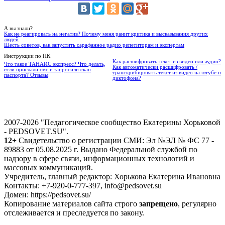
А вы знали?
Как не реагировать на негатив? Почему меня ранит критика и высказывания других
людей
Шесть советов, как запустить сарафанное радио репетиторам и экспертам
Инструкции по ПК
Как расшифровать текст из видео или аудио?
Что такое ТАНАИС экспресс? Что делать,
Как автоматически расшифровать /
если прислали смс и запросили скан
транскрибировать текст из видео на ютубе и
паспорта? Отзывы
диктофона?
2007-2026 "Педагогическое сообщество Екатерины Хорьковой
- PEDSOVET.SU".
12+
Свидетельство о регистрации СМИ: Эл №ЭЛ № ФС 77 -
89883 от 05.08.2025 г. Выдано Федеральной службой по
надзору в сфере связи, информационных технологий и
массовых коммуникаций.
Учредитель, главный редактор: Хорькова Екатерина Ивановна
Контакты: +7-920-0-777-397, info@pedsovet.su
Домен: https://pedsovet.su/
Копирование материалов сайта строго
запрещено
, регулярно
отслеживается и преследуется по закону.