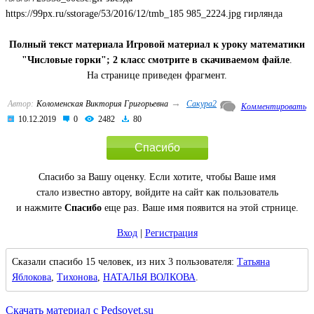
https://99px.ru/sstorage/53/2016/12/tmb_185 985_2224.jpg гирлянда
Полный текст материала Игровой материал к уроку математики
"Числовые горки"; 2 класс смотрите в скачиваемом файле
.
На странице приведен фрагмент.
→
Автор:
Коломенская Виктория Григорьевна
Сакура2
Комментировать
10.12.2019
0
2482
80
Спасибо
Спасибо за Вашу оценку. Если хотите, чтобы Ваше имя
стало известно автору, войдите на сайт как пользователь
и нажмите
Спасибо
еще раз. Ваше имя появится на этой стрнице.
Вход
|
Регистрация
Сказали спасибо 15 человек, из них 3 пользователя:
Татьяна
Яблокова
,
Тихонова
,
НАТАЛЬЯ ВОЛКОВА
.
Скачать материал с Pedsovet.su