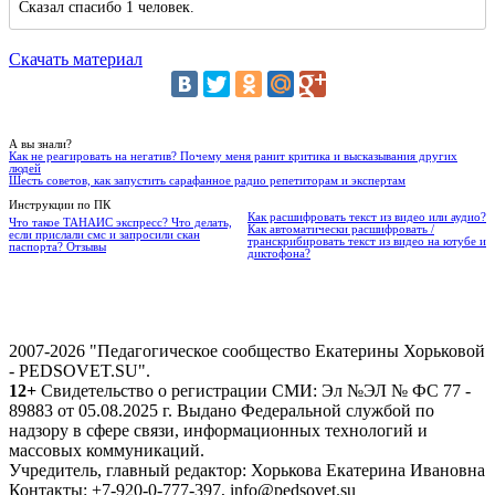
Сказал спасибо 1 человек.
Скачать материал
А вы знали?
Как не реагировать на негатив? Почему меня ранит критика и высказывания других
людей
Шесть советов, как запустить сарафанное радио репетиторам и экспертам
Инструкции по ПК
Как расшифровать текст из видео или аудио?
Что такое ТАНАИС экспресс? Что делать,
Как автоматически расшифровать /
если прислали смс и запросили скан
транскрибировать текст из видео на ютубе и
паспорта? Отзывы
диктофона?
2007-2026 "Педагогическое сообщество Екатерины Хорьковой
- PEDSOVET.SU".
12+
Свидетельство о регистрации СМИ: Эл №ЭЛ № ФС 77 -
89883 от 05.08.2025 г. Выдано Федеральной службой по
надзору в сфере связи, информационных технологий и
массовых коммуникаций.
Учредитель, главный редактор: Хорькова Екатерина Ивановна
Контакты: +7-920-0-777-397, info@pedsovet.su