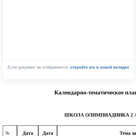
Если документ не отображается,
откройте его в новой вкладке
.
Календарно-тематическое пла
ШКОЛА ОЛИМПИАДНИКА 2 А кл
Тема з
Дата
Дата
№