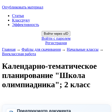
Опубликовать материал
Статьи
Классруку
Эффективность
Войти через uID
Войти с паролем
Регистрация
Главная
→
Файлы для скачивания
→
Начальные классы
→
Внеклассная работа
Календарно-тематическое
планирование "Школа
олимпиадника"; 2 класс
Предпросмотр документа