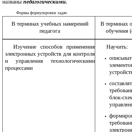
названы
педагогическими.
Формы формулировки задач:
В терминах учебных намерений
В терминах 
педагога
обучения 
Изучение способов применения
Научить:
электронных устройств для контроля
описыват
и управления технологическими
элемен
процессами
устройст
состав
требова
блок-с
управлен
формир
требов
электрон