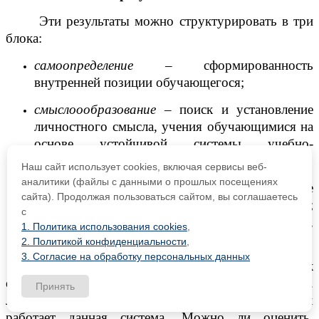
Эти результаты можно структурировать в три
блока:
самоопределение
– сформированность
внутренней позиции обучающегося;
смыслоообразование
– поиск и установление
личностного смысла, учения обучающимися на
основе устойчивой системы учебно-
познавательных и социальных мотивов;
Наш сайт использует cookies, включая сервисы веб-
аналитики (файлы с данными о прошлых посещениях
морально этическая ориентация
– знание
сайта). Продолжая пользоваться сайтом, вы соглашаетесь
основных моральных норм и ориентация;
с
развитие этических чувств – стыда, вины,
1. Политика использования cookies
,
совести как регуляторов морального поведения
.
2. Политикой конфиденциальности
,
3. Согласие на обработку персональных данных
Один из самых серьезных вопросов: как
оценить то, что невозможно измерить, т.е.
Принять
личностные результаты, на формирование которых
работает данная система. Можно ли оценить,