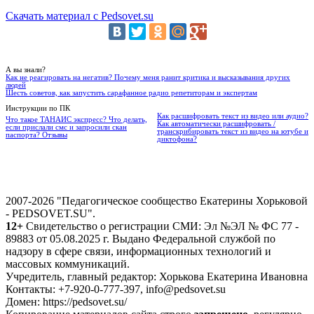
Скачать материал с Pedsovet.su
А вы знали?
Как не реагировать на негатив? Почему меня ранит критика и высказывания других
людей
Шесть советов, как запустить сарафанное радио репетиторам и экспертам
Инструкции по ПК
Как расшифровать текст из видео или аудио?
Что такое ТАНАИС экспресс? Что делать,
Как автоматически расшифровать /
если прислали смс и запросили скан
транскрибировать текст из видео на ютубе и
паспорта? Отзывы
диктофона?
2007-2026 "Педагогическое сообщество Екатерины Хорьковой
- PEDSOVET.SU".
12+
Свидетельство о регистрации СМИ: Эл №ЭЛ № ФС 77 -
89883 от 05.08.2025 г. Выдано Федеральной службой по
надзору в сфере связи, информационных технологий и
массовых коммуникаций.
Учредитель, главный редактор: Хорькова Екатерина Ивановна
Контакты: +7-920-0-777-397, info@pedsovet.su
Домен: https://pedsovet.su/