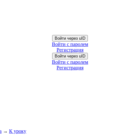
Войти через uID
Войти с паролем
Регистрация
Войти через uID
Войти с паролем
Регистрация
а
→
К уроку