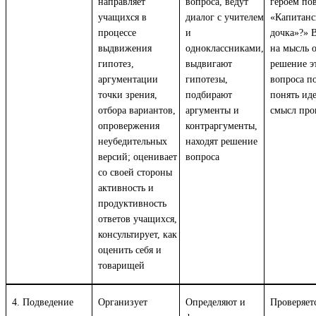
направляет
вопроса, ведут
героем по
учащихся в
диалог с учителем
«Капитанс
процессе
и
дочка»?» 
выдвижения
одноклассниками,
на мысль о
гипотез,
выдвигают
решение э
аргументации
гипотезы,
вопроса п
точки зрения,
подбирают
понять ид
отбора вариантов,
аргументы и
смысл про
опровержения
контраргументы,
неубедительных
находят решение
версий; оценивает
вопроса
со своей стороны
активность и
продуктивность
ответов учащихся,
консультирует, как
оценить себя и
товарищей
4. Подведение
Организует
Определяют и
Проверяет