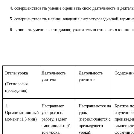
совершенствовать умение оценивать свою деятельность и деятел
совершенствовать навыки владения литературоведческой термин
развивать умение вести диалог, уважительно относиться к оппон
Этапы урока
Деятельность
Деятельность
Содержани
учителя
учеников
(Технология
проведения)
1.
Настраивает
Настраиваются на
Краткое п
Организационный
учащихся на
урок
изученног
момент (1,5 мин)
работу, задает
(переключаются с
произведе
эмоциональный
предыдущего
самостоят
тон урока,
урока),
формулир