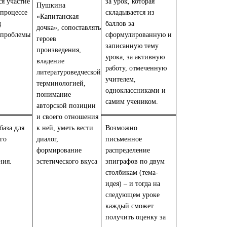
я участие
за урок, которая
Пушкина
 процессе
складывается из
«Капитанская
д
баллов за
дочка», сопоставлять
 проблемы
сформулированную и
героев
записанную тему
произведения,
урока, за активную
владение
работу, отмеченную
литературоведческой
учителем,
терминологией,
одноклассниками и
понимание
самим учеником.
авторской позиции
и своего отношения
база для
к ней, уметь вести
Возможно
го
диалог,
письменное
формирование
распределение
ния.
эстетического вкуса
эпиграфов по двум
столбикам (тема-
идея) – и тогда на
следующем уроке
каждый сможет
получить оценку за