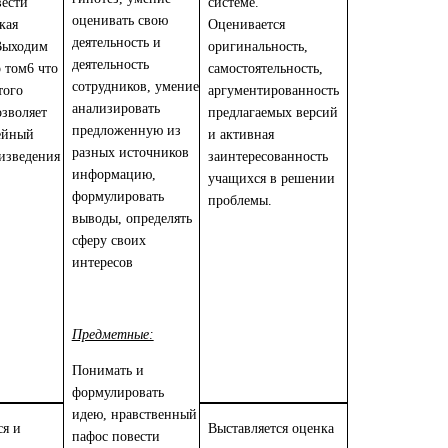
вести
системе.
оценивать свою
кая
Оценивается
деятельность и
Выходим
оригинальность,
деятельность
 том6 что
самостоятельность,
сотрудников, умение
того
аргументированность
анализировать
озволяет
предлагаемых версий
предложенную из
ейный
и активная
разных источников
изведения
заинтересованность
информацию,
учащихся в решении
формулировать
проблемы.
выводы, определять
сферу своих
интересов
Предметные:
Понимать и
формулировать
идею, нравственный
ся и
Выставляется оценка
пафос повести