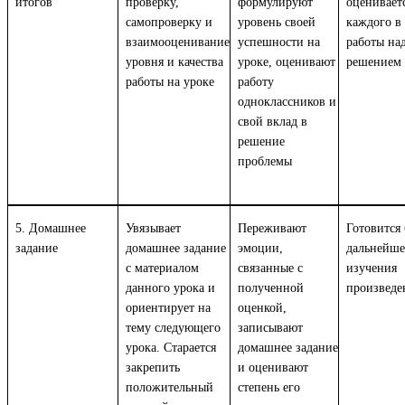
итогов
проверку,
формулируют
оцениваетс
самопроверку и
уровень своей
каждого в
взаимооценивание
успешности на
работы на
уровня и качества
уроке, оценивают
решением
работы на уроке
работу
одноклассников и
свой вклад в
решение
проблемы
5. Домашнее
Увязывает
Переживают
Готовится 
задание
домашнее задание
эмоции,
дальнейше
с материалом
связанные с
изучения
данного урока и
полученной
произведе
ориентирует на
оценкой,
тему следующего
записывают
урока. Старается
домашнее задание
закрепить
и оценивают
положительный
степень его