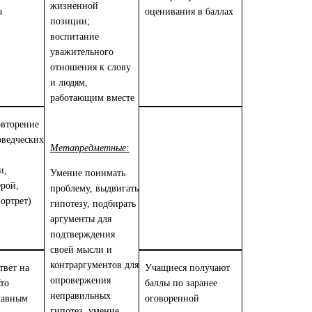
жизненной
а
оценивания в баллах
позиции;
воспитание
уважительного
отношения к слову
и людям,
работающим вместе
овторение
оведческих
Метапредметные:
и,
Умение понимать
ерой,
проблему, выдвигать
ортрет)
гипотезу, подбирать
аргументы для
подтверждения
своей мысли и
контраргументов для
твет на
Учащиеся получают
опровержения
то
баллы по заранее
неправильных
главным
оговоренной
гипотез, умение