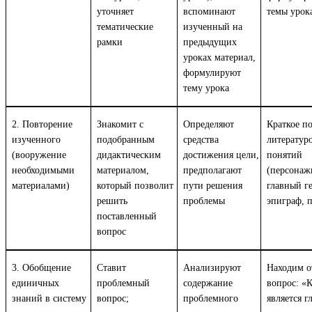
уточняет
вспоминают
темы урок
тематические
изученный на
рамки
предыдущих
уроках материал,
формулируют
тему урока
2. Повторение
Знакомит с
Определяют
Краткое п
изученного
подобранным
средства
литератур
(вооружение
дидактическим
достижения цели,
понятий
необходимыми
материалом,
предполагают
(персонаж
материалами)
который позволит
пути решения
главный г
решить
проблемы
эпиграф, п
поставленный
вопрос
3. Обобщение
Ставит
Анализируют
Находим о
единичных
проблемный
содержание
вопрос: «К
знаний в систему
вопрос;
проблемного
является 