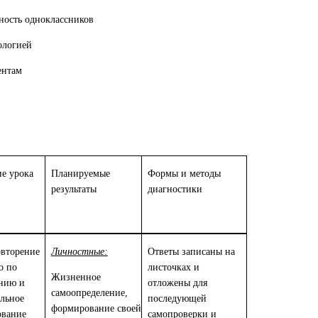
ьность одноклассников
ологией
ентам
е урока
Планируемые
Формы и методы
результаты
диагностики
овторение
Личностные:
Ответы записаны на
о по
листочках и
Жизненное
нию и
отложены для
самоопределение,
ельное
последующей
формирование своей
ование
самопроверки и