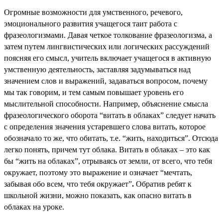
Огромные возможности для умственного, речевого,
эмоционального развития учащегося таит работа с
фразеологизмами. Давая четкое толкование фразеологизма, а
затем путем лингвистических или логических рассуждений
поясняя его смысл, учитель включает учащегося в активную
умственную деятельность, заставляя задумываться над
значением слов и выражений, задаваться вопросом, почему
мы так говорим, и тем самым повышает уровень его
мыслительной способности. Например, объяснение смысла
фразеологического оборота “витать в облаках” следует начать
с определения значения устаревшего слова витать, которое
обозначало то же, что обитать, т.е. “жить, находиться”. Отсюда
легко понять, причем тут облака. Витать в облаках – это как
бы “жить на облаках”, отрываясь от земли, от всего, что тебя
окружает, поэтому это выражение и означает “мечтать,
забывая обо всем, что тебя окружает”
.
Обратив ребят к
школьной жизни, можно показать, как опасно витать в
облаках на уроке.