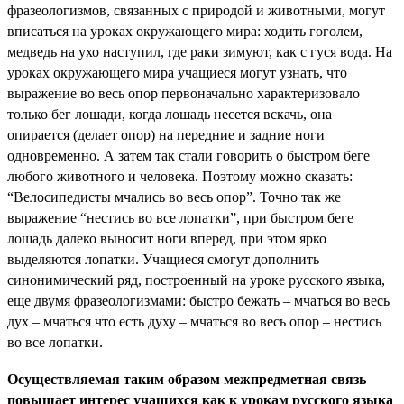
фразеологизмов, связанных с природой и животными, могут
вписаться на уроках окружающего мира: ходить гоголем,
медведь на ухо наступил, где раки зимуют, как с гуся вода. На
уроках окружающего мира учащиеся могут узнать, что
выражение во весь опор первоначально характеризовало
только бег лошади, когда лошадь несется вскачь, она
опирается (делает опор) на передние и задние ноги
одновременно. А затем так стали говорить о быстром беге
любого животного и человека. Поэтому можно сказать:
“Велосипедисты мчались во весь опор”. Точно так же
выражение “нестись во все лопатки”, при быстром беге
лошадь далеко выносит ноги вперед, при этом ярко
выделяются лопатки. Учащиеся смогут дополнить
синонимический ряд, построенный на уроке русского языка,
еще двумя фразеологизмами: быстро бежать – мчаться во весь
дух – мчаться что есть духу – мчаться во весь опор – нестись
во все лопатки.
Осуществляемая таким образом межпредметная связь
повышает интерес учащихся как к урокам русского языка