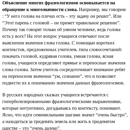
Объяснение многих фразеологизмов основывается на
обращение к многозначности слова.
Например, мы говорим
: “У него голова на плечах есть – эту задачу он решит”. Или
“Этот парень с головой – он примет правильное решение”.
Почему так говорят только об умном человеке, ведь голова
есть у всех? На этот вопрос учащиеся отвечают после
выяснения значения слова голова. С помощью коротких
контекстов, предложенных учителем, типа словосочетаний:
покачать головой, кудрявая голова, умная голова, ясная
голова, учащиеся определяют прямые и переносные значения
слова голова. Затем учитель сосредоточивает внимание ребят
на переносном значении “ум, сознание”, что и позволяет
подвести их к пониманию значения данных фразеологизмов.
В русских народных сказках учащиеся встречаются с
гиперболизированными фразеологическими выражениями,
которые интуитивно, догадываясь по контексту, понимают.
Ясно, что идти семимильными шагами значит “очень быстро”,
а находиться за тридевять земель или жить в тридевятом
царстве – это “очень далеко”.