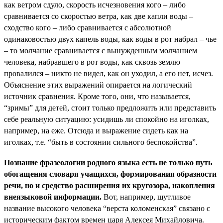
как ветром сдуло, скорость исчезновения кого – либо
сравнивается со скоростью ветра, как две капли воды –
сходство кого – либо сравнивается с абсолютной
одинаковостью двух капель воды, как воды в рот набрал – чье
– то молчание сравнивается с вынужденным молчанием
человека, набравшего в рот воды, как сквозь землю
провалился – никто не видел, как он уходил, а его нет, исчез.
Объяснение этих выражений опирается на логический
источник сравнения. Кроме того, они, что называется,
“зримы” для детей, стоит только предложить или представить
себе реальную ситуацию: усидишь ли спокойно на иголках,
например, на еже. Отсюда и выражение сидеть как на
иголках, т.е. “быть в состоянии сильного беспокойства”.
Познание фразеологии родного языка есть не только путь
обогащения словаря учащихся, формирования образности
речи, но и средство расширения их кругозора, накопления
внеязыковой информации.
Вот, например, шутливое
название высокого человека “верста коломенская” связано с
историческим фактом времен царя Алексея Михайловича.