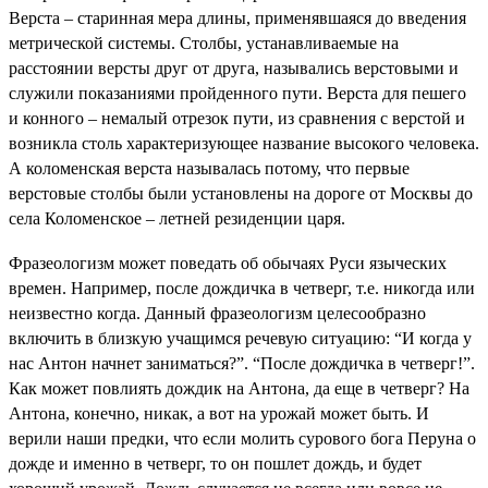
Верста – старинная мера длины, применявшаяся до введения
метрической системы. Столбы, устанавливаемые на
расстоянии версты друг от друга, назывались верстовыми и
служили показаниями пройденного пути. Верста для пешего
и конного – немалый отрезок пути, из сравнения с верстой и
возникла столь характеризующее название высокого человека.
А коломенская верста называлась потому, что первые
верстовые столбы были установлены на дороге от Москвы до
села Коломенское – летней резиденции царя.
Фразеологизм может поведать об обычаях Руси языческих
времен. Например, после дождичка в четверг, т.е. никогда или
неизвестно когда. Данный фразеологизм целесообразно
включить в близкую учащимся речевую ситуацию: “И когда у
нас Антон начнет заниматься?”. “После дождичка в четверг!”.
Как может повлиять дождик на Антона, да еще в четверг? На
Антона, конечно, никак, а вот на урожай может быть. И
верили наши предки, что если молить сурового бога Перуна о
дожде и именно в четверг, то он пошлет дождь, и будет