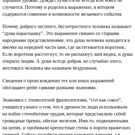
хороший урожай. Дождь случается не всегда или вовсе не
случается. Поэтому и родилось выражение, в котором
содержится сомнение в возможности желаемого события.
Почему доброго честного, бесхитростного человека называют
“душа нараспашку”. Это выражение связано со старыми
народными представлениями, что душа человека находится в
ямочке на передней части шеи, где застегивается воротник.
Если воротник расстегнут, то он распахнут, шея видна, и душа
открыта людям. А душа всегда добрая, не случайно злого,
жестокого человека мы называем бездушным.
Сведения о происхождении тех или иных выражений
обогащают ребят самыми разными знаниями.
Знакомясь с этимологией фразеологизма, “гол как сокол”,
учащиеся узнают о том, что в древности люди использовали
на войне стенобитные орудия, которые представляли собой
громадные бревна, обитые железом. Ими то, подвешенными
на цепях, и пробивали крепостные стены и ворота вражеских
селений. Сейчас подобное орудие называют тараном, а в