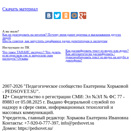
Скачать материал
А вы знали?
Как не реагировать на негатив? Почему меня ранит критика и высказывания других
людей
Шесть советов, как запустить сарафанное радио репетиторам и экспертам
Инструкции по ПК
Как расшифровать текст из видео или аудио?
Что такое ТАНАИС экспресс? Что делать,
Как автоматически расшифровать /
если прислали смс и запросили скан
транскрибировать текст из видео на ютубе и
паспорта? Отзывы
диктофона?
2007-2026 "Педагогическое сообщество Екатерины Хорьковой
- PEDSOVET.SU".
12+
Свидетельство о регистрации СМИ: Эл №ЭЛ № ФС 77 -
89883 от 05.08.2025 г. Выдано Федеральной службой по
надзору в сфере связи, информационных технологий и
массовых коммуникаций.
Учредитель, главный редактор: Хорькова Екатерина Ивановна
Контакты: +7-920-0-777-397, info@pedsovet.su
Домен: https://pedsovet.su/