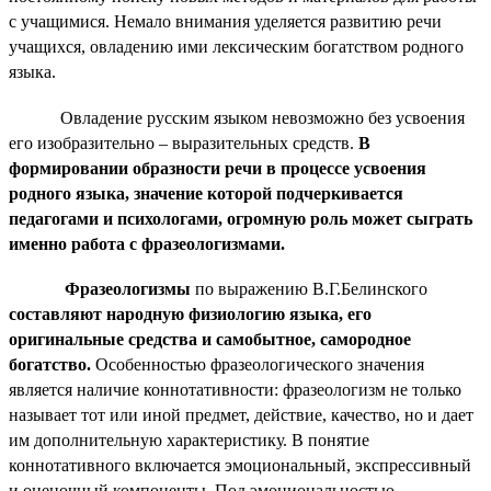
с учащимися. Немало внимания уделяется развитию речи
учащихся, овладению ими лексическим богатством родного
языка.
Овладение русским языком невозможно без усвоения
его изобразительно – выразительных средств.
В
формировании образности речи в процессе усвоения
родного языка, значение которой подчеркивается
педагогами и психологами, огромную роль может сыграть
именно работа с фразеологизмами.
Фразеологизмы
по выражению В.Г.Белинского
составляют народную физиологию языка, его
оригинальные средства и самобытное, самородное
богатство.
Особенностью фразеологического значения
является наличие коннотативности: фразеологизм не только
называет тот или иной предмет, действие, качество, но и дает
им дополнительную характеристику. В понятие
коннотативного включается эмоциональный, экспрессивный
и оценочный компоненты. Под эмоциональностью