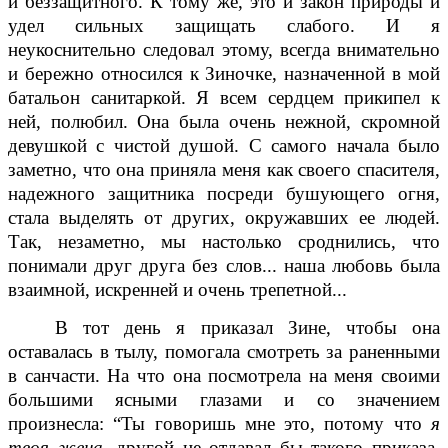
и беззащитного. К тому же, это и закон природы и
удел сильных защищать слабого. И я
неукоснительно следовал этому, всегда внимательно
и бережно относился к Зиночке, назначенной в мой
батальон санитаркой. Я всем сердцем прикипел к
ней, полюбил. Она была очень нежной, скромной
девушкой с чистой душой. С самого начала было
заметно, что она приняла меня как своего спасителя,
надежного защитника посреди бушующего огня,
стала выделять от других, окружавших ее людей.
Так, незаметно, мы настолько сроднились, что
понимали друг друга без слов... наша любовь была
взаимной, искренней и очень трепетной...
В тот день я приказал Зине, чтобы она
оставалась в тылу, помогала смотреть за раненными
в санчасти. На что она посмотрела на меня своими
большими ясными глазами и со значением
произнесла: “Ты говоришь мне это, потому что
я
твоя жена
, другой не отдавал бы такого приказа,