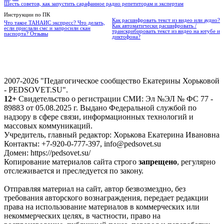
Шесть советов, как запустить сарафанное радио репетиторам и экспертам
Инструкции по ПК
Как расшифровать текст из видео или аудио?
Что такое ТАНАИС экспресс? Что делать,
Как автоматически расшифровать /
если прислали смс и запросили скан
транскрибировать текст из видео на ютубе и
паспорта? Отзывы
диктофона?
2007-2026 "Педагогическое сообщество Екатерины Хорьковой
- PEDSOVET.SU".
12+
Свидетельство о регистрации СМИ: Эл №ЭЛ № ФС 77 -
89883 от 05.08.2025 г. Выдано Федеральной службой по
надзору в сфере связи, информационных технологий и
массовых коммуникаций.
Учредитель, главный редактор: Хорькова Екатерина Ивановна
Контакты: +7-920-0-777-397, info@pedsovet.su
Домен: https://pedsovet.su/
Копирование материалов сайта строго
запрещено
, регулярно
отслеживается и преследуется по закону.
Отправляя материал на сайт, автор безвозмездно, без
требования авторского вознаграждения, передает редакции
права на использование материалов в коммерческих или
некоммерческих целях, в частности, право на