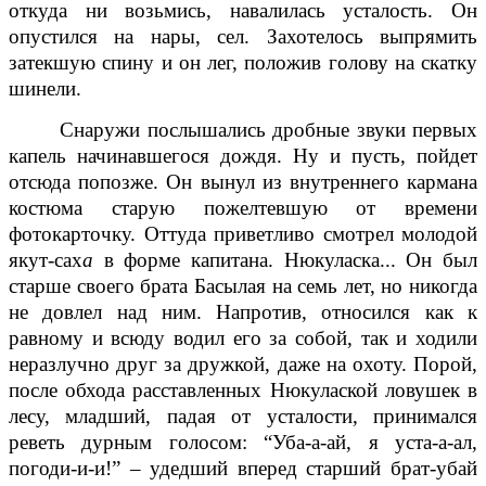
откуда ни возьмись, навалилась усталость. Он
опустился на нары, сел. Захотелось выпрямить
затекшую спину и он лег, положив голову на скатку
шинели.
Снаружи послышались дробные звуки первых
капель начинавшегося дождя. Ну и пусть, пойдет
отсюда попозже. Он вынул из внутреннего кармана
костюма старую пожелтевшую от времени
фотокарточку. Оттуда приветливо смотрел молодой
якут-сах
а
в форме капитана. Нюкуласка... Он был
старше своего брата Басылая на семь лет, но никогда
не довлел над ним. Напротив, относился как к
равному и всюду водил его за собой, так и ходили
неразлучно друг за дружкой, даже на охоту. Порой,
после обхода расставленных Нюкулаской ловушек в
лесу, младший, падая от усталости, принимался
реветь дурным голосом: “Уба-а-ай, я уста-а-ал,
погоди-и-и!” – удедший вперед старший брат-убай