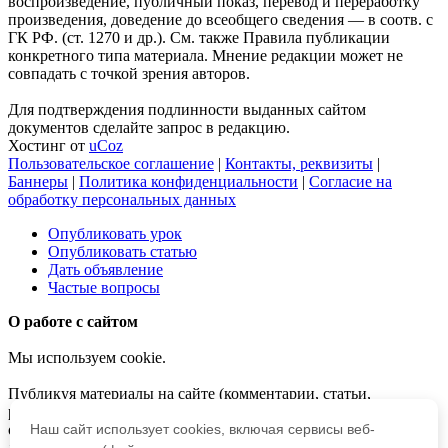
воспроизведение, публичный показ, перевод и переработку
произведения, доведение до всеобщего сведения — в соотв. с
ГК РФ. (ст. 1270 и др.). См. также Правила публикации
конкретного типа материала. Мнение редакции может не
совпадать с точкой зрения авторов.
Для подтверждения подлинности выданных сайтом
документов сделайте запрос в редакцию.
Хостинг от
uCoz
Пользовательское соглашение
|
Контакты, реквизиты
|
Баннеры
|
Политика конфиденциальности
|
Согласие на
обработку персональных данных
Опубликовать урок
Опубликовать статью
Дать объявление
Частые вопросы
О работе с сайтом
Мы используем cookie.
Публикуя материалы на сайте (комментарии, статьи,
разработки и др.), пользователи берут на себя всю
ответственность за содержание материалов и разрешение
Наш сайт использует cookies, включая сервисы веб-
любых спорных вопросов с третьми лицами.