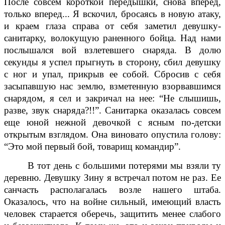
После совсем короткой передышки, снова вперед,
только вперед... Я вскочил, бросаясь в новую атаку,
и краем глаза справа от себя заметил девушку-
санитарку, волокущую раненного бойца. Над нами
послышался вой взлетевшего снаряда. В долю
секунды я успел прыгнуть в сторону, сбил девушку
с ног и упал, прикрыв ее собой. Сбросив с себя
засыпавшую нас землю, взметенную взорвавшимся
снарядом, я сел и закричал на нее: “Не слышишь,
разве, звук снаряда?!!”. Санитарка оказалась совсем
еще юной нежной девочкой с ясным по-детски
открытым взглядом. Она виновато опустила голову:
“Это мой первый бой, товарищ командир”.
В тот день с большими потерями мы взяли ту
деревню. Девушку Зину я встречал потом не раз. Ее
санчасть располагалась возле нашего штаба.
Оказалось, что на войне сильный, имеющий власть
человек старается оберечь, защитить менее слабого