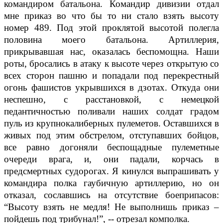
командиром батальона. Командир дивизии отдал
мне приказ во что бы то ни стало взять высоту
номер 489. Под этой проклятой высотой полегла
половина моего батальона. Артиллерия,
прикрывавшая нас, оказалась беспомощна. Наши
роты, бросались в атаку к высоте через открытую со
всех сторон пашню и попадали под перекрестный
огонь фашистов укрывшихся в дзотах. Откуда они
неспешно, с расстановкой, с немецкой
педантичностью поливали наших солдат градом
пуль из крупнокалиберных пулеметов. Оставшихся в
живых под этим обстрелом, отступавших бойцов,
все равно догоняли беспощадные пулеметные
очереди врага, и, они падали, корчась в
предсмертных судорогах. Я кинулся выпрашивать у
командира полка гаубичную артиллерию, но он
отказал, сославшись на отсутствие боеприпасов:
“Высоту взять не медля! Не выполнишь приказ –
пойдешь под трибунал!”, -- отрезал комполка.