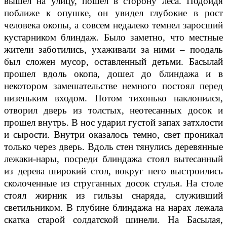
вышел на улицу, пошел в сторону леса. Подойдя
поближе к опушке, он увидел глубокие в рост
человека окопы, а совсем недалеко темнел заросший
кустарником блиндаж. Было заметно, что местные
жители заботились, ухаживали за ними – поодаль
был сложен мусор, оставленный детьми. Басылай
прошел вдоль окопа, дошел до блиндажа и в
некотором замешательстве немного постоял перед
низеньким входом. Потом тихонько наклонился,
отворил дверь из толстых, неотесанных досок и
прошел внутрь. В нос ударил густой запах затхлости
и сырости. Внутри оказалось темно, свет проникал
только через дверь. Вдоль стен тянулись деревянные
лежаки-нары, посреди блиндажа стоял вытесанный
из дерева широкий стол, вокруг него выстроились
сколоченные из струганных досок стулья. На столе
стоял жирник из гильзы снаряда, служивший
светильником. В глубине блиндажа на нарах лежала
скатка старой солдатской шинели. На Басылая,