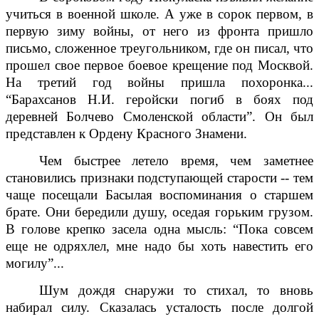
учиться в военной школе. А уже в сорок первом, в
первую зиму войны, от него из фронта пришло
письмо, сложенное треугольником, где он писал, что
прошел свое первое боевое крещение под Москвой.
На третий год войны пришла похоронка...
“Барахсанов Н.И. геройски погиб в боях под
деревней Болчево Смоленской области”. Он был
представлен к Ордену Красного Знамени.
Чем быстрее летело время, чем заметнее
становились признаки подступающей старости -- тем
чаще посещали Басылая воспоминания о старшем
брате. Они бередили душу, оседая горьким грузом.
В голове крепко засела одна мысль: “Пока совсем
еще не одряхлел, мне надо бы хоть навестить его
могилу”...
Шум дождя снаружи то стихал, то вновь
набирал силу. Сказалась усталость после долгой