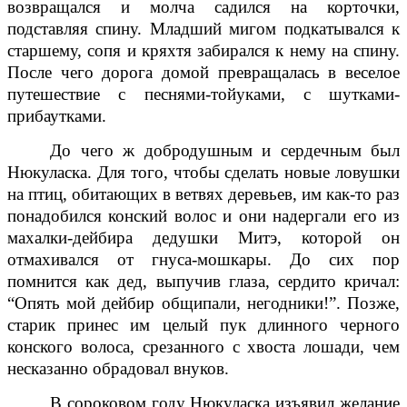
возвращался и молча садился на корточки,
подставляя спину. Младший мигом подкатывался к
старшему, сопя и кряхтя забирался к нему на спину.
После чего дорога домой превращалась в веселое
путешествие с песнями-тойуками, с шутками-
прибаутками.
До чего ж добродушным и сердечным был
Нюкуласка. Для того, чтобы сделать новые ловушки
на птиц, обитающих в ветвях деревьев, им как-то раз
понадобился конский волос и они надергали его из
махалки-дейбира дедушки Митэ, которой он
отмахивался от гнуса-мошкары. До сих пор
помнится как дед, выпучив глаза, сердито кричал:
“Опять мой дейбир общипали, негодники!”. Позже,
старик принес им целый пук длинного черного
конского волоса, срезанного с хвоста лошади, чем
несказанно обрадовал внуков.
В сороковом году Нюкуласка изъявил желание