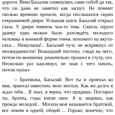
дороги. Веки Басылая сомкнулись сами собой да так,
что он даже не заметил как заснул. Не помнит
сколько времени прошло, когда послышался скрип
открываемой двери. Услышав шаги, Басылай открыл
глаза. У двери темнела чья-то тень. Сквозь серую
дымку едва можно было разглядеть молодого
человека в военной форме очень похожего на якута-
сах
а...
Нюкуласка!.. Басылай чуть не вскрикнул
от
неожиданности! Вошедший постоял, глядя на него,
потом по-военному решительно прошел к стулу, сел.
Несколько раз кашлянул, не зная с чего начать,
потом сказал:
-- Братишка, Басылай. Вот ты и приехал ко
мне, приехал навестить мою могилу. Как же долго я
ждал тебя... Я знал, я верил, что придешь. Постарел
ты, братец, годы взяли свое. А я, видишь, как
прежде молодой... Могила моя называется братской,
все лежим в одной, общей ... Горько, конечно, что