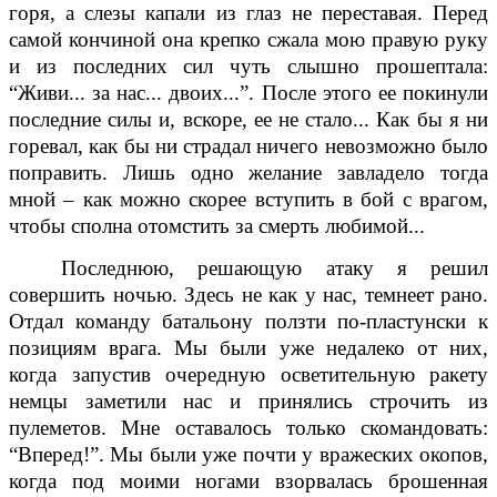
горя, а слезы капали из глаз не переставая. Перед
самой кончиной она крепко сжала мою правую руку
и из последних сил чуть слышно прошептала:
“Живи... за нас... двоих...”. После этого ее покинули
последние силы и, вскоре, ее не стало... Как бы я ни
горевал, как бы ни страдал ничего невозможно было
поправить. Лишь одно желание завладело тогда
мной – как можно скорее вступить в бой с врагом,
чтобы сполна отомстить за смерть любимой...
Последнюю, решающую атаку я решил
совершить ночью. Здесь не как у нас, темнеет рано.
Отдал команду батальону ползти по-пластунски к
позициям врага. Мы были уже недалеко от них,
когда запустив очередную осветительную ракету
немцы заметили нас и принялись строчить из
пулеметов. Мне оставалось только скомандовать:
“Вперед!”. Мы были уже почти у вражеских окопов,
когда под моими ногами взорвалась брошенная