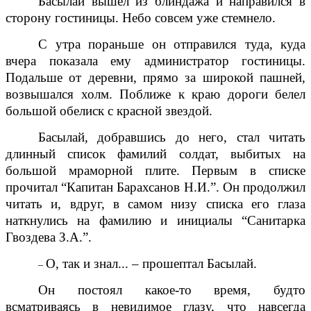
Басылай вышел из блиндажа и направился в
сторону гостиницы. Небо совсем уже стемнело.
С утра пораньше он отправился туда, куда
вчера показала ему администратор гостиницы.
Подальше от деревни, прямо за широкой пашней,
возвышался холм. Поближе к краю дороги белел
большой обелиск с красной звездой.
Басылай, добравшись до него, стал читать
длинный список фамилий солдат, выбитых на
большой мраморной плите. Первым в списке
прочитал “Капитан Барахсанов Н.И.”. Он продолжил
читать и, вдруг, в самом низу списка его глаза
наткнулись на фамилию и инициалы “Санитарка
Гвоздева З.А.”.
О, так и знал... – прошептал Басылай.
–
Он постоял какое-то время, будто
всматриваясь в невидимое глазу, что навсегда