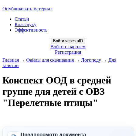
Опубликовать материал
Статьи
Классруку
Эффективность
Войти через uID
Войти с паролем
Регистрация
Главная
→
Файлы для скачивания
→
Логопеду
→
Для
занятий
Конспект ООД в средней
группе для детей с ОВЗ
"Перелетные птицы"
Предпросмотр документа