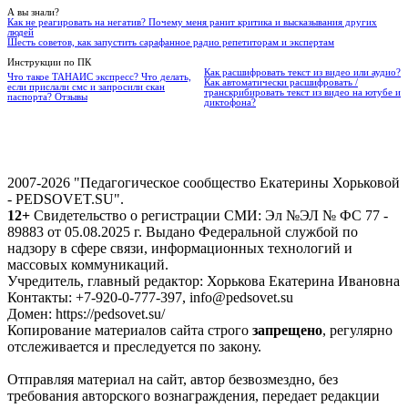
А вы знали?
Как не реагировать на негатив? Почему меня ранит критика и высказывания других
людей
Шесть советов, как запустить сарафанное радио репетиторам и экспертам
Инструкции по ПК
Как расшифровать текст из видео или аудио?
Что такое ТАНАИС экспресс? Что делать,
Как автоматически расшифровать /
если прислали смс и запросили скан
транскрибировать текст из видео на ютубе и
паспорта? Отзывы
диктофона?
2007-2026 "Педагогическое сообщество Екатерины Хорьковой
- PEDSOVET.SU".
12+
Свидетельство о регистрации СМИ: Эл №ЭЛ № ФС 77 -
89883 от 05.08.2025 г. Выдано Федеральной службой по
надзору в сфере связи, информационных технологий и
массовых коммуникаций.
Учредитель, главный редактор: Хорькова Екатерина Ивановна
Контакты: +7-920-0-777-397, info@pedsovet.su
Домен: https://pedsovet.su/
Копирование материалов сайта строго
запрещено
, регулярно
отслеживается и преследуется по закону.
Отправляя материал на сайт, автор безвозмездно, без
требования авторского вознаграждения, передает редакции