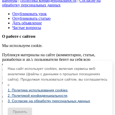
Баннеры
|
Политика конфиденциальности
|
Согласие на
обработку персональных данных
Опубликовать урок
Опубликовать статью
Дать объявление
Частые вопросы
О работе с сайтом
Мы используем cookie.
Публикуя материалы на сайте (комментарии, статьи,
разработки и др.), пользователи берут на себя всю
ответственность за содержание материалов и разрешение
любых спорных вопросов с третьми лицами.
Наш сайт использует cookies, включая сервисы веб-
аналитики (файлы с данными о прошлых посещениях
При этом редакция сайта готова оказывать всяческую
сайта). Продолжая пользоваться сайтом, вы соглашаетесь
поддержку как в публикации, так и других вопросах.
с
1. Политика использования cookies
,
Если вы обнаружили, что на нашем сайте незаконно
2. Политикой конфиденциальности
,
используются материалы,
сообщите администратору
—
материалы будут удалены.
3. Согласие на обработку персональных данных
Принять