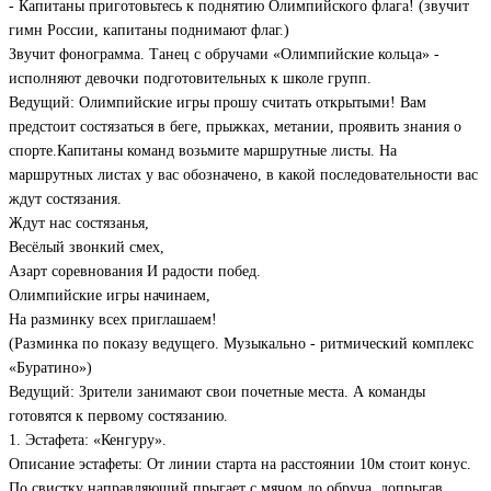
- Капитаны приготовьтесь к поднятию Олимпийского флага! (звучит
гимн России, капитаны поднимают флаг.)
Звучит фонограмма. Танец с обручами «Олимпийские кольца» -
исполняют девочки подготовительных к школе групп.
Ведущий: Олимпийские игры прошу считать открытыми! Вам
предстоит состязаться в беге, прыжках, метании, проявить знания о
спорте.Капитаны команд возьмите маршрутные листы. На
маршрутных листах у вас обозначено, в какой последовательности вас
ждут состязания.
Ждут нас состязанья,
Весёлый звонкий смех,
Азарт соревнования И радости побед.
Олимпийские игры начинаем,
На разминку всех приглашаем!
(Разминка по показу ведущего. Музыкально - ритмический комплекс
«Буратино»)
Ведущий: Зрители занимают свои почетные места. А команды
готовятся к первому состязанию.
1. Эстафета: «Кенгуру».
Описание эстафеты: От линии старта на расстоянии 10м стоит конус.
По свистку направляющий прыгает с мячом до обруча, допрыгав,