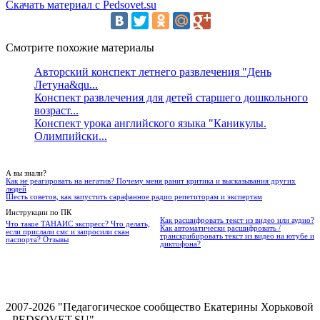
Скачать материал с Pedsovet.su
Смотрите похожие материалы
Авторский конспект летнего развлечения "День
Летуна&qu...
Конспект развлечения для детей старшего дошкольного
возраст...
Конспект урока английского языка "Каникулы.
Олимпийски...
А вы знали?
Как не реагировать на негатив? Почему меня ранит критика и высказывания других
людей
Шесть советов, как запустить сарафанное радио репетиторам и экспертам
Инструкции по ПК
Как расшифровать текст из видео или аудио?
Что такое ТАНАИС экспресс? Что делать,
Как автоматически расшифровать /
если прислали смс и запросили скан
транскрибировать текст из видео на ютубе и
паспорта? Отзывы
диктофона?
2007-2026 "Педагогическое сообщество Екатерины Хорьковой
- PEDSOVET.SU".