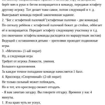
берёт мяч в руки и бегом возвращается в команду, передавая эстафету
другому игроку. Тот делает тоже самое, потом следующий и т. д.
Выигрывает команда первой закончившая задание.
2. “Бег с эстафетной палочкой”(эстафетные палочки - две команды)
По сигналу ребёнок с эстафетной палочкой бежит до стойки, оббегает
её и возвращается. Передает эстафету следующему участнику и т.д.
(по окончании эстафеты команды расходятся по маршрутным листам)
Ведущий с оставшимися детьми – зрителями проводит подвижные
игры.
3. «Метатели» (1-ый пират)
Ну, а следующая игра
Требует от игрока Ловкости, умения,
Большого вдохновения.
За каждое точное попадание команде начисляется 1 балл.
4. Кроссворд «Спортивный» (2-ой пират)
Не только сильный может побеждать,
Но и тот, кто кроссворд сможет отгадать.
- Я вам зачитаю загадку. Вы говорите отгадку. Времени у нас 4
минуты.
1. Я на краю чуть не уснул,