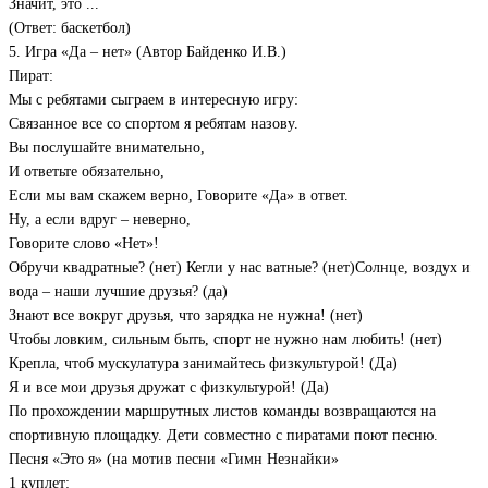
Значит, это ...
(Ответ: баскетбол)
5. Игра «Да – нет» (Автор Байденко И.В.)
Пират:
Мы с ребятами сыграем в интересную игру:
Связанное все со спортом я ребятам назову.
Вы послушайте внимательно,
И ответьте обязательно,
Если мы вам скажем верно, Говорите «Да» в ответ.
Ну, а если вдруг – неверно,
Говорите слово «Нет»!
Обручи квадратные? (нет) Кегли у нас ватные? (нет)Солнце, воздух и
вода – наши лучшие друзья? (да)
Знают все вокруг друзья, что зарядка не нужна! (нет)
Чтобы ловким, сильным быть, спорт не нужно нам любить! (нет)
Крепла, чтоб мускулатура занимайтесь физкультурой! (Да)
Я и все мои друзья дружат с физкультурой! (Да)
По прохождении маршрутных листов команды возвращаются на
спортивную площадку. Дети совместно с пиратами поют песню.
Песня «Это я» (на мотив песни «Гимн Незнайки»
1 куплет: