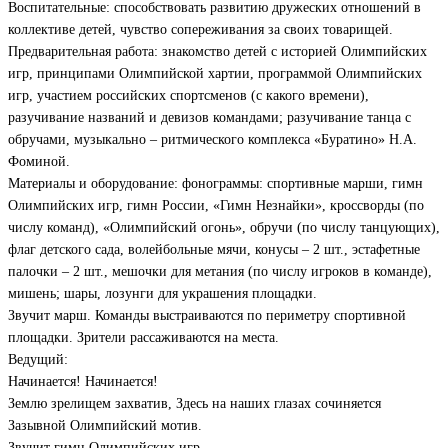
Воспитательные: способствовать развитию дружеских отношений в
коллективе детей, чувство сопереживания за своих товарищей.
Предварительная работа: знакомство детей с историей Олимпийских
игр, принципами Олимпийской хартии, программой Олимпийских
игр, участием российских спортсменов (с какого времени),
разучивание названий и девизов командами; разучивание танца с
обручами, музыкально – ритмического комплекса «Буратино» Н.А.
Фоминой.
Материалы и оборудование: фонограммы: спортивные марши, гимн
Олимпийских игр, гимн России, «Гимн Незнайки», кроссворды (по
числу команд), «Олимпийский огонь», обручи (по числу танцующих),
флаг детского сада, волейбольные мячи, конусы – 2 шт., эстафетные
палочки – 2 шт., мешочки для метания (по числу игроков в команде),
мишень; шары, лозунги для украшения площадки.
Звучит марш. Команды выстраиваются по периметру спортивной
площадки. Зрители рассаживаются на места.
Ведущий:
Начинается! Начинается!
Землю зрелищем захватив, Здесь на наших глазах сочиняется
Зазывной Олимпийский мотив.
Звучит гимн Олимпийских игр.