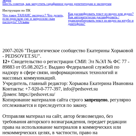
людей
Шесть советов, как запустить сарафанное радио репетиторам и экспертам
Инструкции по ПК
Как расшифровать текст из видео или аудио?
Что такое ТАНАИС экспресс? Что делать,
Как автоматически расшифровать /
если прислали смс и запросили скан
транскрибировать текст из видео на ютубе и
паспорта? Отзывы
диктофона?
2007-2026 "Педагогическое сообщество Екатерины Хорьковой
- PEDSOVET.SU".
12+
Свидетельство о регистрации СМИ: Эл №ЭЛ № ФС 77 -
89883 от 05.08.2025 г. Выдано Федеральной службой по
надзору в сфере связи, информационных технологий и
массовых коммуникаций.
Учредитель, главный редактор: Хорькова Екатерина Ивановна
Контакты: +7-920-0-777-397, info@pedsovet.su
Домен: https://pedsovet.su/
Копирование материалов сайта строго
запрещено
, регулярно
отслеживается и преследуется по закону.
Отправляя материал на сайт, автор безвозмездно, без
требования авторского вознаграждения, передает редакции
права на использование материалов в коммерческих или
некоммерческих целях, в частности, право на