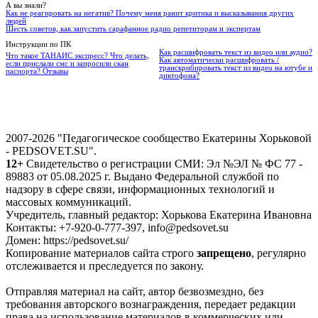
А вы знали?
Как не реагировать на негатив? Почему меня ранит критика и высказывания других
людей
Шесть советов, как запустить сарафанное радио репетиторам и экспертам
Инструкции по ПК
Как расшифровать текст из видео или аудио?
Что такое ТАНАИС экспресс? Что делать,
Как автоматически расшифровать /
если прислали смс и запросили скан
транскрибировать текст из видео на ютубе и
паспорта? Отзывы
диктофона?
2007-2026 "Педагогическое сообщество Екатерины Хорьковой
- PEDSOVET.SU".
12+
Свидетельство о регистрации СМИ: Эл №ЭЛ № ФС 77 -
89883 от 05.08.2025 г. Выдано Федеральной службой по
надзору в сфере связи, информационных технологий и
массовых коммуникаций.
Учредитель, главный редактор: Хорькова Екатерина Ивановна
Контакты: +7-920-0-777-397, info@pedsovet.su
Домен: https://pedsovet.su/
Копирование материалов сайта строго
запрещено
, регулярно
отслеживается и преследуется по закону.
Отправляя материал на сайт, автор безвозмездно, без
требования авторского вознаграждения, передает редакции
права на использование материалов в коммерческих или