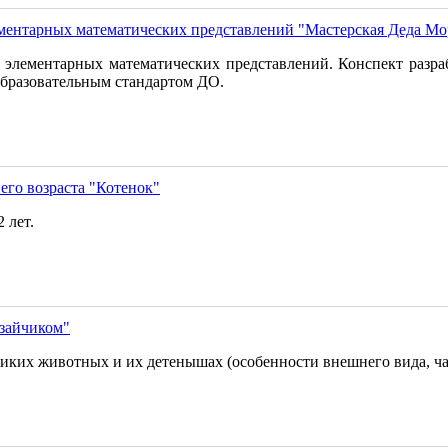
ментарных математических представлений "Мастерская Деда Мо
й элементарных математических представлений. Конспект разр
образовательным стандартом ДО.
его возраста "Котенок"
 лет.
 зайчиком"
иких животных и их детенышах (особенности внешнего вида, час