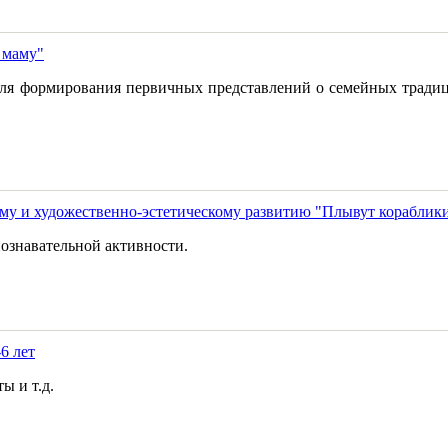
 маму"
 для формирования первичных представлений о семейных традиц
ому и художественно-эстетическому развитию "Плывут кораблик
познавательной активности.
6 лет
ы и т.д.