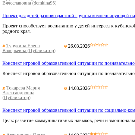
Вячеславовна (demkina95)
Проект для детей разновозрастной группы компенсирующей нап
Проект способствует воспитанию у детей интереса к кубанск
родного края.
Турукина Елена
26.03.2026
Валерьевна (Публикатор)
Конспект игровой образовательной ситуации по познавательном
Конспект игровой образовательной ситуации по познавательному
Токарева Мария
14.03.2026
Александровна
(Публикатор)
Конспект игровой образовательной ситуации по социально-к
Цель: развитие коммуникативных навыков, речи и эмоциональн
Артамонова Ольга