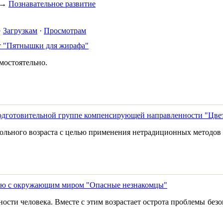
→
Познавательное развитие
·
Загрузкам
·
Просмотрам
ет "Пятнышки для жирафа"
мостоятельно.
в подготовительной группе компенсирующей направленности "Цв
ольного возраста с целью применения нетрадиционных методов л
нию с окружающим миром "Опасные незнакомцы"
ности человека. Вместе с этим возрастает острота проблемы бе