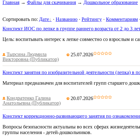
Главная
→
Файлы для скачивания
→
Дошкольное образование
Сортировать по
:
Дате
·
Названию
·
Рейтингу
·
Комментариям
Конспект ИОС по лепке в группе раннего возраста от 2 до 3 л
Цель: воспитывать интерес к лепке совместно со взрослым и са
Тырсина Людмила
25.07.2026
Викторовна (Публикатор)
Конспект занятия по изобразительной деятельности (лепка) 
Материал предназначен для воспитателей групп старшего дошк
Кондратенко Галина
20.07.2026
Анатольевна (Публикатор)
Конспект коррекционно-развивающего занятия по ознакомле
Вопросы безопасности актуальны во всех сферах жизнедеятель
группы населения - детей-дошкольников.