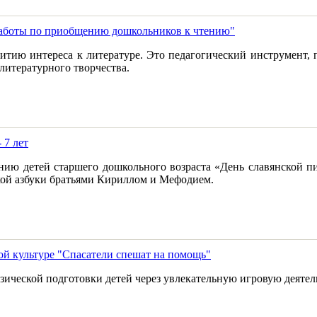
 работы по приобщению дошкольников к чтению"
звитию интереса к литературе. Это педагогический инструмент,
литературного творчества.
 7 лет
нию детей старшего дошкольного возраста «День славянской пи
кой азбуки братьями Кириллом и Мефодием.
ой культуре "Спасатели спешат на помощь"
зической подготовки детей через увлекательную игровую деятел