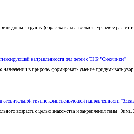
пришедшим в группу (образовательная область «речевое развитие
омпенсирующей направленности для детей с ТНР "Снежинки"
его назначении в природе, формировать умение придумывать узо
дготовительной группе компенсирующей направленности "Здрав
льного возраста с целью знакомства и закрепления темы "Зима.