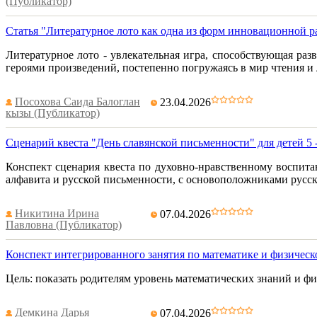
(Публикатор)
Статья "Литературное лото как одна из форм инновационной
Литературное лото - увлекательная игра, способствующая ра
героями произведений, постепенно погружаясь в мир чтения и 
Посохова Саида Балоглан
23.04.2026
кызы (Публикатор)
Сценарий квеста "День славянской письменности" для детей 5 -
Конспект сценария квеста по духовно-нравственному воспита
алфавита и русской письменности, с основоположниками русс
Никитина Ирина
07.04.2026
Павловна (Публикатор)
Конспект интегрированного занятия по математике и физическ
Цель: показать родителям уровень математических знаний и фи
Демкина Дарья
07.04.2026