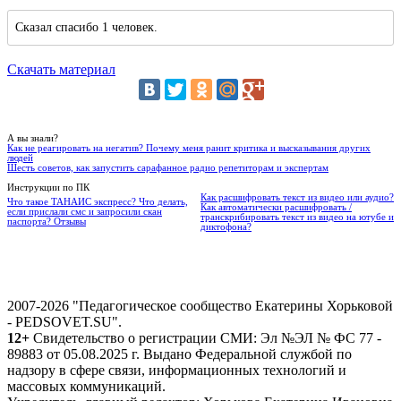
Сказал спасибо 1 человек.
Скачать материал
А вы знали?
Как не реагировать на негатив? Почему меня ранит критика и высказывания других
людей
Шесть советов, как запустить сарафанное радио репетиторам и экспертам
Инструкции по ПК
Как расшифровать текст из видео или аудио?
Что такое ТАНАИС экспресс? Что делать,
Как автоматически расшифровать /
если прислали смс и запросили скан
транскрибировать текст из видео на ютубе и
паспорта? Отзывы
диктофона?
2007-2026 "Педагогическое сообщество Екатерины Хорьковой
- PEDSOVET.SU".
12+
Свидетельство о регистрации СМИ: Эл №ЭЛ № ФС 77 -
89883 от 05.08.2025 г. Выдано Федеральной службой по
надзору в сфере связи, информационных технологий и
массовых коммуникаций.