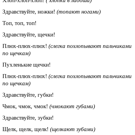
Хлоп-хлоп-хлоп!
( хлопки в ладоши)
Здравствуйте, ножки!
(топают ногами)
Топ, топ, топ!
Здравствуйте, щечки!
Плюх-плюх-плюх!
(слегка похлопывают
пальчиками
по щечкам)
Пухленькие щечки!
Плюх-плюх-плюх!
(слегка похлопывают
пальчиками
по щечкам)
Здравствуйте, губки!
Чмок, чмок, чмок!
(чмокают губами)
Здравствуйте, зубки!
Щелк, щелк, щелк!
(щелкают зубами)