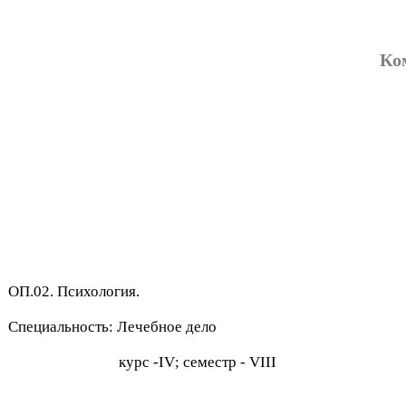
Ко
ОП.02. Психология.
Специальность: Лечебное дело
курс -
IV
; семестр -
VII
I