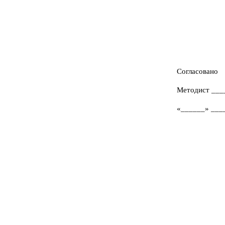
Согласовано
Методист ___
«______» ____