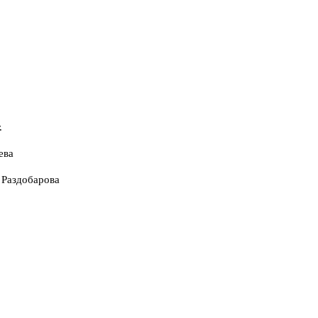
.
ева
 Раздобарова