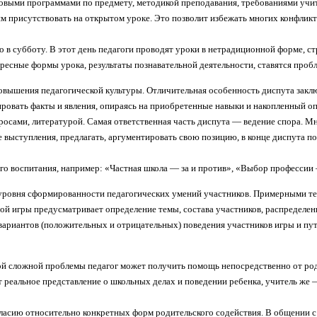
овыми программами по предмету, методикой преподавания, требованиями учит
ям присутствовать на открытом уроке. Это позволит избежать многих конфлик
 в субботу. В этот день педагоги проводят уроки в нетрадиционной форме, ст
ресные формы урока, результаты познавательной деятельности, ставятся проб
вышения педагогической культуры. Отличительная особенность диспута заключ
овать факты и явления, опираясь на приобретенные навыки и накопленный опы
осами, литературой. Самая ответственная часть диспута — ведение спора. Мн
се выступления, предлагать, аргументировать свою позицию, в конце диспута 
го воспитания, например: «Частная школа — за и против», «Выбор профессии 
уровня сформированности педагогических умений участников. Примерными те
вой игры предусматривает определение темы, состава участников, распредел
 вариантов (положительных и отрицательных) поведения участников игры и п
ой сложной проблемы педагог может получить помощь непосредственно от родит
ют реальное представление о школьных делах и поведении ребенка, учитель же
ласию относительно конкретных форм родительского содействия. В общении с