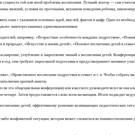
я сущность той или иной проблемы воспитания. Лучший лектор — сам учител
чины явлений, условия их протекания, механизм поведения ребенка, закономер
авить план с указанием основных идей, мыслей, фактов и цифр. Одно из необ
 диалог заинтересованных единомышленников.
родителей, например: «Возрастные особенности младших подростков», «Режим
и природа», «Искусство в жизни детей», «Половое воспитание детей в семье» 
сширение, углубление и закрепление знаний о воспитании детей. Конференции
 в год, они требуют тщательной подготовки и предусматривают активное учас
а», «Нравственное воспитание подростков в семье» и т. п. Чтобы собрать ма
заполнение краткой анкеты.
ли это общешкольная конференция) или классного руководителя (если она кл
и-четыре. Затем предоставляется слово всем желающим. Итоги подводит вед
 воспитанию детей, эффективному решению возни­кающих педагогических ситуа
-либо конфликтной ситуации, которая может сложиться во взаимоотношениях ро