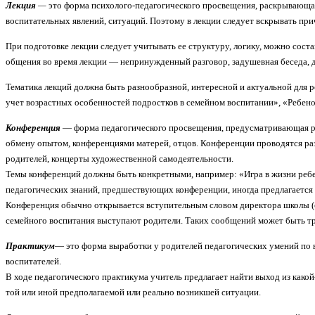
Лекция
—
это форма психолого-педагогического просвещения, раскрывающа
воспитательных явлений, ситуаций. Поэтому в лекции следует вскрывать при
При подготовке лекции следует учитывать ее структуру, логику, можно сост
общения во время лекции — непринужденный разговор, задушевная беседа,
Тематика лекций должна быть разнообразной, интересной и актуальной для 
учет возрастных особенностей подростков в семейном воспитании», «Ребенок 
Конференция
— форма педагогического просвещения, предусматривающая ра
обмену опытом, конференциями матерей, отцов. Конференции проводятся раз
родителей, концерты художественной самодеятельности.
Темы конференций должны быть конкретными, например: «Игра в жизни ребенк
педагогических знаний, пред­шествующих конференции, иногда предлагается 
Конференция обычно открывается вступительным словом директора школы (ес
семейного воспитания выступают родители. Таких сообщений может быть тр
Практикум
— это форма выработки у родителей педагогичес­ких умений по
воспитателей.
В ходе педагогического практикума учитель предлагает найти выход из какой
той или иной предполагаемой или реально возникшей ситуации.