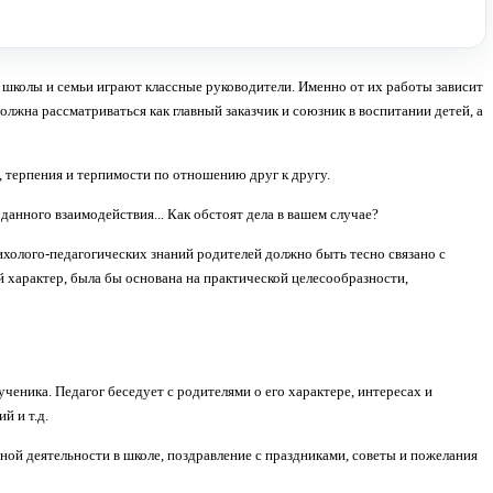
 школы и семьи играют классные руководители. Именно от их работы зависит
лжна рассматриваться как главный заказчик и союзник в воспитании детей, а
 терпения и терпимости по отношению друг к другу.
анного взаимодействия... Как обстоят дела в вашем случае?
холого-педагогических знаний родителей должно быть тесно связано с
характер, была бы основана на практической целесообразности,
ника. Педагог беседует с родите­лями о его характере, интересах и
й и т.д.
ой деятельности в школе, поздравление с праздниками, советы и пожелания