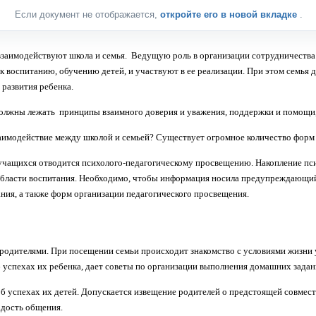
Если документ не отображается,
откройте его в новой вкладке
.
о взаимодействуют школа и семья. Ведущую роль в организации сотрудничества
воспитанию, обучению детей, и участвуют в ее реа­лизации. При этом семья до
 развития ребенка.
должны лежать принципы взаимного доверия и уважения, поддержки и помощи,
аимодействие между школой и семьей? Существует огромное количество форм д
 учащихся отводится психолого-педагогическому просвещению. Накопление пси
 области воспитания. Необходимо, чтобы информация носила предупреждающий 
ния, а также форм организации педагогического просвещения.
дителями. При посещении семьи происходит зна­комство с условиями жизни уче
успехах их ре­бенка, дает советы по организации выполнения домашних зада­ни
успехах их детей. Допускается извещение родителей о предстоящей совместн
адость общения.