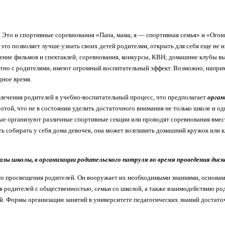
. Это и спортивные соревнования «Папа, мама, я — спортивная семья» и «Ог
это позволяет лучше узнать своих детей родителям, открыть для себя еще не 
дение фильмов и спектаклей; соревнования, конкурсы, КВН; домашние клубы в
естно с родителями, имеют огромный воспитательный эффект. Возможно, напри
дное время.
влечения родителей в учебно-воспитательный процесс, что предполагает
орган
ой, что не в состоянии уделить достаточного внимания не только школе и одн
торые организуют различные спортивные секции или проводят соревнования вме
ть собирать у себя дома девочек, она может возгла­вить домашний кружок или
зы школы, в организации родительского патруля во время проведения диско
го просвещения родителей. Он вооружает их необходимыми знаниями, основами
в родителей с общественностью, семьи со школой, а также взаимодействию ро
ей. Формы организации занятий в университете педагогических знаний достат