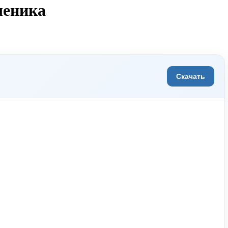
ченика
Скачать