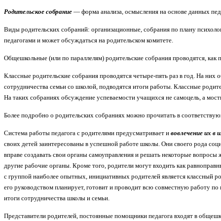
Родительское собрание
— форма анализа, осмысления на основе данных пед
Виды родительских собраний: организационные, собрания по плану психолого
педагогами и может обсуждаться на родительском комитете.
Общешкольные (или по параллелям) родительские собрания проводятся, как пр
Классные родительские собрания проводятся четыре-пять раз в год. На них 
сотрудничества семьи со школой, подводятся итоги работы. Классные родите
На таких собраниях обсуждение успеваемости учащихся не самоцель, а мост
Более подробно о родительских собраниях можно прочитать в соответству
Система работы педагога с родителями предусматривает и
вовлечение их в 
своих детей заинтересованы в успешной работе школы. Они своего рода соц
вправе создавать свои органы самоуправления и решать некоторые вопросы 
другие рабочие органы. Кроме того, родители могут входить как равноправн
с группой наиболее опытных, инициативных родителей является классный ро
его руководством планирует, готовит и проводит всю совместную работу по 
итоги сотрудничества школы и семьи.
Представители родителей, постоянные помощники педагога входят в общешк