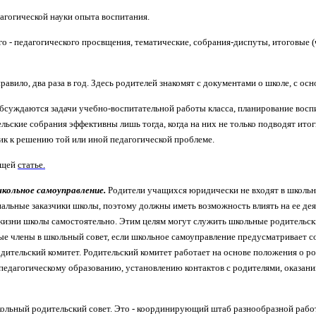
агогической науки опыта воспитания.
 - педагогического просвщения, тематические, собрания-диспуты, итоговые (
авило, два раза в год. Здесь родителей знакомят с документами о школе, с ос
обсуждаются задачи учебно-воспитательной работы класса, планирование восп
льские собрания эффективны лишь тогда, когда на них не только подводят ито
ик к решению той или иной педагогической проблеме.
ющей
статье.
школьное самоуправление.
Родители учащихся юридически не входят в школьны
иальные заказчики школы, поэтому должны иметь возможность влиять на ее дея
жизни школы самостоятельно. Этим целям могут служить школьные родительские
ые члены в школьный совет, если школьное самоуправление предусматривает с
дительский комитет. Родительский комитет работает на основе положения о р
педагогическому образованию, установлению контактов с родителями, оказани
ольный родительский совет. Это - координирующий штаб разнообразной рабо