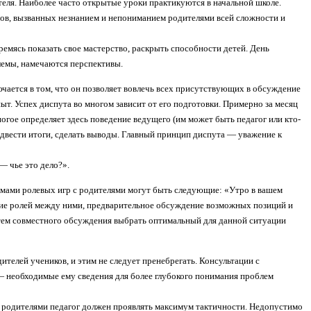
еля. Наиболее часто открытые уроки практикуются в начальной школе.
тов, вызванных незнанием и непониманием родителями всей сложности и
ремясь показать свое мастерство, раскрыть способности детей. День
лемы, намечаются перспективы.
ается в том, что он позволяет вовлечь всех присутствующих в обсуждение
т. Успех диспута во многом зависит от его подготовки. Примерно за месяц
огое определяет здесь поведение ведущего (им может быть педагог или кто-
подвести итоги, сделать выводы. Главный принцип диспута — уважение к
— чье это дело?».
мами ролевых игр с родителями могут быть следующие: «Утро в вашем
ение ролей между ними, предварительное обсуждение возможных позиций и
утем совместного обсуждения выбрать оптимальный для данной ситуации
елей учеников, и этим не следует пре­небрегать. Консультации с
 — необходимые ему сведения для более глубокого понимания проблем
 родителями педагог должен проявлять максимум тактичности. Недопустимо