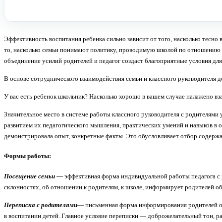
Эффективность воспитания ребенка сильно зависит от того, насколько тесн
то, насколько семьи понимают политику, проводимую школой по отношению к 
объединение усилий родителей и педагог создаст бла­гоприятные условия для
В основе сотруднического взаимодействия семьи и классного руководителя 
У вас есть ребенок школьник? Насколько хорошо в вашем случае налажено вз
Значительное место в системе работы классного руководителя с родителями
развитием их педагогического мышления, практических умений и навыков в
демонстрировала опыт, конкретные факты. Это обусловливает отбор содержа
Формы работы:
Посещение семьи
— эффективная форма индивидуальной работы педагога с ро
склонностях, об отношении к родителям, к школе, информирует родителей об 
Переписка с родителями
— письменная форма информирования родителей об 
в воспитании детей. Главное условие переписки — доброжелательный тон, р