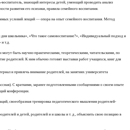
ь-воспитатель, знающий интересы детей, умеющий проводить анализ
ности развития его психики, правила семейного воспитания.
ходимых условий лекций — опора на опыт семейного воспитания. Метод
 дня школьника», «Что такое само­воспитание?», «Индивидуальный подход и
и т.д.
 могут быть научно-практическими, теоретическими, читательскими, по
тие родителей. К ним обычно готовят выставки работ учащихся, книг для
териал и привлечь внимание родителей, на занятиях университета
ассная). С краткими, заранее подготовленными сообщениями о своем опыте
ущий конференции.
ций, своеобразная тренировка педа­гогического мышления родителей-
дителей и детей, родителей и и школы и т. д., объяснить свою позицию в