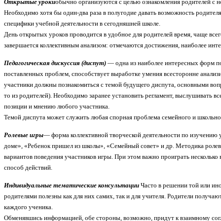
Открытые уроки
обычно организуются с целью ознакомления родителей с н
Необходимо хотя бы один-два раза в полугодие давать возможность родител
специфики учебной деятельности в сегодняшней школе.
День открытых уроков проводится в удобное для родителей время, чаще всего
завершается коллективным анализом: отмечаются достижения, наиболее инте
Педагогическая дискуссия (диспут)
— одна из наиболее интересных форм по
поставленных проблем, способствует выработке умения всесторонне анализир
участники должны познакомиться с темой буду­щего диспута, основными вопр
то из роди­телей). Необходимо заранее установить регламент, выслушивать в
позиции и мнению любого участника.
Темой диспута может служить любая спорная проблема семей­ного и школьно
Ролевые игры
— форма коллективной творческой деятельности по изучению 
доме», «Ребенок пришел из шко­лы», «Семейный совет» и др. Методика роле
вариантов поведения участников игры. При этом важно проиграть несколько
способ действий.
Индивидуальные тематические консультации
Часто в решении той или ин
родителями полезны как для них самих, так и для учителя. Родители получа
каждого ученика.
Обменявшись информацией, обе стороны, возможно, придут к взаимному сог