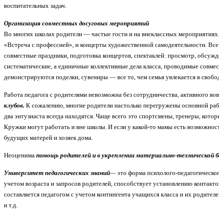
воспитательных задач.
Организация совместных досуговых мероприятий
Во многих школах родители — частые гости и на внеклассных мероприятиях
«Встреча с профессией», и концерты художественной самодеятельности. Все 
совместные праздники, подготовка концер­тов, спектаклей: просмотр, обсуж
систематические, а единичные коллектив­ные дела класса, проводимые совм
демонстрируются поделки, сувениры — все то, чем семья увлека­ется в свобо
Работа педагога с родителями невозможна без сотрудничества, активного во
клубов.
К сожалению, многие родители настолько перегружены основной работ
два энтузиаста всегда находятся. Чаще всего это спортсмены, тренеры, ко
Кружки могут работать и вне школы. И если у какой-то мамы есть возможнос
будущих матерей и хозяек дома.
Неоценима
помощь родителей и в укреплении материально-технической ба
Университет педагогических знаний
—
это форма психолого-педагогическо
учетом возраста и запросов родителей, способствует установлению контакто
составляется педагогом с учетом контингента учащихся класса и их родител
и т.д.