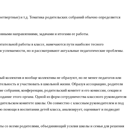
четвертные) и т.д. Тематика родительских собраний обычно определяется
новными направлениями, задачами и итогами ее работы.
итательной работы в классе, намечаются пути наиболее тесного
ги успеваемости, но и рассматривают актуальные педагогические проблемы.
й коллектив и вообще коллектива не образуют, но не менее педагогов или
тельность и участвовать в школьной жизни. Образуя ассоциацию, родители
 собрания, конференции, родительский комитет и его комиссии, секции и
оздание этого органа. Одной из форм сотрудничества классного руководителя
одительском комитете школы. Он совместно с классным руководителем и под
ю помощи в воспитании детей класса, анализирует, оценивает и подводит
ты со всеми родителями, объединяющий усилия школы и семьи для решения