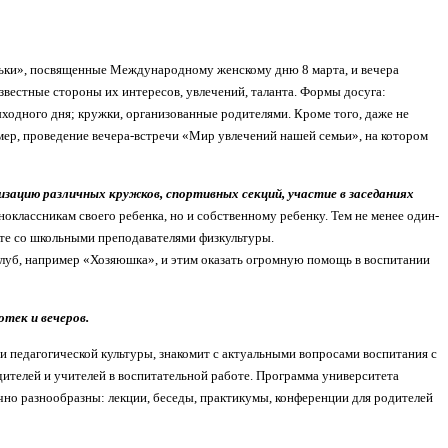
оньки», посвященные Международному женскому дню 8 марта, и вечера
известные стороны их интересов, увлечений, таланта. Формы
досуга:
ыходного дня; кружки, организованные родителями. Кроме того, даже не
мер, проведение вечера-встречи «Мир увлечений нашей семьи», на котором
изацию различных кружков, спортивных секций, участие в заседаниях
оклассникам своего ребенка, но и собственному ребенку. Тем не менее один-
сте со школьными преподавателями физкультуры.
 клуб, например «Хозяюшка», и этим оказать огромную помощь в воспитании
тек и вечеров.
 педагогической культуры, знакомит с актуальными вопросами воспитания с
дителей и учителей в воспитательной работе. Программа университета
очно разнообразны: лекции, беседы, практикумы, конференции для родителей