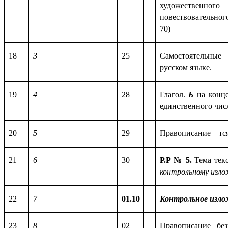
художествен
повествовательног
70)
18
3
25
Самостоятельны
русском языке.
19
4
28
Глагол.
Ь
на конце
единственного чис
20
5
29
Правописание – тся
21
6
30
Р.Р № 5.
Тема текс
контрольному изл
22
7
01.10
Контрольное изло
23
8
02
Правописание бе