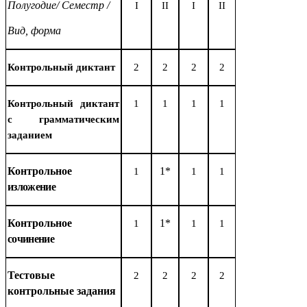
Полугодие
/
Семестр
/
I
II
I
II
Вид, форма
Контрольный диктант
2
2
2
2
Контрольный диктант
1
1
1
1
с грамматическим
заданием
Контрольное
1*
1
1
1
изложение
Контрольное
1*
1
1
1
сочинение
Тестовые
2
2
2
2
контрольные задания