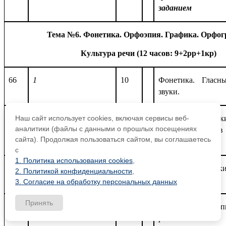
заданием
Тема №6. Фонетика. Орфоэпия. Графика. Орфог
Культура речи (12 часов: 9+2рр+1кр)
66
1
10
Фонетика. Гласн
звуки.
67
2
11
Согласные звук
Наш сайт использует cookies, включая сервисы веб-
аналитики (файлы с данными о прошлых посещениях
Изменение звуков
сайта). Продолжая пользоваться сайтом, вы соглашаетесь
потоке речи.
с
1. Политика использования cookies
,
68
3
14
Твердые и мягк
2. Политикой конфиденциальности
,
согласные.
3. Согласие на обработку персональных данных
Принять
69
4
15
Р.Р № 11.
Тип
речи.