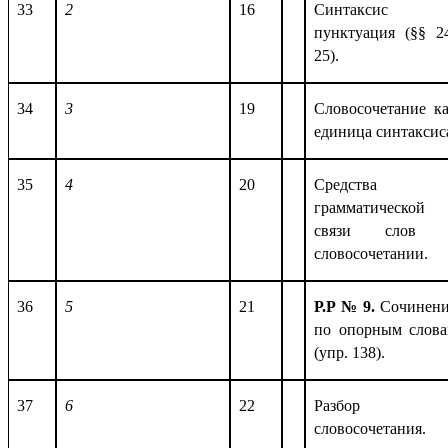
33
2
16
Синтаксис 
пунктуация (
§§ 2
25)
.
34
3
19
Словосочетание к
единица синтаксис
35
4
20
Средства
грамматической
связи слов 
словосочетании.
36
5
21
Р.Р № 9.
Сочинен
по опорным слов
(упр. 138).
37
6
22
Разбор
словосочетания.