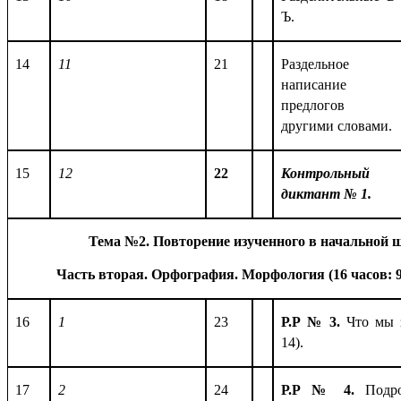
Ъ.
14
11
21
Раздельное
написание
предлогов 
другими словами.
15
12
22
Контрольный
диктант № 1.
Тема №2. Повторение изученного в начальной 
Часть вторая. Орфография. Морфология (16 часов: 
16
1
23
Р.Р № 3.
Что мы 
14).
17
2
24
Р.Р № 4.
Подр