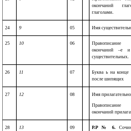
окончаний гл
глаголами.
24
9
05
Имя существительн
25
10
06
Правописание
окончаний –е 
существительных.
26
11
07
Буква ь на конце
после шипящих
27
12
08
Имя прилагательно
Правописание
окончаний прилага
28
13
09
Р.Р № 6.
Сочи