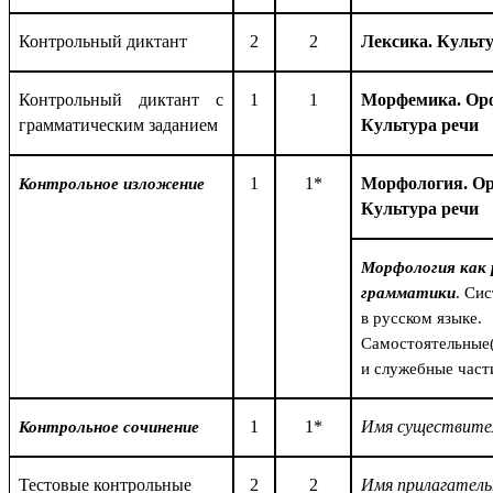
Контрольный диктант
2
2
Лексика. Культу
Контрольный диктант с
1
1
Морфемика. Ор
грамматическим заданием
Культура речи
1
1*
Морфология. О
Контрольное изложение
Культура речи
Морфология как 
грамматики
. Си
в русском языке.
Самостоятельные(
и служебные част
1
1*
Имя существите
Контрольное сочинение
Тестовые контрольные
2
2
Имя прилагатель