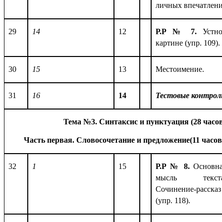
личных впечатлений
29
14
12
Р.Р № 7.
Устн
картине (упр. 109).
30
15
13
Местоимение.
31
16
14
Тестовые контрол
Тема №3. Синтаксис и пунктуация (28 часов
Часть первая. Словосочетание и предложение(11 часов
32
1
15
Р.Р № 8.
Основн
мысль текста
Сочинение-рассказ
(упр. 118).