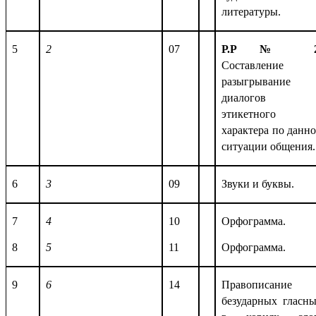
литературы.
5
2
07
Р.Р № 2
Составление 
разыгрывание
диалогов
этикетного
характера по данн
ситуации общения.
6
3
09
Звуки и буквы.
7
4
10
Орфограмма.
8
5
11
Орфограмма.
9
6
14
Правописание
безударных гласн