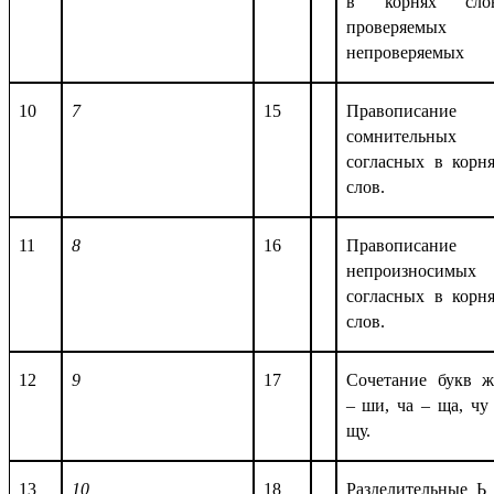
в корнях слов
проверяемых 
непроверяемых
10
7
15
Правописание
сомнительных
согласных в корн
слов.
11
8
16
Правописание
непроизносимых
согласных в корн
слов.
12
9
17
Сочетание букв 
– ши, ча – ща, чу
щу.
13
10
18
Разделительные Ь