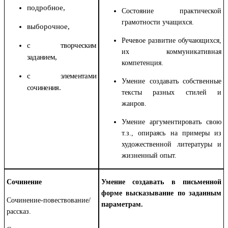
подробное,
Состояние практической
грамотности учащихся.
выборочное,
Речевое развитие обучающихся,
с творческим
их коммуникативная
заданием,
компетенция.
с элементами
Умение создавать собственные
сочинения.
тексты разных стилей и
жанров.
Умение аргументировать свою
т.з., опираясь на примеры из
художественной литературы и
жизненный опыт.
Сочинение
Умение создавать в письменной
форме высказывание по заданным
Сочинение-повествование/
параметрам.
рассказ.