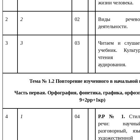
жизни человека.
2
2
02
Виды речево
деятельности.
3
3
03
Читаем и слуша
учебник. Культу
чтения 
аудирования.
Тема № 1.2 Повторение изученного в начальной
Часть первая. Орфография, фонетика, графика, орфоэ
9+2рр+1кр)
4
1
04
Р.Р № 1.
Сти
речи: научный
разговорный, яз
художественной