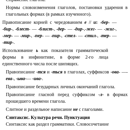
Нормы словоизменения глаголов, постановки ударения в
глагольных формах (в рамках изученного).
Правописание корней с чередованием
е
//
и
:
-
бер
- —
-
бир
-, -
блест
- — -
блист
-, -
дер
- — -
дир
-,-
жег
- — -
жиг
-,
-
мер
- — -
мир
-, -
пер
- — -
пир
-, -
стел
- — -
стил
-, -
тер
- —
-
тир
-.
Использование
ь
как показателя грамматической
формы в инфинитиве, в форме 2-го лица
единственного числа после шипящих.
Правописание
-тся
и
-ться
в глаголах, суффиксов
-ова
- —-
ева
-,
-ыва-
—
-ива-
.
Правописание безударных личных окончаний глагола.
Правописание гласной перед суффиксом
-л-
в формах
прошедшего времени глагола.
Слитное и раздельное написание
не
с глаголами.
Синтаксис. Культура речи. Пунктуация
Синтаксис как раздел грамматики. Словосочетание