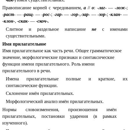
Правописание корней с чередованием,
а
//
о
: -
лаг
- — -
лож
-;
-
раст
- — -
ращ
- — -
рос
-; -
гар
- — -
гор
-,-
зар
- — -
зор
-;
-клан-
—
-клон-
,
-скак-
—
-скоч-.
Слитное и раздельное написание
не
с именами
существительными.
Имя прилагательное
Имя прилагательное как часть речи. Общее грамматическое
значение, морфологические признаки и синтаксические
функции имени прилагательного. Роль имени
прилагательного в речи.
Имена прилагательные полные и краткие, их
синтаксические функции.
Склонение имён прилагательных.
Морфологический анализ имён прилагательных.
Нормы словоизменения, произношения имён
прилагательных, постановки ударения (в рамках
изученного).