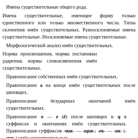
Имена существительные общего рода.
Имена существительные, имеющие форму только
единственного или только множественного числа.
Типы
склонения имён существительных. Разносклоняемые имена
существительные. Несклоняемые имена существительные.
Морфологический анализ имён существительных.
Нормы произношения, нормы постановки
ударения, нормы словоизменения имён
существительных.
Правописание собственных имён существительных.
Правописание
ь
на конце имён существительных после
шипящих.
Правописание безударных окончаний имён
существительных.
Правописание
о
—
е
(
ё
) после шипящих и
ц
в
суффиксах и окончаниях имён существительных.
Правописание суффиксов
-
чик
-
—
-
щик
-
; -
ек
-
—
-
ик
-
(-
чик
-
) имён существительных.