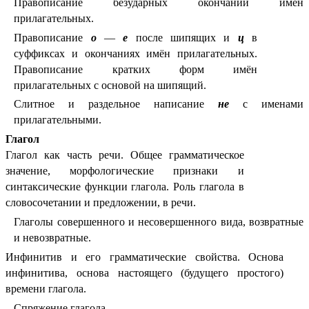
Правописание безударных окончаний имён
прилагательных.
Правописание
о
—
е
после шипящих и
ц
в
суффиксах и окончаниях имён прилагательных.
Правописание кратких форм имён
прилагательных с основой на шипящий.
Слитное и раздельное написание
не
с именами
прилагательными.
Глагол
Глагол как часть речи. Общее грамматическое
значение, морфологические признаки и
синтаксические функции глагола. Роль глагола в
словосочетании и предложении, в речи.
Глаголы совершенного и несовершенного вида, возвратные
и невозвратные.
Инфинитив и его грамматические свойства. Основа
инфинитива, основа настоящего (будущего простого)
времени глагола.
Спряжение глагола.