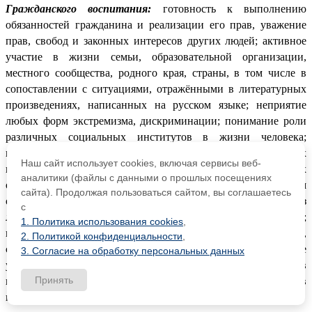
Гражданского воспитания:
готовность к выполнению
обязанностей гражданина и реализации его прав, уважение
прав, свобод и законных интересов других людей; активное
участие в жизни семьи, образовательной организации,
местного сообщества, родного края, страны, в том числе в
сопоставлении с ситуациями, отражёнными в литературных
произведениях, написанных на русском языке; неприятие
любых форм экстремизма, дискриминации; понимание роли
различных социальных институтов в жизни человека;
представление об основных правах, свободах и обязанностях
Наш сайт использует cookies, включая сервисы веб-
гражданина, социальных нормах и правилах межличностных
аналитики (файлы с данными о прошлых посещениях
отношений в поликультурном и многоконфессиональном
сайта). Продолжая пользоваться сайтом, вы соглашаетесь
обществе, формируемое в том числе на основе примеров из
с
литературных произведений, написанных на русском языке;
1. Политика использования cookies
,
готовность к разнообразной совместной деятельности,
2. Политикой конфиденциальности
,
стремление к взаимопониманию и взаимопомощи; активное
3. Согласие на обработку персональных данных
участие в школьном самоуправлении; готовность к участию в
Принять
гуманитарной деятельности (помощь людям, нуждающимся в
ней; волонтёрство).