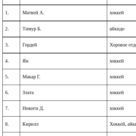
1.
Матвей А.
хоккей
2.
Тимур Б.
айкидо
3.
Гордей
Хоровое отд
4.
Ян
хоккей
5.
Макар Г.
хоккей
6.
Злата
хоккей
7.
Никита Д.
хоккей
8.
Кирилл
Хоккей, айк