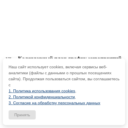
Календарный план-график мероприятий
Наш сайт использует cookies, включая сервисы веб-
Цель воспитательной работы с классом:
раскрытие
аналитики (файлы с данными о прошлых посещениях
творческой индивидуальности личности младшего
сайта). Продолжая пользоваться сайтом, вы соглашаетесь
школьника через создание в классном коллективе
с
атмосферы сотрудничества, толерантности и поддержки
1. Политика использования cookies
,
2. Политикой конфиденциальности
,
Взаимодействие с родительской общественностью
3. Согласие на обработку персональных данных
направлено на формирование коллектива класса,на
построение партнерских отношений с родителями
Принять