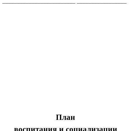
_________________________ _________________
План
воспитания и социализации