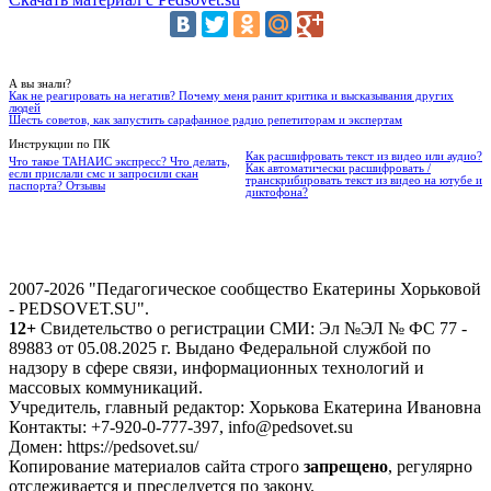
А вы знали?
Как не реагировать на негатив? Почему меня ранит критика и высказывания других
людей
Шесть советов, как запустить сарафанное радио репетиторам и экспертам
Инструкции по ПК
Как расшифровать текст из видео или аудио?
Что такое ТАНАИС экспресс? Что делать,
Как автоматически расшифровать /
если прислали смс и запросили скан
транскрибировать текст из видео на ютубе и
паспорта? Отзывы
диктофона?
2007-2026 "Педагогическое сообщество Екатерины Хорьковой
- PEDSOVET.SU".
12+
Свидетельство о регистрации СМИ: Эл №ЭЛ № ФС 77 -
89883 от 05.08.2025 г. Выдано Федеральной службой по
надзору в сфере связи, информационных технологий и
массовых коммуникаций.
Учредитель, главный редактор: Хорькова Екатерина Ивановна
Контакты: +7-920-0-777-397, info@pedsovet.su
Домен: https://pedsovet.su/
Копирование материалов сайта строго
запрещено
, регулярно
отслеживается и преследуется по закону.