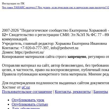
Инструкции по ПК
Что такое ТАНАИС экспресс? Что делать, если прислали смс и запросили скан паспорта? 
2007-2026 "Педагогическое сообщество Екатерины Хорьковой
12+
Свидетельство о регистрации СМИ: Эл №ЭЛ № ФС 77 - 8988
коммуникаций.
Учредитель, главный редактор: Хорькова Екатерина Ивановна
Контакты: +7-920-0-777-397, info@pedsovet.su
Домен: https://pedsovet.su/
Копирование материалов сайта строго
запрещено
, регулярно о
Отправляя материал на сайт, автор безвозмездно, без требова
целях, в частности, право на воспроизведение, публичный показ
Правила публикации конкретного типа материала. Мнение реда
Для подтверждения подлинности выданных сайтом документов 
Хостинг от
uCoz
Пользовательское соглашение
|
Контакты, реквизиты
|
Баннеры
Опубликовать урок
Опубликовать статью
Дать объявление