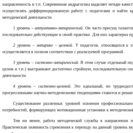
направленность и т.п. Современная андрагогика выделяет четыре каче
осуществлять дифференцированную работу с педагогами и найти к
методической деятельности.
1 уровень – интуитивно-эмпирический.
Он часто присущ талантл
последовательно действующие в своей практике. Для них характерна п
2 уровень – эмпирико – целевой.
У педагогов, относящихся к э
осуществляется в полном соответствии с реализуемой программой.
3 уровень – системно-эмпирический.
В этом случае отдельный пе
целом и т.п.) выстраивают достаточно стройную, последовательную с
деятельности.
4 уровень – системно-целевой.
Это идеальный, но труднодос
прогрессивными научно-методическими тенденциями ставится и решает
Существование различных уровней освоения профессионально
потребностей, формирующих мотивационные установки к методической 
Тем ни менее, работа методической службы в направлении п
Практическая значимость стремления к переходу на данный уровень в