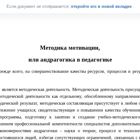
Если документ не отображается,
откройте его в новой вкладке
.
Методика мотивации,
или андрагогика в педагогике
ежде всего, на совершенствование качества ресурсов, процессов и рез
вляется методическая деятельность. Методическая деятельность присущ
етодической деятельности как отдельному, обособленному направлени
ический результат, методическая составляющая присутствует в любом об
стижение учащихся, свидетельствующее о повышении качества обучения,
 программы, подготовку к занятию и создание учебно-методическог
ышением профессиональной компетентности специалистов дополнительно
кономерностями андрагогики – науки о теории, процессе и технолог
остоявшихся людей, избегая сопутствующих ограничений, связанных с