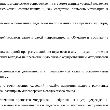
вание методического сопровождения с учетом данных уровней позволяет
ктической составляющих, и, как следствие, повысить мотивацию к
ского образования), педагогам по призванию. Как правило, это люди,
етей исключительно к своей направленности. Обучение и воспитание
щих по одной программе, либо из педагогов и администрации отдела в
еским выходом на преемственную связь с осуществлением методической
ессиональной деятельности в преемственной связи с современными
дигму.
ов с точки зрения «хороший-плохой», напротив, наличие различных
га, расширить многообразие методического фонда.
спечению процессов модернизации образования внутри учреждения.
нальной компетентности как педагога, так и собственно методической