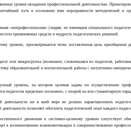
ственных уровня овладения профессиональной деятельностью. Проектиро
ратчайший путь к осознанию ими неразрывности методической и пра
ивым «непрофессионалам» (людям, не имеющим специального педагогиче
ростота применяемых средств и мудрость педагогических решений.
тому уровню, просматривается четко поставленная цель приобщения д
дагог или микрогруппа (возможно, сложившаяся из педагогов, работаю
истему образовательной и воспитательной работы с интуитивно-эмпирич
тупный уровень, на котором целевая задача по осуществлению проф
ся педагогом предельно осознанно, с опорой на всю гуманитарную пара
й деятельности ни в коей мере не должно характеризовать педагог
деятельности позволяет обогатить педагогический опыт каждого педаго
остепенного движения к системно-целевому уровню сопутствует обе
едет к возникновению взаимомотивации к совершенствованию профессио