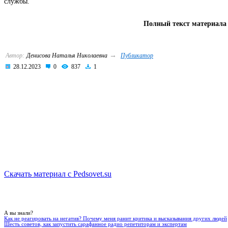
службы.
Полный текст материала 
→
Автор:
Денисова Наталья Николаевна
Публикатор
28.12.2023
0
837
1
Скачать материал с Pedsovet.su
А вы знали?
Как не реагировать на негатив? Почему меня ранит критика и высказывания других людей
Шесть советов, как запустить сарафанное радио репетиторам и экспертам