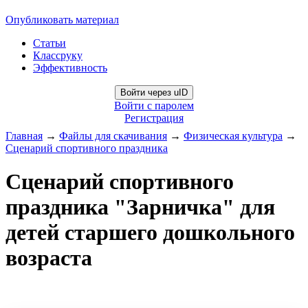
Опубликовать материал
Статьи
Классруку
Эффективность
Войти через uID
Войти с паролем
Регистрация
Главная
→
Файлы для скачивания
→
Физическая культура
→
Сценарий спортивного праздника
Сценарий спортивного
праздника "Зарничка" для
детей старшего дошкольного
возраста