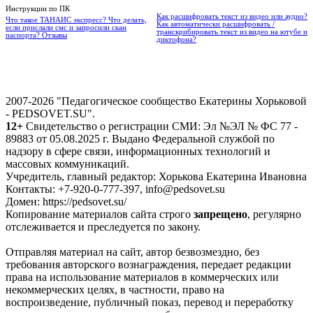
Инструкции по ПК
Как расшифровать текст из видео или аудио?
Что такое ТАНАИС экспресс? Что делать,
Как автоматически расшифровать /
если прислали смс и запросили скан
транскрибировать текст из видео на ютубе и
паспорта? Отзывы
диктофона?
2007-2026 "Педагогическое сообщество Екатерины Хорьковой
- PEDSOVET.SU".
12+
Свидетельство о регистрации СМИ: Эл №ЭЛ № ФС 77 -
89883 от 05.08.2025 г. Выдано Федеральной службой по
надзору в сфере связи, информационных технологий и
массовых коммуникаций.
Учредитель, главный редактор: Хорькова Екатерина Ивановна
Контакты: +7-920-0-777-397, info@pedsovet.su
Домен: https://pedsovet.su/
Копирование материалов сайта строго
запрещено
, регулярно
отслеживается и преследуется по закону.
Отправляя материал на сайт, автор безвозмездно, без
требования авторского вознаграждения, передает редакции
права на использование материалов в коммерческих или
некоммерческих целях, в частности, право на
воспроизведение, публичный показ, перевод и переработку