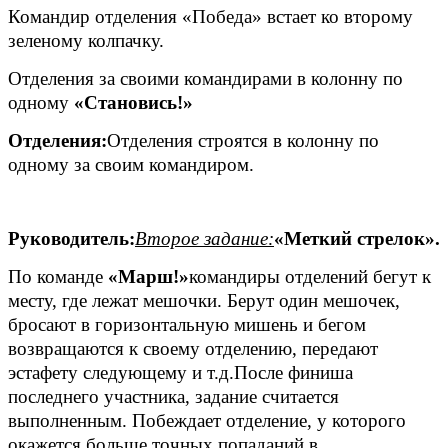
Командир отделения «Победа» встает ко второму
зеленому колпачку.
Отделения за своими командирами в колонну по
одному
«Становись!»
Отделения:
Отделения строятся в колонну по
одному за своим командиром.
Руководитель:
Второе задание:
«Меткий стрелок».
По команде
«Марш!»
командиры отделений бегут к
месту, где лежат мешочки. Берут один мешочек,
бросают в горизонтальную мишень и бегом
возвращаются к своему отделению, передают
эстафету следующему и т.д.После финиша
последнего участника, задание считается
выполненным. Побеждает отделение, у которого
окажется больше точных попаданий в