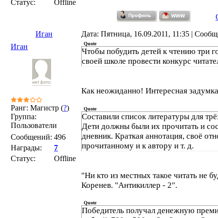
Статус:
Offline
Иган
Дата: Пятница, 16.09.2011, 11:35 | Сооб
Quote
Иган
Чтобы побудить детей к чтению три г
своей школе провести конкурс читате
Как неожиданно! Интересная задумк
Ранг: Магистр (
?
)
Quote
Составили список литературы для трё
Группа:
Пользователи
Дети должны были их прочитать и сос
дневник. Краткая аннотация, своё от
Сообщений:
496
прочитанному и к автору и т. д.
Награды:
7
Статус:
Offline
"Ни кто из местных такое читать не бу
Коренев. "Антикиллер - 2".
Quote
Победитель получал денежную премию