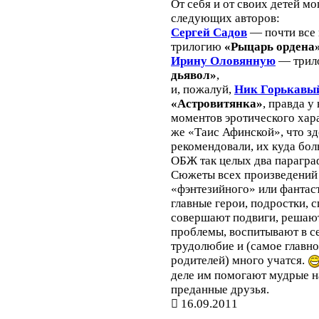
От себя и от своих детей м
следующих авторов:
Сергей Садов
— почти все 
трилогию
«Рыцарь ордена
Ирину Оловянную
— трил
дьявол»
,
и, пожалуй,
Ник Горькавы
«Астровитянка»
, правда у
моментов эротического хара
же «Таис Афинской», что зд
рекомендовали, их куда бол
ОБЖ так целых два парагра
Сюжеты всех произведений
«фэнтезийного» или фантас
главные герои, подростки, 
совершают подвиги, решаю
проблемы, воспитывают в се
трудолюбие и (самое главное
родителей) много учатся.
деле им помогают мудрые н
преданные друзья.
16.09.2011