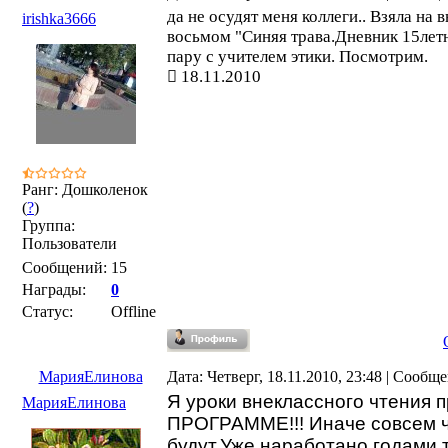
да не осудят меня коллеги.. Взяла на 
irishka3666
восьмом "Синяя трава.Дневник 15летн
пару с учителем этики. Посмотрим.
18.11.2010
Ранг: Дошколенок
(
?
)
Группа:
Пользователи
Сообщений:
15
Награды:
0
Статус:
Offline
МарияЕлинова
Дата: Четверг, 18.11.2010, 23:48 | Сообщ
Я уроки внеклассного чтения 
МарияЕлинова
ПРОГРАММЕ!!! Иначе совсем ч
будут.Уже наработано годами т