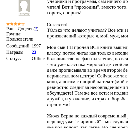
учебники и программы, сам ничего дру
читал! Вот и "проходим", вместо того
гореть, спорить!
Согласна!
Ранг: Доцент (
?
)
ТОлько что делают учителя? Все эти 
Группа:
произведений которые я, мой муж, мо
Пользователи
Сообщений:
1997
Мой сын ГП прочел ВСЕ книги вышед
Награды:
23
классу, потом читал как только выходи
Статус:
Offline
большинство не фанаты чтения, но ве
- это уже классика мировой детской 
даже прописывали во время второй б
перинатальном центре! Сейчас же так
кино, а потом с опорой на текст (мой 
ревностно следит за несовпадениями т
обсуждаете! Там же все есть: и подвиг
дружба, и уважение, и страх и борьба
страстями!
Жюля Верна не каждый современный р
перевод уже "старинный" - мы слушал
лье под водой", так легче. Но для моег