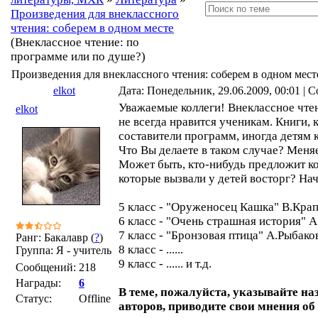
Произведения для внеклассного
чтения: соберем в одном месте
(Внеклассное чтение: по
программе или по душе?)
Произведения для внеклассного чтения: соберем в одном мест
elkot
Дата: Понедельник, 29.06.2009, 00:01 |
Уважаемые коллеги! Внеклассное чте
elkot
не всегда нравится ученикам. Книги,
составители программ, иногда детям 
Что Вы делаете в таком случае? Меня
Может быть, кто-нибудь предложит ко
которые вызвали у детей восторг? На
5 класс - "Оруженосец Кашка" В.Кра
6 класс - "Очень страшная история" 
7 класс - "Бронзовая птица" А.Рыбако
Ранг: Бакалавр (
?
)
8 класс - ......
Группа: Я - учитель
9 класс - ...... и т.д.
Сообщений:
218
Награды:
6
В теме, пожалуйста, указывайте на
Статус:
Offline
авторов, приводите свои мнения об 