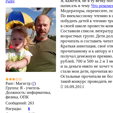
Я, кажется, не в ту ветку по
Padre
написать в тему
Что рекоме
Модераторы, перенесите, п
По внеклассному чтению в 
побудить детей к чтению тр
в своей школе провести кон
Составили список литератур
возрастных групп. Дети до
прочитать и составить чита
Краткая аннотация, своё от
прочитанному и к автору и т
получал денежную премию. 
рублей, 700 и 500 за 2 и 3 м
и за деньги никто не хочет 
стали мои дети, прочитав вс
Остальные прочитали не бо
такой конкурс проводить не 
Ранг: Магистр (
?
)
16.09.2011
Группа: Я - учитель
Должность: информатика,
физика, ОПК
Сообщений:
263
Награды:
6