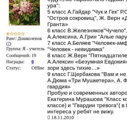
ура":
5 класс А.Гайдар "Чук и Гек" Р
"Остров сокровищ", Ж. Верн «
Гранта»
6 класс В.Железняков"Чучело"
А.Алексина, А.Грин "Алые пару
Ранг: Дошколенок
7 класс А.Беляев "Человек-амф
(
?
)
Группа: Я - учитель
"Человек - невидимка"
8 класс Ж.Верн "Пятнадцатиле
Сообщений:
19
А.Алексин «Безумная Евдокия
Награды:
0
зори здесь тихие…»
Статус:
Offline
9 класс Г.Щербакова "Вам и не 
А.Дюма «Три Мушкетера», А. 
гвардия»
Пробую и современных авторо
Екатерина Мурашова "Класс ко
классе) и "Гвардии тревога"( в
интереса у ребят не вижу.
18.11.2010