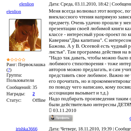
elenlion
Дата: Среда, 03.11.2010, 18:42 | Сообще
Меня всегда волновал этот вопрос, по
elenlion
внеклассного чтения напрямую зависи
предмету. Очень удачно прошли у мен
презентации своей любимой книги ка
классе - интересный урок-проект по к
Каверина"Два капитана". С интересом
Бажова. А у В. Осеевой есть чудный 
листья". Там программа действия на 
"Надо так давать, чтобы можно было 
любимого стихотворения - тоже инте
Ранг: Первоклашка
авторов можно предлагать, и сам учи
(
?
)
Группа:
представить свое любимое. Важно не 
Пользователи
его прочитать, но и прокомментироват
по поводу чего написано, кому посвя
Сообщений:
35
ассоциации вызывает и т.д.)
Награды:
2
Надо подбирать произведения таким 
Статус:
Offline
были действительно интересны ДЕТЯ
03.11.2010
irishka3666
Дата: Четверг, 18.11.2010, 19:39 | Сообщ