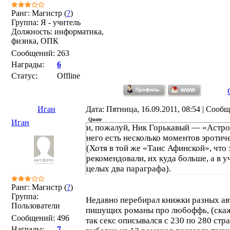
Ранг: Магистр (
?
)
Группа: Я - учитель
Должность: информатика,
физика, ОПК
Сообщений:
263
Награды:
6
Статус:
Offline
Иган
Дата: Пятница, 16.09.2011, 08:54 | Сооб
Quote
Иган
и, пожалуй, Ник Горькавый — «Астро
него есть несколько моментов эротич
(Хотя в той же «Таис Афинской», что 
рекомендовали, их куда больше, а в 
целых два параграфа).
Ранг: Магистр (
?
)
Группа:
Недавно перебирал книжки разных ав
Пользователи
пишущих романы про любоффь, (скаже
Сообщений:
496
так секс описывался с 230 по 280 стр
Награды:
7