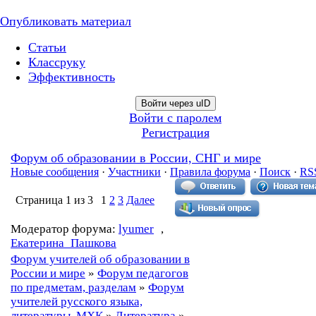
Опубликовать материал
Статьи
Классруку
Эффективность
Войти через uID
Войти с паролем
Регистрация
Форум об образовании в России, СНГ и мире
Новые сообщения
·
Участники
·
Правила форума
·
Поиск
·
RS
Страница
1
из
3
1
2
3
Далее
Модератор форума:
lyumer
,
Екатерина_Пашкова
Форум учителей об образовании в
России и мире
»
Форум педагогов
по предметам, разделам
»
Форум
учителей русского языка,
литературы, МХК
»
Литература
»