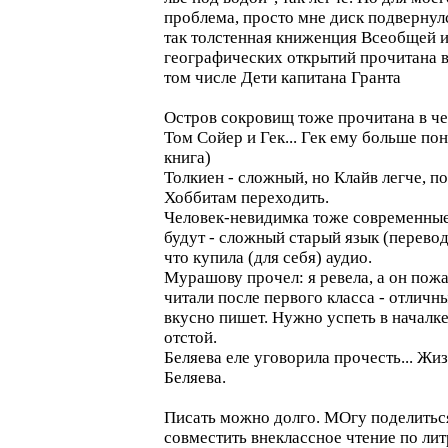
проблема, просто мне диск подвернул
так толстенная книженция Всеобщей 
географических открытий прочитана в
том числе Дети капитана Гранта
Остров сокровищ тоже прочитана в че
Том Сойер и Гек... Гек ему больше по
книга)
Толкиен - сложный, но Клайв легче, п
Хоббитам переходить.
Человек-невидимка тоже современные 
будут - сложный старый язык (перевод
что купила (для себя) аудио.
Мурашову прочел: я ревела, а он пож
читали после первого класса - отличн
вкусно пишет. Нужно успеть в началке
отстой.
Беляева еле уговорила прочесть... Жиз
Беляева.
Писать можно долго. МОгу поделитьс
совместить внеклассное чтение по лит