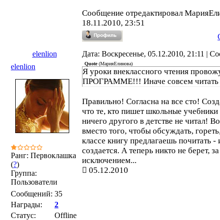
Сообщение отредактировал
МарияЕл
18.11.2010, 23:51
elenlion
Дата: Воскресенье, 05.12.2010, 21:11 | 
Quote
(
МарияЕлинова
)
elenlion
Я уроки внеклассного чтения прово
ПРОГРАММЕ!!! Иначе совсем читать 
Правильно! Согласна на все сто! Созд
что те, кто пишет школьные учебники
ничего другого в детстве не читал! В
вместо того, чтобы обсуждать, гореть
классе книгу предлагаешь почитать - 
создается. А теперь никто не берет, з
Ранг: Первоклашка
исключением...
(
?
)
05.12.2010
Группа:
Пользователи
Сообщений:
35
Награды:
2
Статус:
Offline