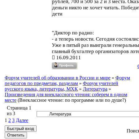
рублей, 700 и 500 за 2 и 3 места. Оказ
деньги никто не хочет читать. Побед
дети
"Диктор по радио:
- а теперь новости. Сегодня состояли
Уже в пятый раз выиграли генеральны
главный бухгалтер организаторов лоте
16.09.2011
Форум учителей об образовании в России и мире
»
Форум
педагогов по предметам, разделам
»
Форум учителей
русского языка, литературы, МХК
»
Литература
»
Произведения для внеклассного чтения: соберем в одном
месте
(Внеклассное чтение: по программе или по душе?)
Страница
1
из
3
1
2
3
Далее
Поис