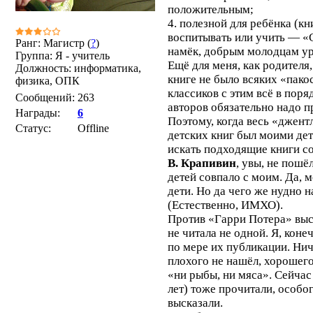
положительным;
4. полезной для ребёнка (к
воспитывать или учить — «С
Ранг: Магистр (
?
)
намёк, добрым молодцам ур
Группа: Я - учитель
Ещё для меня, как родителя,
Должность: информатика,
книге не было всяких «пакос
физика, ОПК
классиков с этим всё в поря
Сообщений:
263
авторов обязательно надо п
Награды:
6
Поэтому, когда весь «джен
Статус:
Offline
детских книг был моими дет
искать подходящие книги с
В. Крапивин
, увы, не пош
детей совпало с моим. Да, м
дети. Но да чего же нудно 
(Естественно, ИМХО).
Против «Гарри Потера» выс
не читала не одной. Я, коне
по мере их публикации. Ни
плохого не нашёл, хорошего
«ни рыбы, ни мяса». Сейчас
лет) тоже прочитали, особог
высказали.