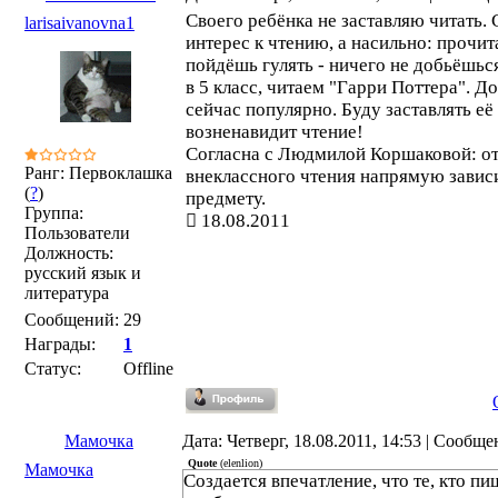
Своего ребёнка не заставляю читать.
larisaivanovna1
интерес к чтению, а насильно: прочит
пойдёшь гулять - ничего не добьёшьс
в 5 класс, читаем "Гарри Поттера". До
сейчас популярно. Буду заставлять её
возненавидит чтение!
Согласна с Людмилой Коршаковой: от
Ранг: Первоклашка
внеклассного чтения напрямую зависи
(
?
)
предмету.
Группа:
18.08.2011
Пользователи
Должность:
русский язык и
литература
Сообщений:
29
Награды:
1
Статус:
Offline
Мамочка
Дата: Четверг, 18.08.2011, 14:53 | Сообщ
Quote
(
elenlion
)
Мамочка
Создается впечатление, что те, кто п