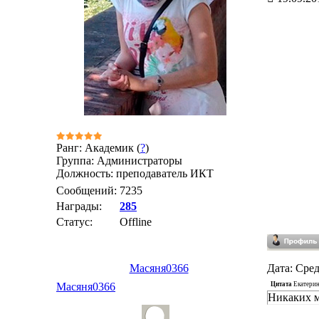
Ранг: Академик (
?
)
Группа: Администраторы
Должность: преподаватель ИКТ
Сообщений:
7235
Награды:
285
Статус:
Offline
Масяня0366
Дата: Сред
Цитата
Екатери
Масяня0366
Никаких м