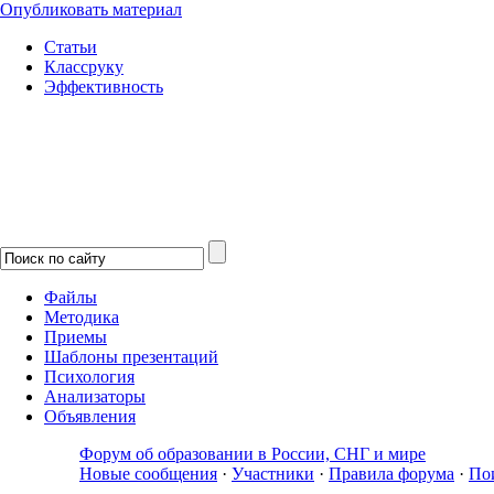
Опубликовать материал
Статьи
Классруку
Эффективность
Файлы
Методика
Приемы
Шаблоны презентаций
Психология
Анализаторы
Объявления
Форум об образовании в России, СНГ и мире
Новые сообщения
·
Участники
·
Правила форума
·
По