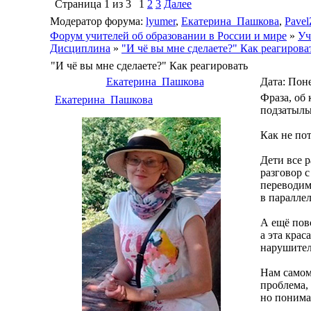
Страница
1
из
3
1
2
3
Далее
Модератор форума:
lyumer
,
Екатерина_Пашкова
,
Pavel
Форум учителей об образовании в России и мире
»
Уч
Дисциплина
»
"И чё вы мне сделаете?" Как реагирова
"И чё вы мне сделаете?" Как реагировать
Екатерина_Пашкова
Дата: Поне
Фраза, об 
Екатерина_Пашкова
подзатыль
Как не по
Дети все р
разговор 
переводим.
в параллел
А ещё повс
а эта крас
нарушите
Нам самом 
проблема,
но понима