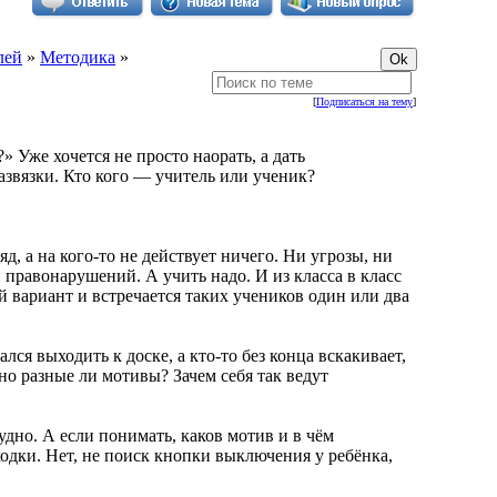
лей
»
Методика
»
[
Подписаться на тему
]
» Уже хочется не просто наорать, а дать
азвязки. Кто кого — учитель или ученик?
яд, а на кого-то не действует ничего. Ни угрозы, ни
правонарушений. А учить надо. И из класса в класс
й вариант и встречается таких учеников один или два
лся выходить к доске, а кто-то без конца вскакивает,
 но разные ли мотивы? Зачем себя так ведут
удно. А если понимать, каков мотив и в чём
одки. Нет, не поиск кнопки выключения у ребёнка,