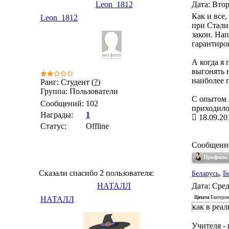
Leon_1812
Дата: Втор
Как и все,
Leon_1812
при Стали
закон. Нап
гарантиро
А когда я
выгонять н
наиболее 
Ранг: Студент (
?
)
Группа: Пользователи
С опытом я
Сообщений:
102
приходило
Награды:
1
18.09.20
Статус:
Offline
Сообщени
Сказали спасибо 2 пользователя:
,
Беларусь
Б
НАТАЛЛ
Дата: Сред
Цитата
Екатери
НАТАЛЛ
как в реал
Учителя -