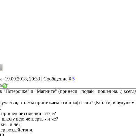
а, 19.09.2018, 20:33 | Сообщение #
5
Л
(
)
 "Пятерочке" и "Магните" (принеси - подай - пошел на...) всегд
лучается, что мы принижаем эти профессии? (Кстати, в будущем 
.
 пришел без сменки - и че?
 школу всю четверть - и че?
ки - и че?
ер воздействия.
18