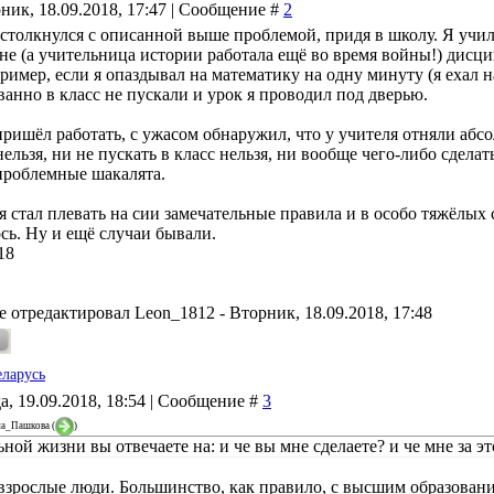
ник, 18.09.2018, 17:47 | Сообщение #
2
 столкнулся с описанной выше проблемой, придя в школу. Я учил
не (а учительница истории работала ещё во время войны!) дисци
ример, если я опаздывал на математику на одну минуту (я ехал н
ванно в класс не пускали и урок я проводил под дверью.
 пришёл работать, с ужасом обнаружил, что у учителя отняли абс
ельзя, ни не пускать в класс нельзя, ни вообще чего-либо сдела
проблемные шакалята.
 стал плевать на сии замечательные правила и в особо тяжёлых с
сь. Ну и ещё случаи бывали.
18
е отредактировал
Leon_1812
-
Вторник, 18.09.2018, 17:48
еларусь
а, 19.09.2018, 18:54 | Сообщение #
3
на_Пашкова
(
)
ьной жизни вы отвечаете на: и че вы мне сделаете? и че мне за эт
 взрослые люди. Большинство, как правило, с высшим образовани