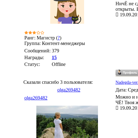
НичЁ не сд
открыты. Е
19.09.20
Ранг: Магистр (
?
)
Группа: Контент-менеджеры
Сообщений:
379
Награды:
15
Статус:
Offline
Сказали спасибо 3 пользователя:
Nadegda-ver
olga269482
Дата: Сред
Можно и н
olga269482
ЧЁ! Твоя ж
19.09.20