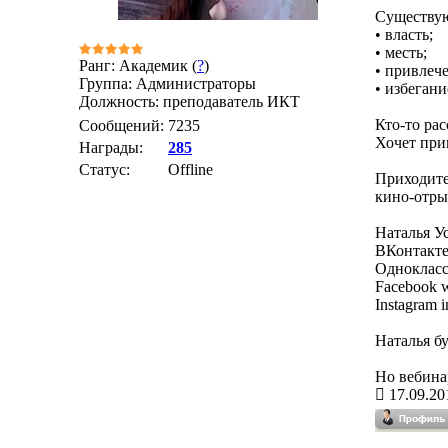
Существую
• власть;
• месть;
Ранг: Академик (
?
)
• привлеч
Группа: Администраторы
• избегани
Должность: преподаватель ИКТ
Кто-то рас
Сообщений:
7235
Хочет при
Награды:
285
Статус:
Offline
Приходите 
кино-отры
Наталья У
ВКонтакте
Одноклассн
Facebook 
Instagram 
Наталья б
Но вебинар
17.09.20