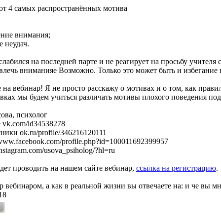
т 4 самых распространённых мотива
ение внимания;
е неудач.
слабился на последней парте и не реагирует на просьбу учителя 
влечь вниманияе Возможно. Только это может быть и избегание н
на вебинар! Я не просто расскажу о мотивах и о том, как правил
вках мы будем учиться различать мотивы плохого поведения под
сова, психолог
 vk.com/id34538278
ики ok.ru/profile/346216120111
www.facebook.com/profile.php?id=100011692399957
instagram.com/usova_psiholog/?hl=ru
удет проводить на нашем сайте вебинар,
ссылка на регистрацию
.
 вебинаром, а как в реальной жизни вы отвечаете на: и че вы мне 
18