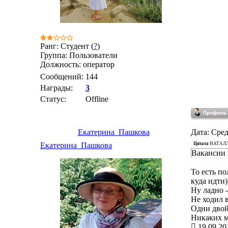
Ранг: Студент (
?
)
Группа: Пользователи
Должность: оператор
Сообщений:
144
Награды:
3
Статус:
Offline
Екатерина_Пашкова
Дата: Сред
Цитата
НАТАЛ
Екатерина_Пашкова
Вакансии в
То есть по
куда идти)
Ну ладно -
Не ходил в
Одни двой
Никаких м
19.09.20