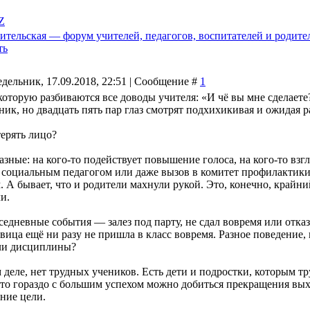
Z
ительская — форум учителей, педагогов, воспитателей и родите
ть
дельник, 17.09.2018, 22:51 | Сообщение #
1
которую разбиваются все доводы учителя: «И чё вы мне сделаете?
ник, но двадцать пять пар глаз смотрят подхихикивая и ожидая р
терять лицо?
азные: на кого-то подействует повышение голоса, на кого-то взгл
с социальным педагогом или даже вызов в комитет профилактики 
 А бывает, что и родители махнули рукой. Это, конечно, крайни
и.
едневные события — залез под парту, не сдал вовремя или отказа
авица ещё ни разу не пришла в класс вовремя. Разное поведение,
ли дисциплины?
деле, нет трудных учеников. Есть дети и подростки, которым тр
 то гораздо с большим успехом можно добиться прекращения вых
ние цели.