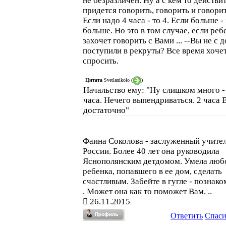
не безразличен. Ну а с кем то действи
придется говорить, говорить и говорит
Если надо 4 часа - то 4. Если больше -
больше. Но это в том случае, если реб
захочет говорить с Вами ... --Вы не с 
поступили в рекруты? Все время хоче
спросить.
Цитата
Svetlanikolo
(
)
Начальство ему: "Ну слишком много -
часа. Нечего выпендриваться. 2 часа 
достаточно"
Фаина Соколова - заслуженный учите
России. Более 40 лет она руководила
Яснополянским детдомом. Умела люб
ребенка, попавшего в ее дом, сделать
счастливым. Забейте в гугле - познако
. Может она как то поможет Вам. ..
26.11.2015
Ответить
Спас