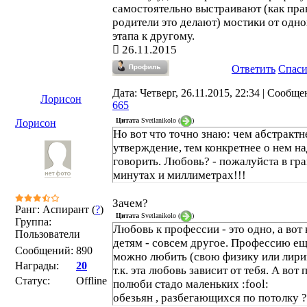
самостоятельно выстраивают (как пра
родители это делают) мостики от одно
этапа к другому.
26.11.2015
Ответить
Спас
Дата: Четверг, 26.11.2015, 22:34 | Сообще
Лорисон
665
Цитата
Svetlanikolo
(
)
Лорисон
Но вот что точно знаю: чем абстрактн
утверждение, тем конкретнее о нем н
говорить. Любовь? - пожалуйста в гр
минутах и миллиметрах!!!
Зачем?
Ранг: Аспирант (
?
)
Цитата
Svetlanikolo
(
)
Группа:
Любовь к профессии - это одно, а вот 
Пользователи
детям - совсем другое. Профессию е
Сообщений:
890
можно любить (свою физику или лири
Награды:
20
т.к. эта любовь зависит от тебя. А вот 
Статус:
Offline
полюби стадо маленьких :fool:
обезьян , разбегающихся по потолку ?