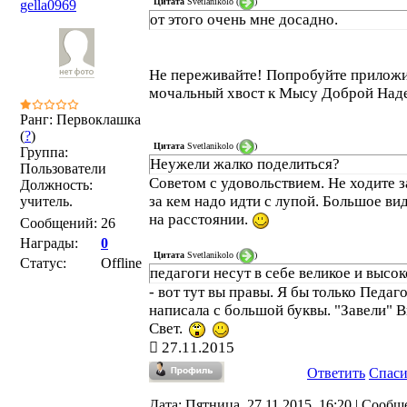
Цитата
Svetlanikolo
(
)
gella0969
от этого очень мне досадно.
Не переживайте! Попробуйте прилож
мочальный хвост к Мысу Доброй Над
Ранг: Первоклашка
(
?
)
Цитата
Svetlanikolo
(
)
Группа:
Неужели жалко поделиться?
Пользователи
Советом с удовольствием. Не ходите з
Должность:
за кем надо идти с лупой. Большое ви
учитель.
на расстоянии.
Сообщений:
26
Награды:
0
Цитата
Svetlanikolo
(
)
Статус:
Offline
педагоги несут в себе великое и высок
- вот тут вы правы. Я бы только Педаг
написала с большой буквы. "Завели" В
Свет.
27.11.2015
Ответить
Спас
Дата: Пятница, 27.11.2015, 16:20 | Сообщ