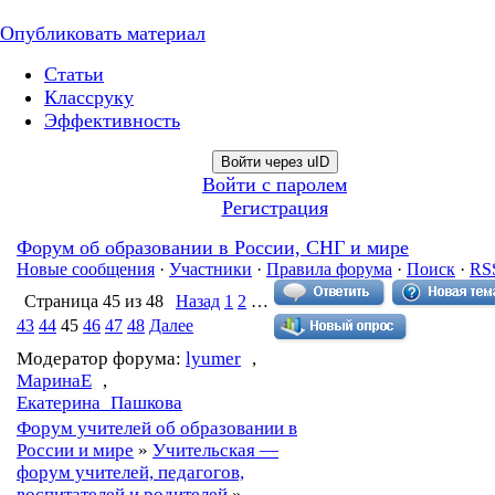
Опубликовать материал
Статьи
Классруку
Эффективность
Войти через uID
Войти с паролем
Регистрация
Форум об образовании в России, СНГ и мире
Новые сообщения
·
Участники
·
Правила форума
·
Поиск
·
RS
Страница
45
из
48
Назад
1
2
…
43
44
45
46
47
48
Далее
Модератор форума:
lyumer
,
МаринаЕ
,
Екатерина_Пашкова
Форум учителей об образовании в
России и мире
»
Учительская —
форум учителей, педагогов,
воспитателей и родителей
»