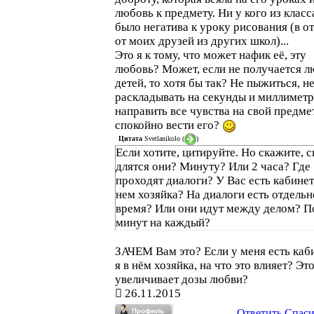
любовь к предмету. Ни у кого из класс
было негатива к уроку рисования (в о
от моих друзей из других школ)...
Это я к тому, что может нафик её, эту
любовь? Может, если не получается л
детей, то хотя бы так? Не пыжиться, н
раскладывать на секунды и миллиметр
направить все чувства на свой предме
спокойно вести его?
Цитата
Svetlanikolo
(
)
Если хотите, цитируйте. Но скажите, с
длятся они? Минуту? Или 2 часа? Где
проходят диалоги? У Вас есть кабинет
нем хозяйка? На диалоги есть отдельн
время? Или они идут между делом? П
минут на каждый?
ЗАЧЕМ Вам это? Если у меня есть каб
я в нём хозяйка, на что это влияет? Эт
увеличивает дозы любви?
26.11.2015
Ответить
Спас