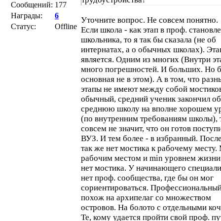
Сообщений:
177
Награды:
6
Уточните вопрос. Не совсем понятно.
Статус:
Offline
Если школа - как этап в проф. становл
школьника, то я так бы сказала (не об
интернатах, а о обычных школах). Эта
является. Одним из многих (Внутри эт
много погрешностей. И больших. Но 
основная не в этом). А в том, что разн
этапы не имеют между собой мостиков
обычный, средний ученик закончил 
среднюю школу на вполне хорошем у
(по внутренним требованиям школы), 
совсем не значит, что он готов поступ
ВУЗ. И тем более - в избранный. Посл
так же нет мостика к рабочему месту
рабочим местом и min уровнем жизни
нет мостика. У начинающего специали
нет проф. сообщества, где бы он мог
сориентироваться. Профессиональный
похож на архипелаг со множеством
островов. На болото с отдельными ко
Те, кому удается пройти свой проф. пу