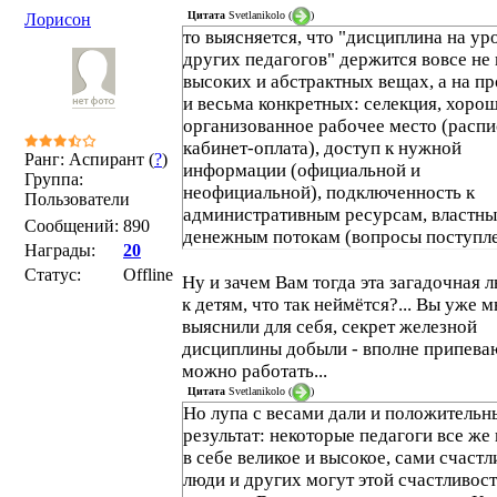
Цитата
Svetlanikolo
(
)
Лорисон
то выясняется, что "дисциплина на ур
других педагогов" держится вовсе не 
высоких и абстрактных вещах, а на п
и весьма конкретных: селекция, хоро
организованное рабочее место (распи
кабинет-оплата), доступ к нужной
Ранг: Аспирант (
?
)
информации (официальной и
Группа:
неофициальной), подключенность к
Пользователи
административным ресурсам, властны
Сообщений:
890
денежным потокам (вопросы поступле
Награды:
20
олимпиады и запланированные места 
Статус:
Offline
них), связи во властной вертикали и пр
Ну и зачем Вам тогда эта загадочная 
к детям, что так неймётся?... Вы уже 
выяснили для себя, секрет железной
дисциплины добыли - вполне припева
можно работать...
Цитата
Svetlanikolo
(
)
Но лупа с весами дали и положительн
результат: некоторые педагоги все же
в себе великое и высокое, сами счаст
люди и других могут этой счастливос