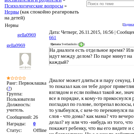
Психологические вопросы
»
Нервы
(как спокойно реагировать
на детей)
Нервы
[
Подписа
Дата: Четверг, 26.11.2015, 16:56 | Сообще
gella0969
661
Цитата
Svetlanikolo
(
)
gella0969
На диалоги есть отдельное время? Ил
идут между делом? По паре минут на
каждый?
Диалог может длиться и пару секунд.
Ранг: Первоклашка
то показал как он тебе дорог приветл
(
?
)
взглядом и если поймал такой же, знач
Группа:
все в порядке, к кому-то прикоснулся 
Пользователи
погладил по голове, потрепал волосы,
Должность:
учитель.
то улыбнулся, с кем-то перекинулся п
слов - что дома? как мама? что вечер
Сообщений:
26
делал? ну или что -нибудь из того, что
Награды:
0
покажет ребенку, что вы его видите и 
Статус:
Offline