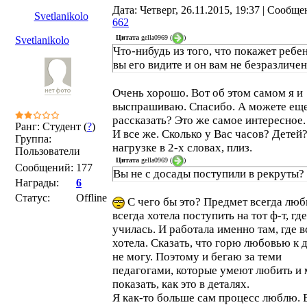
Дата: Четверг, 26.11.2015, 19:37 | Сообще
Svetlanikolo
662
Цитата
gella0969
(
)
Svetlanikolo
Что-нибудь из того, что покажет ребен
вы его видите и он вам не безразличен
Очень хорошо. Вот об этом самом я и
выспрашиваю. Спасибо. А можете ещ
рассказать? Это же самое интересное.
Ранг: Студент (
?
)
И все же. Сколько у Вас часов? Детей
Группа:
нагрузке в 2-х словах, плиз.
Пользователи
Цитата
gella0969
(
)
Сообщений:
177
Вы не с досады поступили в рекруты?
Награды:
6
Статус:
Offline
С чего бы это? Предмет всегда люб
всегда хотела поступить на тот ф-т, где
училась. И работала именно там, где в
хотела. Сказать, что горю любовью к 
не могу. Поэтому и бегаю за теми
педагогами, которые умеют любить и 
показать, как это в деталях.
Я как-то больше сам процесс люблю. 