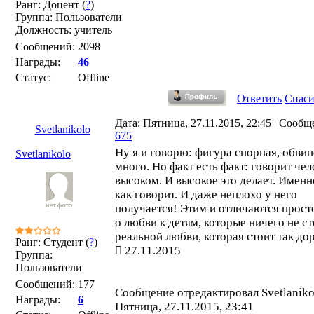
Ранг: Доцент (
?
)
Группа: Пользователи
Должность: учитель
Сообщений:
2098
Награды:
46
Статус:
Offline
Ответить
Спас
Дата: Пятница, 27.11.2015, 22:45 | Сообщ
Svetlanikolo
675
Ну я и говорю: фигура спорная, обви
Svetlanikolo
много. Но факт есть факт: говорит чел
высоком. И высокое это делает. Именно
как говорит. И даже неплохо у него
получается! Этим и отличаются прост
о любви к детям, которые ничего не ст
реальной любви, которая стоит так до
Ранг: Студент (
?
)
27.11.2015
Группа:
Пользователи
Сообщений:
177
Сообщение отредактировал
Svetlaniko
Награды:
6
Пятница, 27.11.2015, 23:41