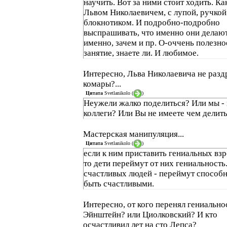
научить. Вот за ними стоит ходить. Ка
Львом Николаевичем, с лупой, ручкой
блокнотиком. И подробно-подробно
выспрашивать, что именно они делают
именно, зачем и пр. О-оччень полезно
занятие, знаете ли. И любимое.
Интересно, Льва Николаевича не раз
комары?...
Цитата
Svetlanikolo
(
)
Неужели жалко поделиться? Или мы - 
коллеги? Или Вы не имеете чем делит
Мастерская манипуляция...
Цитата
Svetlanikolo
(
)
если к ним приставить гениальных вз
то дети переймут от них гениальность
счастливых людей - переймут способ
быть счастливыми.
Интересно, от кого перенял гениально
Эйнштейн? или Циолковский? И кто
осчастливил лет на сто Лепса?