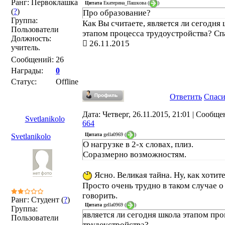
Ранг: Первоклашка
Цитата
Екатерина_Пашкова
(
)
(
?
)
Про образование?
Группа:
Как Вы считаете, является ли сегодня
Пользователи
этапом процесса трудоустройства? Сп
Должность:
26.11.2015
учитель.
Сообщений:
26
Награды:
0
Статус:
Offline
Ответить
Спас
Дата: Четверг, 26.11.2015, 21:01 | Сообще
Svetlanikolo
664
Цитата
gella0969
(
)
Svetlanikolo
О нагрузке в 2-х словах, плиз.
Соразмерно возможностям.
Ясно. Великая тайна. Ну, как хотите
Просто очень трудно в таком случае 
говорить.
Ранг: Студент (
?
)
Цитата
gella0969
(
)
Группа:
является ли сегодня школа этапом про
Пользователи
трудоустройства?