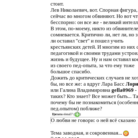
стоит.
Лев Николаевич, вот. Спорная фигура,
сейчас во многом обвиняют. Но вот ч
бесспорно: он все же - великий интелл
В этом, по-моему, никто из обвинител
сомневается. Критично ли, нет ли, но 
ли оставил "свет" и пошел учить
крестьянских детей. И многим из них 
педагогикой и своими трудами устрои
жизнь и будущее. Ну и нам оставил ко
из своего пед-опыта, за что ему тоже
большое спасибо.
Дожить до критических случаев не хо
бы, но все же: а вдруг Лара Басс
Лори
или Галина Владимировна
gella0969
-
таких? Кто знает? Все может быть... Т
почему бы не познакомиться (особенн
пед.опытом) поближе?
Цитата
elena57
(
)
О любви не говори: о ней всё сказано
Тема заводная, и сокровенная...