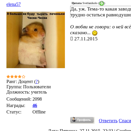
Цитата
Svetlanikolo
(
)
elena57
Да, уж. Тема-то какая заводн
трудно остаться равнодуш
О любви не говори: о ней вс
сказано...
27.11.2015
Ранг: Доцент (
?
)
Группа: Пользователи
Должность: учитель
Сообщений:
2098
Награды:
46
Статус:
Offline
Ответить
Спас
Дата: Пятница, 27.11.2015, 22:33 | Сообщ