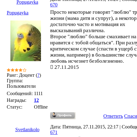
Popugayka
670
Просто некоторые говорят "люблю" т
Popugayka
жизни (мама дитя и супруг), а некото
достаточно часто и мотивация их
высказываний различна.
Второе "люблю" больше смахивает на
нравится с тобой общаться". При разл
критическом случае (спасти в ущерб 
жизни, например) в большинстве случ
любовь исчезнет безболезненно.
27.11.2015
Ранг: Доцент (
?
)
Группа:
Пользователи
Сообщений:
1111
Награды:
12
Статус:
Offline
Ответить
Спас
Дата: Пятница, 27.11.2015, 22:17 | Сообщ
Svetlanikolo
671