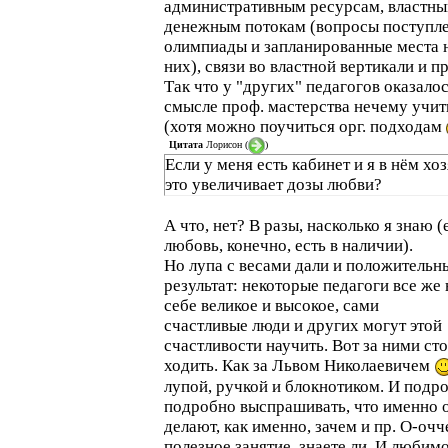
административным ресурсам, властны
денежным потокам (вопросы поступле
олимпиады и запланированные места 
них), связи во властной вертикали и пр
Так что у "других" педагогов оказалос
смысле проф. мастерства нечему учит
(хотя можно поучиться орг. подходам
Цитата
Лорисон
(
)
Если у меня есть кабинет и я в нём хоз
это увеличивает дозы любви?
А что, нет? В разы, насколько я знаю (
любовь, конечно, есть в наличии).
Но лупа с весами дали и положительн
результат: некоторые педагоги все же 
себе великое и высокое, сами
счастливые люди и других могут этой
счастливости научить. Вот за ними ст
ходить. Как за Львом Николаевичем
лупой, ручкой и блокнотиком. И подр
подробно выспрашивать, что именно 
делают, как именно, зачем и пр. О-очч
полезное занятие, знаете ли. И любимо