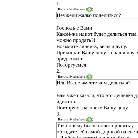
1.
Цитата
Svetlanikolo
(
)
Неужели жалко поделиться?
Господь с Вами!
Какой-же идиот будет делиться тем,
можно продать?!
Возьмите линейку, весы и лупу.
Прикиньте Вашу цену за наши ноу-
предложите.
Поторгуемся.
2.
Цитата
Svetlanikolo
(
)
Или Вы не имеете чем делиться?
Вам уже сказали, что это дешевка д
идиотов.
Повторяю: назовите Вашу цену.
3.
Цитата
Svetlanikolo
(
)
Так почему бы не повыспросить у
обладателей самой дорогой на свет
- Любви (к детям), почему бы не