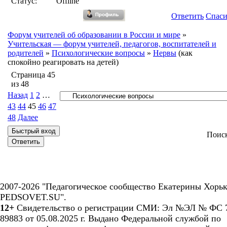
Статус:
Offline
Ответить
Спас
Форум учителей об образовании в России и мире
»
Учительская — форум учителей, педагогов, воспитателей и
родителей
»
Психологические вопросы
»
Нервы
(как
спокойно реагировать на детей)
Страница
45
из
48
Назад
1
2
…
43
44
45
46
47
48
Далее
Поис
2007-2026 "Педагогическое сообщество Екатерины Хорьк
PEDSOVET.SU".
12+
Свидетельство о регистрации СМИ: Эл №ЭЛ № ФС 7
89883 от 05.08.2025 г. Выдано Федеральной службой по