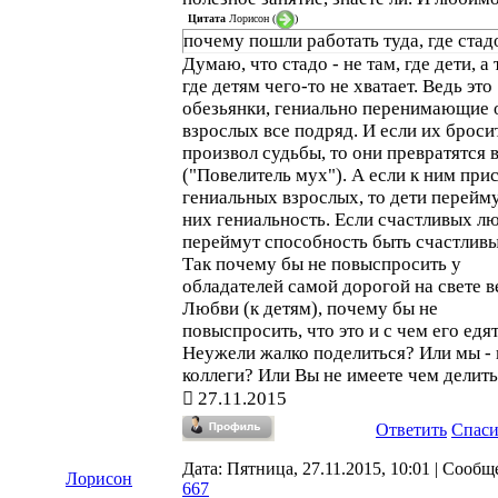
Цитата
Лорисон
(
)
почему пошли работать туда, где стад
Думаю, что стадо - не там, где дети, а 
где детям чего-то не хватает. Ведь это
обезьянки, гениально перенимающие 
взрослых все подряд. И если их броси
произвол судьбы, то они превратятся в
("Повелитель мух"). А если к ним при
гениальных взрослых, то дети перейму
них гениальность. Если счастливых лю
переймут способность быть счастлив
Так почему бы не повыспросить у
обладателей самой дорогой на свете в
Любви (к детям), почему бы не
повыспросить, что это и с чем его едят.
Неужели жалко поделиться? Или мы - 
коллеги? Или Вы не имеете чем делит
27.11.2015
Ответить
Спас
Дата: Пятница, 27.11.2015, 10:01 | Сообщ
Лорисон
667