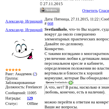
27.11.2015
Ответить
Спас
Дата: Пятница, 27.11.2015, 11:22 | Со
Александр_Игрицкий
#
668
Svetlanikolo
, что-то Вы ходите, суд
Александр_Игрицкий
вокруг да около совершенно
элементарных практических вопрос
Давайте по-деловому.
Конкретно.
С такими взглядами о многократно
увеличении любви к детишкам лишь
персональном кресле и кабинете,
определенном положении во власт
вертикали и близости к хорошей
Ранг: Академик (
?
)
кормушке, которые Вы обнародова
Группа:
Заблокированные
Цитата
Svetlanikolo
(
)
Должность: Freelancer
А что, нет? В разы, насколько я зна
любовь, конечно, есть в наличии).
Сообщений:
11095
Награды:
129
можно перейти к ответам на конкре
Статус:
Offline
Ваши же вопросы.