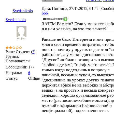
Дата: Пятница, 27.11.2015, 01:52 | Сообщ
Svetlanikolo
666
Цитата
Лорисон
(
)
Svetlanikolo
ЗАЧЕМ Вам это? Если у меня есть каб
я в нём хозяйка, на что это влияет?
Раньше не было Интернета и мне при
много сил и времени потратить, что б
понять, почему у других педагогов "с
Ранг: Студент (
?
)
работают", а у меня - дисциплины нет.
Группа:
"Другие" любили поговорить о высок
Пользователи
"любви к детям", "проф. мастерстве". 
Сообщений:
177
только когда подходишь к вопросу с
Награды:
6
линейкой, весами и лупой, то выясняет
Статус:
Offline
"дисциплина на уроках других педаго
держится вовсе не на высоких и абст
вещах, а на простых и весьма конкрет
селекция, хорошо организованное ра
место (расписание-кабинет-оплата), д
нужной информации (официальной и
неофициальной), подключенность к