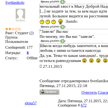
Цитата
gella0969
(
)
Svetlanikolo
мочальный хвост к Мысу Доброй Наде
[...] не ходите за тем, за кем надо идти
лупой. Большое видится на расстояни
:hands:
Цитата
gella0969
(
)
"Завели" Вы нас
Ранг: Студент (
?
)
По-моему, это Вы нас "завели".
Группа:
Цитата
gella0969
(
)
Пользователи
Школа когда-нибудь закончится, а ва
Сообщений:
177
любовь с ними останется навсегда
Награды:
6
Да, уж. Тема-то какая заводная!.. труд
Статус:
Offline
остаться равнодушным
27.11.2015
Сообщение отредактировал
Svetlaniko
Пятница, 27.11.2015, 22:18
Ответить
Спас
Дата: Пятница, 27.11.2015, 22:
elena57
Сообщение #
672