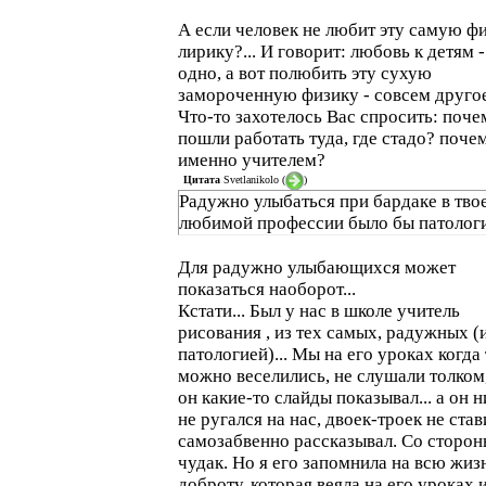
А если человек не любит эту самую ф
лирику?... И говорит: любовь к детям -
одно, а вот полюбить эту сухую
замороченную физику - совсем другое
Что-то захотелось Вас спросить: поче
пошли работать туда, где стадо? поче
именно учителем?
Цитата
Svetlanikolo
(
)
Радужно улыбаться при бардаке в тво
любимой профессии было бы патолог
Для радужно улыбающихся может
показаться наоборот...
Кстати... Был у нас в школе учитель
рисования , из тех самых, радужных (
патологией)... Мы на его уроках когда
можно веселились, не слушали толком,
он какие-то слайды показывал... а он 
не ругался на нас, двоек-троек не став
самозабвенно рассказывал. Со сторон
чудак. Но я его запомнила на всю жизн
доброту, которая веяла на его уроках и