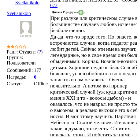
Svetlanikolo
673
Цитата
Popugayka
(
)
Svetlanikolo
При разлуке или критическом случае 
большинстве случаев любовь исчезне
безболезненно.
Да-да, что-то вроде того. Но, знаете, 
встречаются случаи, когда педагог ре
любит детей. Сейчас эти имена звучат,
Ранг: Студент (
?
)
легендарные, но в свое время они был
Группа:
обыденными: Корчак. Возился-возился
Пользователи
детьми. Хороший педагог был. Спаси
Сообщений:
177
большое, успел обобщить свою педаго
Награды:
6
записать и нам оставить... Очень
Статус:
Offline
пользительно. А потом вот припер
критический случай (уж куда критичне
меня в XXI и то - волосы дыбом) - и
оказалось, что не наврал, не просто т
о высоком, а реально высокое это в се
носил. И мог этому научить. Царствия
Небесного. Святой человек. И в наши 
такие, я думаю, тоже есть. Стоит их
поискать, стоит. И побегать за ними - 