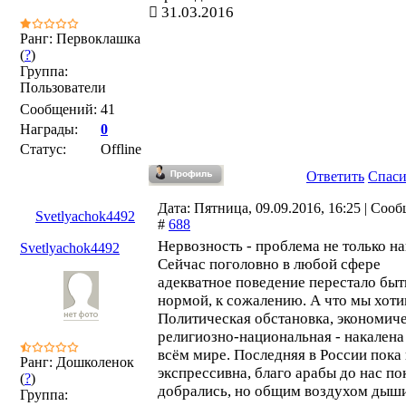
31.03.2016
Ранг: Первоклашка
(
?
)
Группа:
Пользователи
Сообщений:
41
Награды:
0
Статус:
Offline
Ответить
Спас
Дата: Пятница, 09.09.2016, 16:25 | Соо
Svetlyachok4492
#
688
Нервозность - проблема не только н
Svetlyachok4492
Сейчас поголовно в любой сфере
адекватное поведение перестало быт
нормой, к сожалению. А что мы хот
Политическая обстановка, экономиче
религиозно-национальная - накалена
всём мире. Последняя в России пока 
Ранг: Дошколенок
экспрессивна, благо арабы до нас по
(
?
)
добрались, но общим воздухом дыши
Группа: