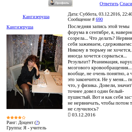
Ответить
Спас
Дата: Суббота, 03.12.2016, 22:40
Кангизеруша
Сообщение #
690
Последняя запись этой темы
Кангизеруша
форума в сентябре, я, наверн
созрела... Что делать? Нервн
себя зажимаем, сдерживаемс
Никому в тюрьму не хочется,
иногда хочется сорваться...
Результат? Реанимация, нар
мозгового кровообращения...
вообще, не очень понятно, а 
это закончится. Не у меня... п
что, у физика. Довели, значи
точнее довел один белый-
пушистый. Вот и как себя зас
не нервничать, чтобы потом 
не случилось?
03.12.2016
Ранг: Доцент (
?
)
Группа: Я - учитель