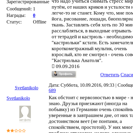
что надо учиться снимать стресс ми
Зарегистрированные
путём, от наших криков и усталости
Сообщений:
1
легче-то не станет. Кому что, мне по
Награды:
0
йога, рисование, лошади, биополярн
Статус:
Offline
ткань. Заставлять себя хоть по 30 ми
расслабляться, в выходные отрывать
от тетрадей и кастрюль - необходимо
"кастрюльки" кстати. Есть замечате
короткометражный мультик, очень
взрослый, кто не смотрел - очень сов
"Кастрюлька Анатоля".
09.09.2016
Ответить
Спас
Дата: Суббота, 10.09.2016, 09:33 | Сообщ
Svetlanikolo
689
Как обстоит с нервозностью в мире - 
Svetlanikolo
знаю. Друзья приезжают (иногда на
побывку) из Германии очень спокойны
уверенные в завтрашнем дне, от них т
достоинством веет (не понтами, а
спокойствием, простотой). У них мно