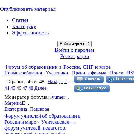
Опубликовать материал
Статьи
Классруку
Эффективность
Войти через uID
Войти с паролем
Регистрация
Форум об образовании в России, СНГ и мире
Новые сообщения
·
Участники
·
Правила форума
·
Поиск
·
RS
Страница
46
из
48
Назад
1
2
…
44
45
46
47
48
Далее
Модератор форума:
lyumer
,
МаринаЕ
,
Екатерина_Пашкова
Форум учителей об образовании в
России и мире
»
Учительская —
форум учителей, педагогов,
воспитателей и родителей
»