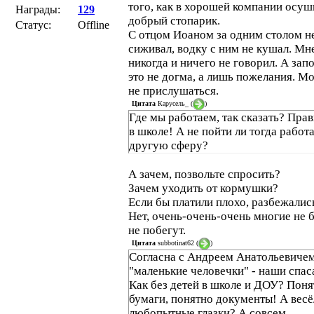
того, как в хорошей компании осуш
Награды:
129
добрый стопарик.
Статус:
Offline
С отцом Иоаном за одним столом н
сиживал, водку с ним не кушал. Мн
никогда и ничего не говорил. А запо
это не догма, а лишь пожелания. М
не прислушаться.
Цитата
Карусель_
(
)
Где мы работаем, так сказать? Прав
в школе! А не пойти ли тогда работа
другую сферу?
А зачем, позвольте спросить?
Зачем уходить от кормушки?
Если бы платили плохо, разбежалис
Нет, очень-очень-очень многие не б
не побегут.
Цитата
subbotinat62
(
)
Согласна с Андреем Анатольевичем
"маленькие человечки" - наши спас
Как без детей в школе и ДОУ? Поня
бумаги, понятно документы! А вес
любопытные глазки? А совсем