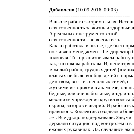
Добавлено
(10.09.2016, 09:03)
---------------------------------------------
В школе работа экстремальная. Несеш
ответственность за жизнь и здоровье д
А реальных инструментов этой
ответственности - не всегда есть.
Как-то работала в школе, где был нор
поставлен менеджмент. Т.е. директор 
толковая. Т.е. организовывала работу
так, что школа работала. И, несмотря 
тяжелый район, трудных детей (в мои
классах не было вообще детей с нор
детством, все - из неполных семей, с
жуткими историями в анамнезе, очень
бедные, или очень больные, и т.д. и т.п
механизм учреждения крутил колеса б
скрипа, зазоров и аварий. И работать 
нравилось. Коллектив создавался боле
лет. Все др.др. поддерживали. Завучи
держали ситуацию под контролем и в
ежовых рукавицах. Да, случались экс