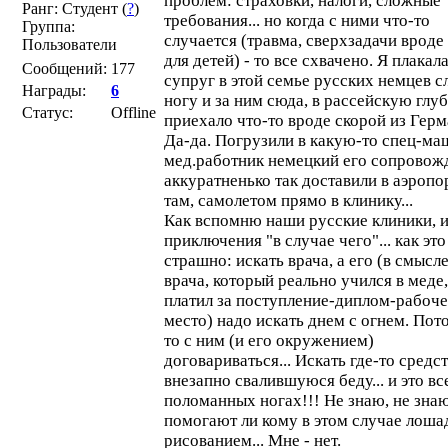
проблем: страховки, налоги, сложные
Ранг: Студент (
?
)
требования... но когда с ними что-то
Группа:
случается (травма, сверхзадачи вроде
Пользователи
для детей) - то все схвачено. Я плакала
Сообщений:
177
супруг в этой семье русских немцев с
Награды:
6
ногу и за ним сюда, в рассейскую глу
Статус:
Offline
приехало что-то вроде скорой из Герм
Да-да. Погрузили в какую-то спец-ма
мед.работник немецкий его сопровож
аккуратненько так доставили в аэропор
там, самолетом прямо в клинику...
Как вспомню наши русские клиники, 
приключения "в случае чего"... как это
страшно: искать врача, а его (в смысле
врача, который реально учился в меде,
платил за поступление-диплом-рабоче
место) надо искать днем с огнем. Пот
то с ним (и его окружением)
договариваться... Искать где-то средст
внезапно свалившуюся беду... и это все
поломанных ногах!!! Не знаю, не знаю.
помогают ли кому в этом случае лоша
рисованием... Мне - нет.