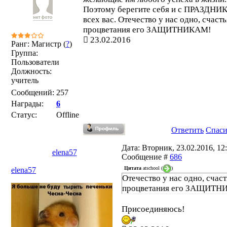
Поэтому берегите себя и с ПРАЗДН
всех вас. Отечество у нас одно, счасть
процветания его ЗАЩИТНИКАМ!
23.02.2016
Ранг: Магистр (
?
)
Группа:
Пользователи
Должность:
учитель
Сообщений:
257
Награды:
6
Статус:
Offline
Ответить
Спас
Дата: Вторник, 23.02.2016, 12:
elena57
Сообщение #
686
Цитата
atschool
(
)
elena57
Отечество у нас одно, счаст
процветания его ЗАЩИТН
Присоединяюсь!