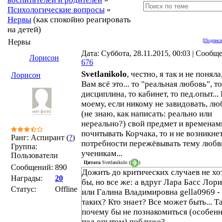
Психологические вопросы
»
Нервы
(как спокойно реагировать
на детей)
Нервы
[
Подписа
Дата: Суббота, 28.11.2015, 00:03 | Сообщ
Лорисон
676
Svetlanikolo
, честно, я так и не поняла
Лорисон
Вам всё это... то "реальная любовь", то
дисциплина, то кабинет, то пед.опыт...
моему, если никому не завидовать, лю
(не знаю, как написать: реально или
нереально?) свой предмет и временам
почитывать Корчака, то и не возникне
Ранг: Аспирант (
?
)
потребности пережёвывать тему любв
Группа:
ученикам...
Пользователи
Цитата
Svetlanikolo
(
)
Сообщений:
890
Дожить до критических случаев не хо
Награды:
20
бы, но все же: а вдруг Лара Басс Лор
Статус:
Offline
или Галина Владимировна gella0969 -
таких? Кто знает? Все может быть... Т
почему бы не познакомиться (особенн
пед.опытом) поближе?