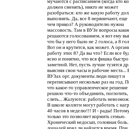
мучаются с расписанием (когда кто ко
должен сменять), никто не может
разобраться: кто же какую работу до
выполнять. Да, все 8 нервничают, еще 
чем прикол? А руководителю нужна
массовость. Там в ВУЗе вопросы каки
решаются голосованием, и вот ему вы
что бы у него было не 2 голоса, а 8 го
Вот он и крутится, как может. А орган
работу этих 8? Да вы что? Если все бу
ясно и понятно, что вся фишка быстро
заметной. Нет, пусть лучше тузятся др.
выясняя свои часы и рабочие места... 
ВУЗах орг. документы люди пишут и
переписывают несколько раз на год. 
что какое-то управленческое решение
решило что-то объединить, поглотить,
слить... Жалуются: работать невозмож
В школе коллеги могут работать с наг
40 часов в неделю!!! И - рады! Потом
только это позволяет кормить семью.
Хронический недосып, головная боль.
лошадей вряд ли найдется время. При 