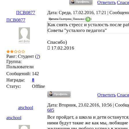
Ответить
Спас
ПСВ0877
Дата: Среда, 17.02.2016, 17:21 | Сообщен
Цитата
Екатерина_Пашкова
(
)
ПСВ0877
Как снять стресс и усталость после р
Советы "усталого педагога"
Спасибо)
17.02.2016
Ранг: Студент (
?
)
Группа:
Пользователи
Сообщений:
142
Награды:
8
Статус:
Offline
Ответить
Спас
Дата: Вторник, 23.02.2016, 10:56 | Сообщ
atschool
685
Все пройдет, а школа и дети останутся,
atschool
ними будут такие же как мы, любящие
желающие им любого успеха в жизни.