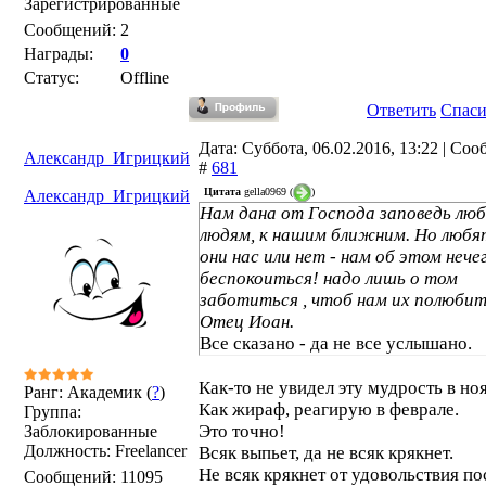
Зарегистрированные
Сообщений:
2
Награды:
0
Статус:
Offline
Ответить
Спас
Дата: Суббота, 06.02.2016, 13:22 | Со
Александр_Игрицкий
#
681
Цитата
gella0969
(
)
Александр_Игрицкий
Нам дана от Господа заповедь люб
людям, к нашим ближним. Но любя
они нас или нет - нам об этом нече
беспокоиться! надо лишь о том
заботиться , чтоб нам их полюбит
Отец Иоан.
Все сказано - да не все услышано.
Как-то не увидел эту мудрость в но
Ранг: Академик (
?
)
Как жираф, реагирую в феврале.
Группа:
Это точно!
Заблокированные
Должность: Freelancer
Всяк выпьет, да не всяк крякнет.
Не всяк крякнет от удовольствия по
Сообщений:
11095