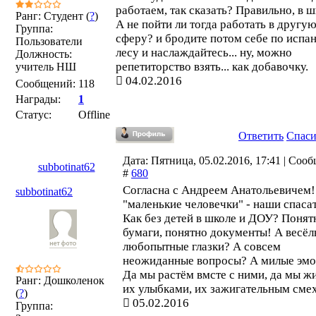
работаем, так сказать? Правильно, в ш
Ранг: Студент (
?
)
А не пойти ли тогда работать в другу
Группа:
сферу? и бродите потом себе по испа
Пользователи
лесу и наслаждайтесь... ну, можно
Должность:
репетиторство взять... как добавочку.
учитель НШ
04.02.2016
Сообщений:
118
Награды:
1
Статус:
Offline
Ответить
Спас
Дата: Пятница, 05.02.2016, 17:41 | Соо
subbotinat62
#
680
Согласна с Андреем Анатольевичем!
subbotinat62
"маленькие человечки" - наши спасат
Как без детей в школе и ДОУ? Понят
бумаги, понятно документы! А весёл
любопытные глазки? А совсем
неожиданные вопросы? А милые эм
Да мы растём вмсте с ними, да мы ж
Ранг: Дошколенок
их улыбками, их зажигательным сме
(
?
)
05.02.2016
Группа: