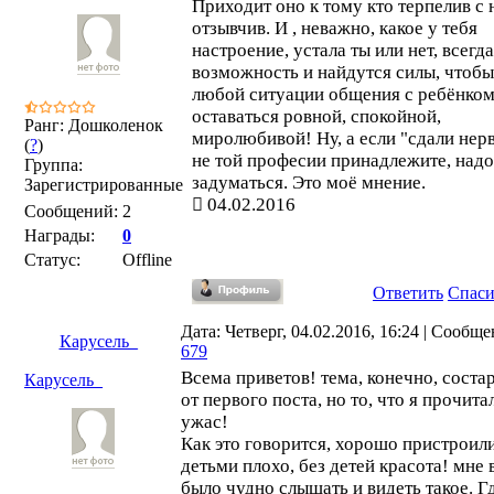
Приходит оно к тому кто терпелив с 
отзывчив. И , неважно, какое у тебя
настроение, устала ты или нет, всегда
возможность и найдутся силы, чтобы
любой ситуации общения с ребёнко
оставаться ровной, спокойной,
Ранг: Дошколенок
миролюбивой! Ну, а если "сдали нер
(
?
)
не той професии принадлежите, надо
Группа:
задуматься. Это моё мнение.
Зарегистрированные
04.02.2016
Сообщений:
2
Награды:
0
Статус:
Offline
Ответить
Спас
Дата: Четверг, 04.02.2016, 16:24 | Сообще
Карусель_
679
Всема приветов! тема, конечно, соста
Карусель_
от первого поста, но то, что я прочитал
ужас!
Как это говорится, хорошо пристроили
детьми плохо, без детей красота! мне 
было чудно слышать и видеть такое. Г