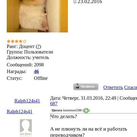
23.02.2016
Ранг: Доцент (
?
)
Группа: Пользователи
Должность: учитель
Сообщений:
2098
Награды:
46
Статус:
Offline
Ответить
Спас
Дата: Четверг, 31.03.2016, 22:49 | Сообще
Ralph124s41
687
Цитата
lumineuse5388
(
)
Ralph124s41
Что делать?
А не плюнуть ли на всё и работать
переводчиком?