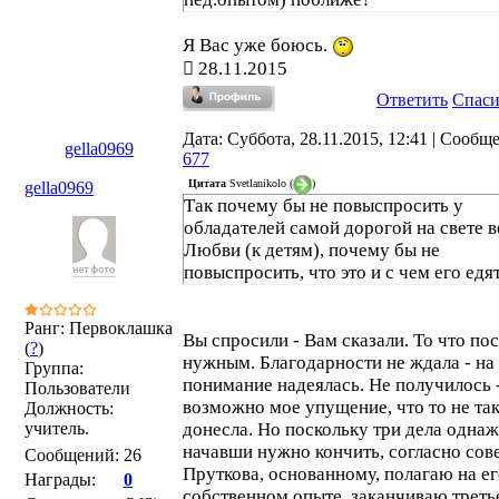
Я Вас уже боюсь.
28.11.2015
Ответить
Спас
Дата: Суббота, 28.11.2015, 12:41 | Сообщ
gella0969
677
Цитата
Svetlanikolo
(
)
gella0969
Так почему бы не повыспросить у
обладателей самой дорогой на свете в
Любви (к детям), почему бы не
повыспросить, что это и с чем его едят.
Ранг: Первоклашка
Вы спросили - Вам сказали. То что по
(
?
)
нужным. Благодарности не ждала - на
Группа:
понимание надеялась. Не получилось 
Пользователи
возможно мое упущение, что то не та
Должность:
учитель.
донесла. Но поскольку три дела одна
начавши нужно кончить, согласно сове
Сообщений:
26
Пруткова, основанному, полагаю на е
Награды:
0
собственном опыте, заканчиваю третье