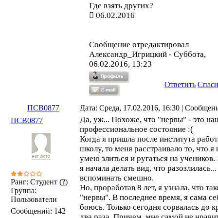
Где взять других?
06.02.2016
Сообщение отредактировал
Александр_Игрицкий
-
Суббота,
06.02.2016, 13:23
Ответить
Спас
ПСВ0877
Дата: Среда, 17.02.2016, 16:30 | Сообщен
Да, уж... Похоже, что "нервы" - это на
ПСВ0877
профессиональное состояние :(
Когда я пришла после института работ
школу, то меня расстраивало то, что я 
умею злиться и ругаться на учеников.
я начала делать вид, что разозлилась..
вспоминать смешно.
Ранг: Студент (
?
)
Но, проработав 8 лет, я узнала, что так
Группа:
"нервы". В последнее время, я сама се
Пользователи
боюсь. Только сегодня сорвалась до к
Сообщений:
142
два раза. Причем, мне самой не нравит