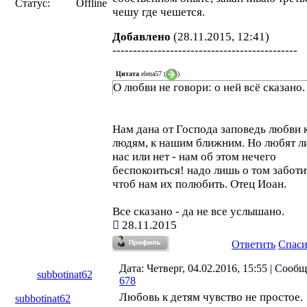
Статус:
Offline
чешу где чешется.
Добавлено
(28.11.2015, 12:41)
---------------------------------------------
Цитата
elena57
(
)
О любви не говори: о ней всё сказано.
Нам дана от Господа заповедь любви 
людям, к нашим ближним. Но любят л
нас или нет - нам об этом нечего
беспокоиться! надо лишь о том заботит
чтоб нам их полюбить. Отец Иоан.
Все сказано - да не все услышано.
28.11.2015
Ответить
Спас
Дата: Четверг, 04.02.2016, 15:55 | Сооб
subbotinat62
678
Любовь к детям чувство не простое.
subbotinat62