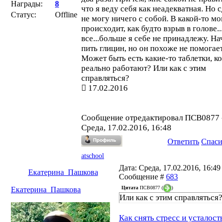
Награды:
8
что я веду себя как неадекватная. Но 
Статус:
Offline
не могу ничего с собой. В какой-то м
происходит, как будто взрыв в голове..
все...больше я себе не принадлежу. На
пить глицин, но он похоже не помогает
Может быть есть какие-то таблетки, к
реально работают? Или как с этим
справляться?
17.02.2016
Сообщение отредактировал
ПСВ0877
Среда, 17.02.2016, 16:48
Ответить
Спас
atschool
Дата: Среда, 17.02.2016, 16:49 
Екатерина_Пашкова
Сообщение #
683
Цитата
ПСВ0877
(
)
Екатерина_Пашкова
Или как с этим справляться
Как снять стресс и усталост