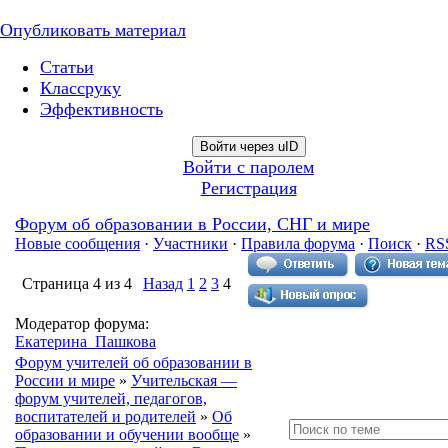
Опубликовать материал
Статьи
Классруку
Эффективность
Войти через uID
Войти с паролем
Регистрация
Форум об образовании в России, СНГ и мире
Новые сообщения
·
Участники
·
Правила форума
·
Поиск
·
RS
Страница
4
из
4
Назад
1
2
3
4
Модератор форума:
Екатерина_Пашкова
Форум учителей об образовании в
России и мире
»
Учительская —
форум учителей, педагогов,
воспитателей и родителей
»
Об
образовании и обучении вообще
»