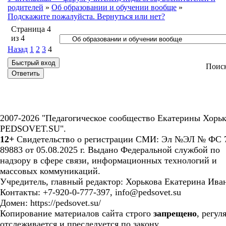
родителей
»
Об образовании и обучении вообще
»
Подскажите пожалуйста. Вернуться или нет?
Страница
4
из
4
Назад
1
2
3
4
Поис
2007-2026 "Педагогическое сообщество Екатерины Хорьк
PEDSOVET.SU".
12+
Свидетельство о регистрации СМИ: Эл №ЭЛ № ФС 7
89883 от 05.08.2025 г. Выдано Федеральной службой по
надзору в сфере связи, информационных технологий и
массовых коммуникаций.
Учредитель, главный редактор: Хорькова Екатерина Ива
Контакты: +7-920-0-777-397, info@pedsovet.su
Домен: https://pedsovet.su/
Копирование материалов сайта строго
запрещено
, регул
отслеживается и преследуется по закону.