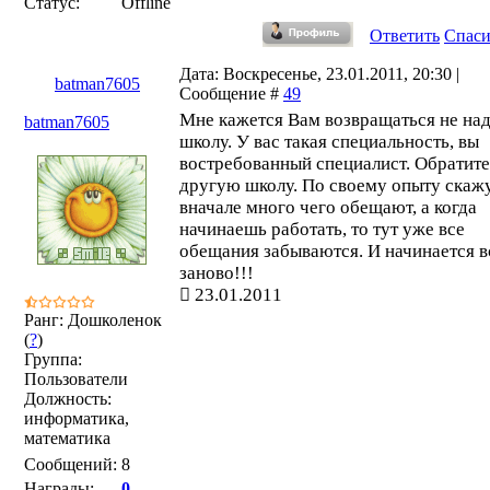
Статус:
Offline
Ответить
Спас
Дата: Воскресенье, 23.01.2011, 20:30 |
batman7605
Сообщение #
49
Мне кажется Вам возвращаться не над
batman7605
школу. У вас такая специальность, вы
востребованный специалист. Обратите
другую школу. По своему опыту скажу
вначале много чего обещают, а когда
начинаешь работать, то тут уже все
обещания забываются. И начинается в
заново!!!
23.01.2011
Ранг: Дошколенок
(
?
)
Группа:
Пользователи
Должность:
информатика,
математика
Сообщений:
8
Награды:
0