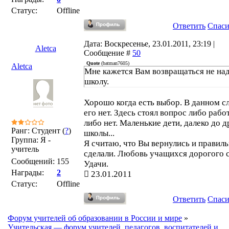
Статус:
Offline
Ответить
Спас
Дата: Воскресенье, 23.01.2011, 23:19 |
Aletca
Сообщение #
50
Quote
(
batman7605
)
Aletca
Мне кажется Вам возвращаться не над
школу.
Хорошо когда есть выбор. В данном с
его нет. Здесь стоял вопрос либо работ
либо нет. Маленькие дети, далеко до 
Ранг: Студент (
?
)
школы...
Группа: Я -
Я считаю, что Вы вернулись и правил
учитель
сделали. Любовь учащихся дорогого с
Сообщений:
155
Удачи.
Награды:
2
23.01.2011
Статус:
Offline
Ответить
Спас
Форум учителей об образовании в России и мире
»
Учительская — форум учителей, педагогов, воспитателей и