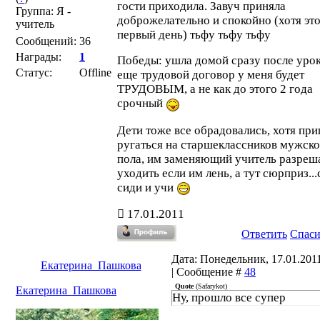
гости приходила. Завуч приняла
Группа: Я -
доброжелательно и спокойно (хотя эт
учитель
первый день) тьфу тьфу тьфу
Сообщений:
36
Награды:
1
Победы: ушла домой сразу после урок
Статус:
Offline
еще трудовой договор у меня будет
ТРУДОВЫМ, а не как до этого 2 года
срочный
Дети тоже все обрадовались, хотя пр
ругаться на старшеклассников мужско
пола, им заменяющий учитель разреш
уходить если им лень, а тут сюрприз..
сиди и учи
17.01.2011
Ответить
Спас
Дата: Понедельник, 17.01.2011
Екатерина_Пашкова
| Сообщение #
48
Quote
(
Safarykot
)
Екатерина_Пашкова
Ну, прошло все супер