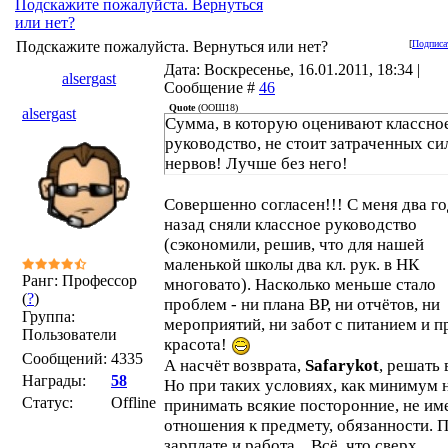
Подскажите пожалуйста. Вернуться
или нет?
Подскажите пожалуйста. Вернуться или нет?
[
Подписа
Дата: Воскресенье, 16.01.2011, 18:34 |
alsergast
Сообщение #
46
Quote
(
ООШ18
)
alsergast
Сумма, в которую оценивают классно
руководство, не стоит затраченных си
нервов! Лучше без него!
Совершенно согласен!!! С меня два г
назад сняли классное руководство
(сэкономили, решив, что для нашей
маленькой школы два кл. рук. в НК
Ранг: Профессор
многовато). Насколько меньше стало
(
?
)
проблем - ни плана ВР, ни отчётов, ни
Группа:
мероприятий, ни забот с питанием и пр
Пользователи
красота!
Сообщений:
4335
А насчёт возврата,
Safarykot
, решать 
Награды:
58
Но при таких условиях, как минимум 
Статус:
Offline
принимать всякие посторонние, не и
отношения к предмету, обязанности. 
зарплате и работа... Всё, что сверх