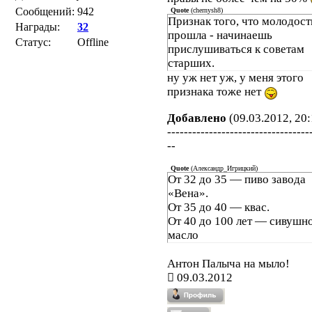
Сообщений:
942
Quote
(
chernysh8
)
Признак того, что молодост
Награды:
32
прошла - начинаешь
Статус:
Offline
прислушиваться к советам
старших.
ну уж нет уж, у меня этого
признака тоже нет
Добавлено
(09.03.2012, 20:
----------------------------------
--
Quote
(
Александр_Игрицкий
)
От 32 до 35 — пиво завода
«Вена».
От 35 до 40 — квас.
От 40 до 100 лет — сивушн
масло
Антон Палыча на мыло!
09.03.2012