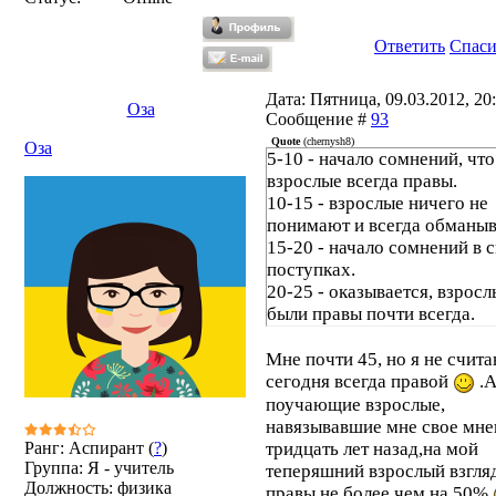
Ответить
Спас
Дата: Пятница, 09.03.2012, 20:
Оза
Сообщение #
93
Quote
(
chernysh8
)
Оза
5-10 - начало сомнений, что
взрослые всегда правы.
10-15 - взрослые ничего не
понимают и всегда обманыв
15-20 - начало сомнений в 
поступках.
20-25 - оказывается, взросл
были правы почти всегда.
Мне почти 45, но я не счит
сегодня всегда правой
.А
поучающие взрослые,
навязывавшие мне свое мне
Ранг: Аспирант (
?
)
тридцать лет назад,на мой
Группа: Я - учитель
теперяшний взрослый взгля
Должность: физика
правы не более чем на 50%