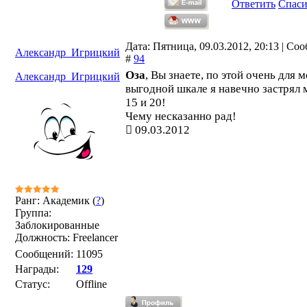
Ответить
Спас
Дата: Пятница, 09.03.2012, 20:13 | Со
Александр_Игрицкий
#
94
Оза
, Вы знаете, по этой очень для 
Александр_Игрицкий
выгодной шкале я навечно застрял
15 и 20!
Чему несказанно рад!
09.03.2012
Ранг: Академик (
?
)
Группа:
Заблокированные
Должность: Freelancer
Сообщений:
11095
Награды:
129
Статус:
Offline