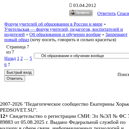
03.04.2012
Ответить
Спас
Форум учителей об образовании в России и мире
»
Учительская — форум учителей, педагогов, воспитателей и
родителей
»
Об образовании и обучении вообще
»
Запрещают
новый образ
(хочу носить, говорить и сильно краситься)
Страница
7
из
7
Назад
1
2
…
5
6
7
Поис
2007-2026 "Педагогическое сообщество Екатерины Хорьк
PEDSOVET.SU".
12+
Свидетельство о регистрации СМИ: Эл №ЭЛ № ФС 7
89883 от 05.08.2025 г. Выдано Федеральной службой по
надзору в сфере связи, информационных технологий и