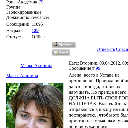
Ранг: Академик (
?
)
Группа:
Заблокированные
Должность: Freelancer
Сообщений:
11095
Награды:
129
Статус:
Offline
Ответить
Спас
Дата: Вторник, 03.04.2012, 00:
Маша_Акинина
Сообщение #
99
Алена, всего в Уставе не
Маша_Акинина
пропишешь. Правила вооб
даются иногда, чтобы их
нарушать. Но прежде всего -
ДОЛЖНА БЫТЬ СВОЯ ГО
НА ПЛЕЧАХ. Включайтесь!
отправляясь в школу на шпи
постарайтесь, чтобы это бы
приятно не только вам, ува
но и окружающим: