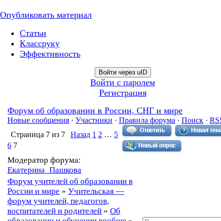
Опубликовать материал
Статьи
Классруку
Эффективность
Войти через uID
Войти с паролем
Регистрация
Форум об образовании в России, СНГ и мире
Новые сообщения
·
Участники
·
Правила форума
·
Поиск
·
RS
Страница
7
из
7
Назад
1
2
…
5
6
7
Модератор форума:
Екатерина_Пашкова
Форум учителей об образовании в
России и мире
»
Учительская —
форум учителей, педагогов,
воспитателей и родителей
»
Об
образовании и обучении вообще
»