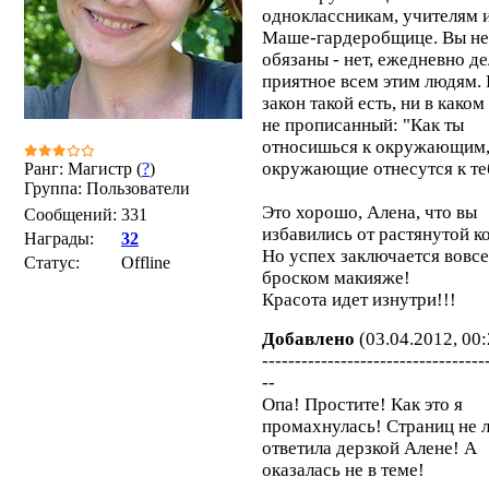
одноклассникам, учителям и
Маше-гардеробщице. Вы не
обязаны - нет, ежедневно де
приятное всем этим людям.
закон такой есть, ни в каком
не прописанный: "Как ты
относишься к окружающим, 
окружающие отнесутся к те
Ранг: Магистр (
?
)
Группа: Пользователи
Это хорошо, Алена, что вы
Сообщений:
331
избавились от растянутой к
Награды:
32
Но успех заключается вовсе
Статус:
Offline
броском макияже!
Красота идет изнутри!!!
Добавлено
(03.04.2012, 00:
----------------------------------
--
Опа! Простите! Как это я
промахнулась! Страниц не л
ответила дерзкой Алене! А
оказалась не в теме!