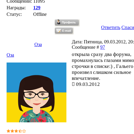
Сообщений:
11095
Награды:
129
Статус:
Offline
Ответить
Спас
Дата: Пятница, 09.03.2012, 20:
Оза
Сообщение #
97
открыла сразу два форума,
Оза
промахнулась глазами мим
строчки в списке:) , Гальего
произвел слишком сильное
впечатление.
09.03.2012