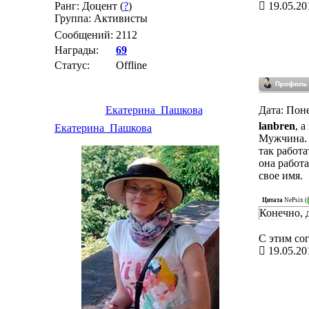
Ранг: Доцент (
?
)
19.05.20
Группа: Активисты
Сообщений:
2112
Награды:
69
Статус:
Offline
Екатерина_Пашкова
Дата: Поне
lanbren
, 
Екатерина_Пашкова
Мужчина. 
так работа
она работа
свое имя.
Цитата
NePsix
(
Конечно, 
С этим сог
19.05.20