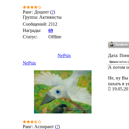
Ранг: Доцент (
?
)
Группа: Активисты
Сообщений:
2112
Награды:
69
Статус:
Offline
NePsix
Дата: Поне
Цитата
lanbren
(
NePsix
А потом он
Не, ну Вы 
пахать в 
19.05.20
Ранг: Аспирант (
?
)