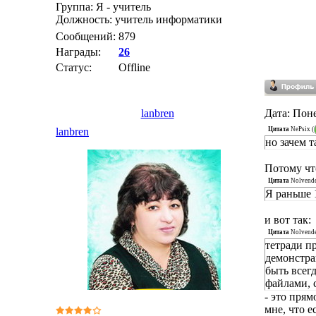
Группа: Я - учитель
Должность: учитель информатики
Сообщений:
879
Награды:
26
Статус:
Offline
lanbren
Дата: Поне
Цитата
NePsix
(
lanbren
но зачем 
Потому что
Цитата
Nolvend
Я раньше 
и вот так:
Цитата
Nolvend
тетради п
демонстра
быть всег
файлами, 
- это пря
мне, что 