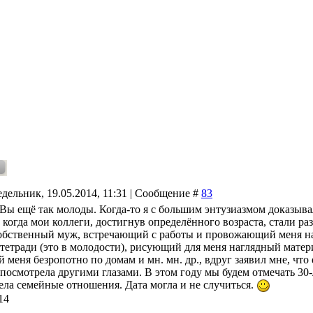
дельник, 19.05.2014, 11:31 | Сообщение #
83
! Вы ещё так молоды. Когда-то я с большим энтузиазмом доказыв
когда мои коллеги, достигнув определённого возраста, стали ра
обственный муж, встречающий с работы и провожающий меня на
 тетради (это в молодости), рисующий для меня наглядный матери
 меня безропотно по домам и мн. мн. др., вдруг заявил мне, что е
посмотрела другими глазами. В этом году мы будем отмечать 30-
ела семейные отношения. Дата могла и не случиться.
14