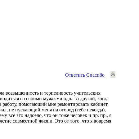
Ответить
Спасибо
ала возвышенность и терпеливость учительских
зводиться со своими мужьями одна за другой, когда
 работу, помогающий мне ремонтировать кабинет,
ал, не пускающий меня на огород (тебе некогда),
му всё это надоело, что он тоже человек и пр. пр., я
летие совместной жизни. Это от того, что я вовремя