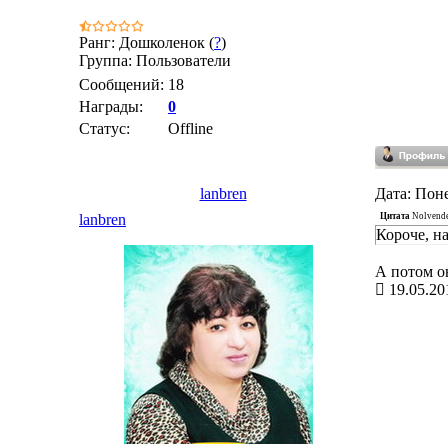
Ранг: Дошколенок (
?
)
Группа: Пользователи
Сообщений:
18
Награды:
0
Статус:
Offline
lanbren
Дата: Поне
Цитата
Nolvend
lanbren
Короче, на
А потом он
19.05.20