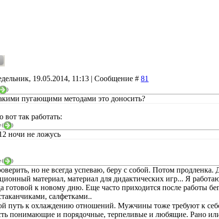
дельник, 19.05.2014, 11:13 | Сообщение #
81
)
такими пугающими методами это доносить?
 вот так работать:
e
(
)
12 ночи не ложусь
e
(
)
роверить, но не всегда успеваю, беру с собой. Потом продленка.
ционный материал, материал для дидактических игр... Я работаю
да готовой к новому дню. Еще часто приходится после работы бег
стаканчиками, салфетками..
мой путь к охлаждению отношений. Мужчины тоже требуют к себе
есть понимающие и порядочные, терпеливые и любящие. Рано или п