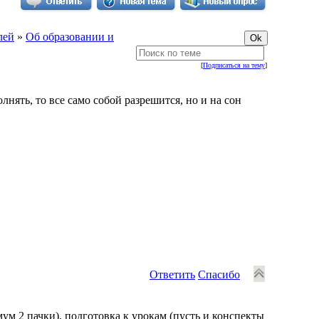
лей
»
Об образовании и
[
Подписаться на тему
]
нять, то все само собой разрешится, но и на сон
Ответить
Спасибо
мум 2 пачки), подготовка к урокам (пусть и конспекты