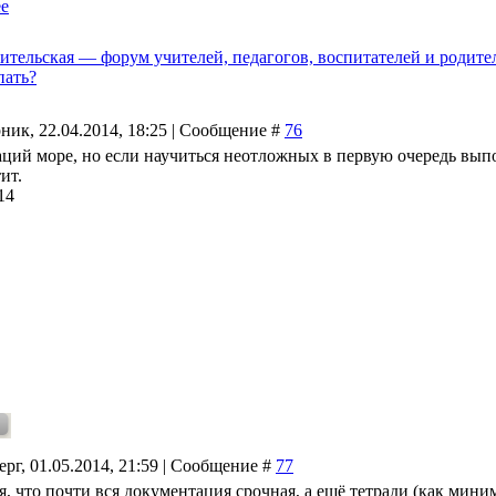
е
ительская — форум учителей, педагогов, воспитателей и родите
пать?
ник, 22.04.2014, 18:25 | Сообщение #
76
ций море, но если научиться неотложных в первую очередь выпол
ит.
14
ерг, 01.05.2014, 21:59 | Сообщение #
77
, что почти вся документация срочная, а ещё тетради (как мини