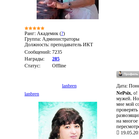
Ранг: Академик (
?
)
Группа: Администраторы
Должность: преподаватель ИКТ
Сообщений:
7235
Награды:
285
Статус:
Offline
lanbren
Дата: Поне
NePsix
, о
lanbren
мужей. Но 
мне мой с
проверять
развозящий
на многое 
пересмотр
19.05.20