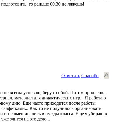
ю подготовить, то раньше 00.30 не ляжешь!
Ответить
Спасибо
о не всегда успеваю, беру с собой. Потом продленка.
риал, материал для дидактических игр... Я работаю
новому дню. Еще часто приходится после работы
 салфетками... Как-то не получилось организовать
ги и не вмешивались в нужды класса. Еще я убираю в
уже злится на это дело...