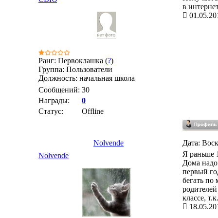
в интернет
01.05.20
Ранг: Первоклашка (
?
)
Группа: Пользователи
Должность: начальная школа
Сообщений:
30
Награды:
0
Статус:
Offline
Nolvende
Дата: Воск
Я раньше 1
Nolvende
Дома надо
первый го
бегать по 
родителей
классе, т.
18.05.20