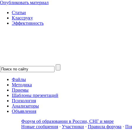
Опубликовать материал
Статьи
Классруку
Эффективность
Файлы
Методика
Приемы
Шаблоны презентаций
Психология
Анализаторы
Объявления
Форум об образовании в России, СНГ и мире
Новые сообщения
·
Участники
·
Правила форума
·
По