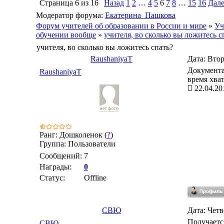
Страница
6
из
16
Назад
1
2
…
4
5
6
7
8
…
15
16
Дале
Модератор форума:
Екатерина_Пашкова
Форум учителей об образовании в России и мире
»
Уч
обучении вообще
»
учителя, во сколько вы ложитесь с
учителя, во сколько вы ложитесь спать?
RaushaniyaT
Дата: Втор
Документа
RaushaniyaT
время хват
22.04.20
Ранг: Дошколенок (
?
)
Группа: Пользователи
Сообщений:
7
Награды:
0
Статус:
Offline
СВЮ
Дата: Четв
Получается
СВЮ