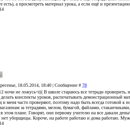
е есть), а просмотреть материал урока, а если ещё и презентаци
14
ресенье, 18.05.2014, 18:40 | Сообщение #
78
2 ночи не ложусь=((( В школе стараюсь все тетради проверить, н
 делать конспекты уроков, распечатывать демонстрационный мате
д и меня часто проверяют, поэтому надо быть всегда готовой к 
магазинам за тетрадями, мелом, бумагой, файлами, стаканчиками,
 в этом плане. Говорят, они первому учителю на все давали день
к. нет уборщицы. Короче, на работе работаю и дома работаю. Муж 
14