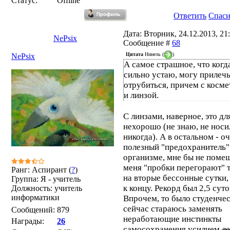
Статус:
Offline
Ответить
Спас
Дата: Вторник, 24.12.2013, 21:
NePsix
Сообщение #
68
Цитата
Нинель
(
)
NePsix
А самое страшное, что когд
сильно устаю, могу прилечь
отрубиться, причем с косме
и линзой.
С линзами, наверное, это для
нехорошо (не знаю, не носи
никогда). А в остальном - о
полезный "предохранитель"
организме, мне бы не помеш
меня "пробки перегорают" 
Ранг: Аспирант (
?
)
на вторые бессонные сутки,
Группа: Я - учитель
к концу. Рекорд был 2,5 суто
Должность: учитель
информатики
Впрочем, то было студенчес
сейчас стараюсь заменять
Сообщений:
879
неработающие инстинкты
Награды:
26
самосохранения усилием
л