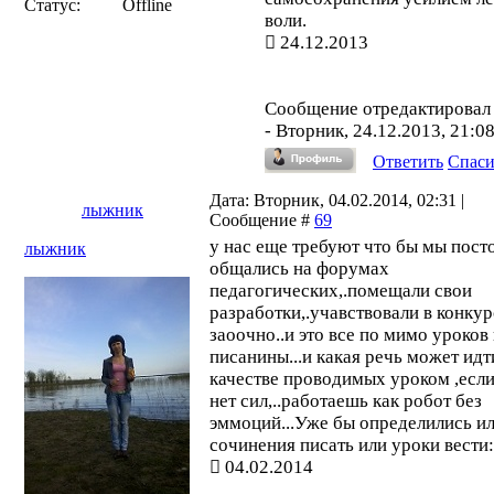
Статус:
Offline
воли.
24.12.2013
Сообщение отредактирова
-
Вторник, 24.12.2013, 21:0
Ответить
Спас
Дата: Вторник, 04.02.2014, 02:31 |
лыжник
Сообщение #
69
у нас еще требуют что бы мы пост
лыжник
общались на форумах
педагогических,.помещали свои
разработки,.учавствовали в конку
заоочно..и это все по мимо уроков
писанины...и какая речь может идт
качестве проводимых уроком ,если
нет сил,..работаешь как робот без
эммоций...Уже бы определились и
сочинения писать или уроки вести:
04.02.2014