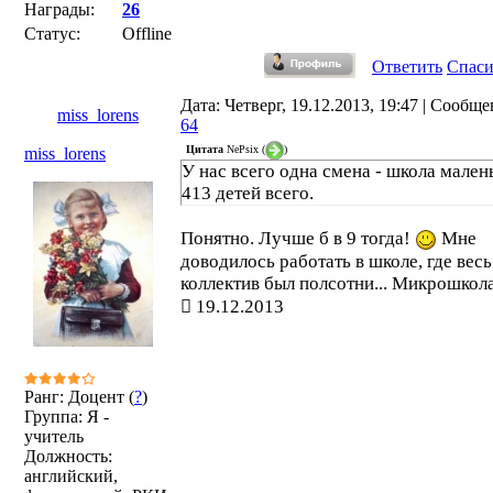
Награды:
26
Статус:
Offline
Ответить
Спас
Дата: Четверг, 19.12.2013, 19:47 | Сообще
miss_lorens
64
Цитата
NePsix
(
)
miss_lorens
У нас всего одна смена - школа мален
413 детей всего.
Понятно. Лучше б в 9 тогда!
Мне
доводилось работать в школе, где весь
коллектив был полсотни... Микрошкол
19.12.2013
Ранг: Доцент (
?
)
Группа: Я -
учитель
Должность:
английский,