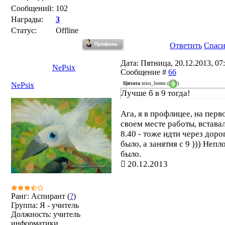
Сообщений:
102
Награды:
3
Статус:
Offline
Ответить
Спас
Дата: Пятница, 20.12.2013, 07:
NePsix
Сообщение #
66
Цитата
miss_lorens
(
)
NePsix
Лучше б в 9 тогда!
Ага, я в профлицее, на перв
своем месте работы, вставал
8.40 - тоже идти через доро
было, а занятия с 9 ))) Непл
было.
20.12.2013
Ранг: Аспирант (
?
)
Группа: Я - учитель
Должность: учитель
информатики