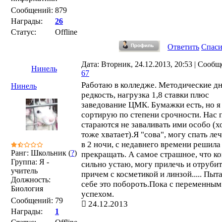
Сообщений:
879
Награды:
26
Статус:
Offline
Ответить
Спас
Дата: Вторник, 24.12.2013, 20:53 | Сообщ
Нинель
67
Работаю в колледже. Методические дни
Нинель
редкость, нагрузка 1,8 ставки плюс
заведование ЦМК. Бумажки есть, но я
сортирую по степени срочности. Нас 
стараются не заваливать ими особо (х
тоже хватает).Я "сова", могу спать леч
в 2 ночи, с недавнего времени решила
Ранг: Школьник (
?
)
прекращать. А самое страшное, что ко
Группа: Я -
сильно устаю, могу прилечь и отрубит
учитель
причем с косметикой и линзой..... Пыт
Должность:
себе это побороть.Пока с переменным
Биология
успехом.
Сообщений:
79
24.12.2013
Награды:
1