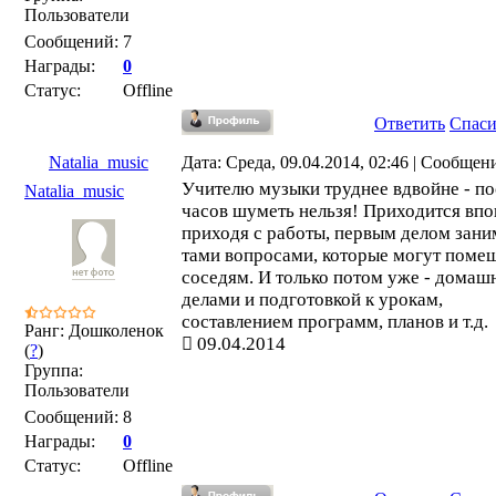
Пользователи
Сообщений:
7
Награды:
0
Статус:
Offline
Ответить
Спас
Natalia_music
Дата: Среда, 09.04.2014, 02:46 | Сообщен
Учителю музыки труднее вдвойне - по
Natalia_music
часов шуметь нельзя! Приходится впо
приходя с работы, первым делом зани
тами вопросами, которые могут поме
соседям. И только потом уже - дома
делами и подготовкой к урокам,
составлением программ, планов и т.д.
Ранг: Дошколенок
09.04.2014
(
?
)
Группа:
Пользователи
Сообщений:
8
Награды:
0
Статус:
Offline