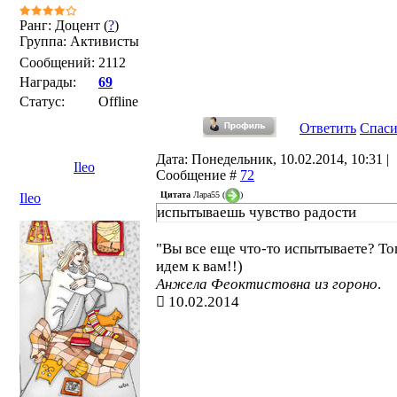
Ранг: Доцент (
?
)
Группа: Активисты
Сообщений:
2112
Награды:
69
Статус:
Offline
Ответить
Спас
Дата: Понедельник, 10.02.2014, 10:31 |
Ileo
Сообщение #
72
Цитата
Лара55
(
)
Ileo
испытываешь чувство радости
"Вы все еще что-то испытываете? То
идем к вам!!)
Анжела Феоктистовна из гороно
.
10.02.2014