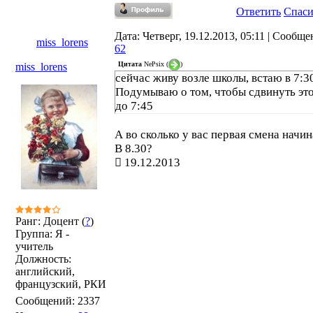
Ответить
Спас
Дата: Четверг, 19.12.2013, 05:11 | Сообще
miss_lorens
62
Цитата
NePsix
(
)
miss_lorens
сейчас живу возле школы, встаю в 7:3
Подумываю о том, чтобы сдвинуть это
до 7:45
А во сколько у вас первая смена начин
В 8.30?
19.12.2013
Ранг: Доцент (
?
)
Группа: Я -
учитель
Должность:
английский,
французский, РКИ
Сообщений:
2337