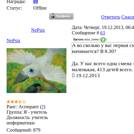
Награды:
88
Статус:
Offline
Ответить
Спас
Дата: Четверг, 19.12.2013, 06:4
NePsix
Сообщение #
63
Цитата
miss_lorens
(
)
NePsix
А во сколько у вас первая с
начинается? В 8.30?
Да. У нас всего одна смена 
маленькая, 413 детей всего.
19.12.2013
Ранг: Аспирант (
?
)
Группа: Я - учитель
Должность: учитель
информатики
Сообщений:
879