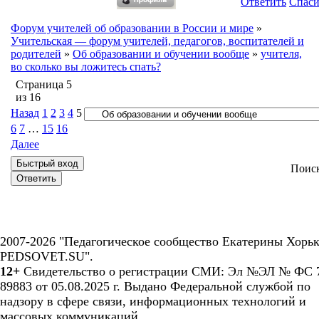
Ответить
Спас
Форум учителей об образовании в России и мире
»
Учительская — форум учителей, педагогов, воспитателей и
родителей
»
Об образовании и обучении вообще
»
учителя,
во сколько вы ложитесь спать?
Страница
5
из
16
Назад
1
2
3
4
5
6
7
…
15
16
Далее
Поис
2007-2026 "Педагогическое сообщество Екатерины Хорьк
PEDSOVET.SU".
12+
Свидетельство о регистрации СМИ: Эл №ЭЛ № ФС 7
89883 от 05.08.2025 г. Выдано Федеральной службой по
надзору в сфере связи, информационных технологий и
массовых коммуникаций.