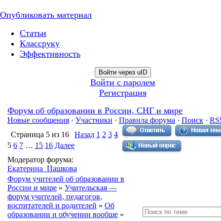
Опубликовать материал
Статьи
Классруку
Эффективность
Войти через uID
Войти с паролем
Регистрация
Форум об образовании в России, СНГ и мире
Новые сообщения
·
Участники
·
Правила форума
·
Поиск
·
RS
Страница
5
из
16
Назад
1
2
3
4
5
6
7
…
15
16
Далее
Модератор форума:
Екатерина_Пашкова
Форум учителей об образовании в
России и мире
»
Учительская —
форум учителей, педагогов,
воспитателей и родителей
»
Об
образовании и обучении вообще
»