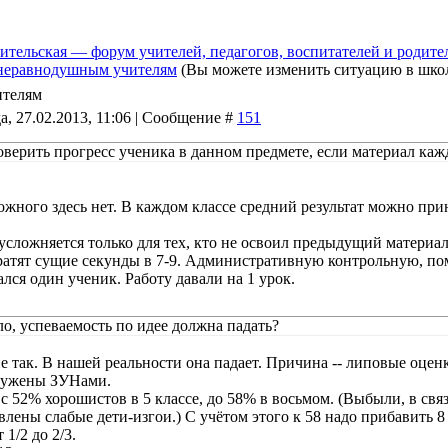
ительская — форум учителей, педагогов, воспитателей и родите
 неравнодушным учителям
(Вы можете изменить ситуацию в шко
ителям
а, 27.02.2013, 11:06 | Сообщение #
151
оверить прогресс ученика в данном предмете, если материал ка
жного здесь нет. В каждом классе средний результат можно приня
усложняется только для тех, кто не освоил предыдущий матер
тратят сущие секунды в 7-9. Административную контрольную, пом
ался один ученик. Работу давали на 1 урок.
ло, успеваемость по идее должна падать?
 так. В нашей реальности она падает. Причина -- липовые оценк
ружены ЗУНами.
 52% хорошистов в 5 классе, до 58% в восьмом. (Выбыли, в связ
влены слабые дети-изгои.) С учётом этого к 58 надо прибавить 8
1/2 до 2/3.