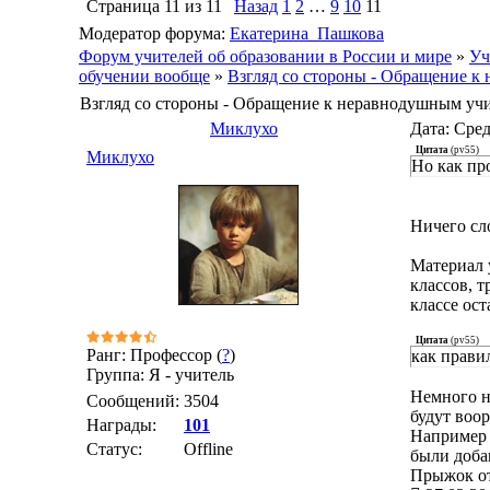
Страница
11
из
11
Назад
1
2
…
9
10
11
Модератор форума:
Екатерина_Пашкова
Форум учителей об образовании в России и мире
»
Уч
обучении вообще
»
Взгляд со стороны - Обращение к
Взгляд со стороны - Обращение к неравнодушным уч
Миклухо
Дата: Сред
Цитата
(
pv55
)
Миклухо
Но как пр
Ничего сло
Материал 
классов, 
классе ост
Цитата
(
pv55
)
Ранг: Профессор (
?
)
как прави
Группа: Я - учитель
Немного не
Сообщений:
3504
будут воо
Награды:
101
Например с
Статус:
Offline
были доба
Прыжок от 