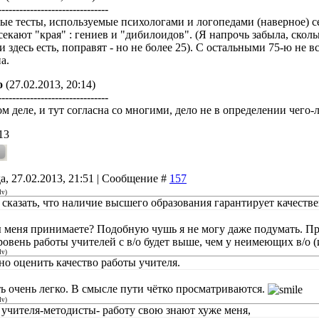
-------------------------------
ые тесты, используемые психологами и логопедами (наверное) се
екают "края" : гениев и "дибилоидов". (Я напрочь забыла, скольк
 здесь есть, поправят - но не более 25). С остальными 75-ю не 
а.
о
(27.02.2013, 20:14)
-------------------------------
м деле, и тут согласна со многими, дело не в определении чего-ли
13
а, 27.02.2013, 21:51 | Сообщение #
157
dv
)
 сказать, что наличие высшего образования гарантирует качеств
ы меня принимаете? Подобную чушь я не могу даже подумать. Про
ровень работы учителей с в/о будет выше, чем у неимеющих в/о
dv
)
о оценить качество работы учителя.
ть очень легко. В смысле пути чётко просматриваются.
dv
)
ь учителя-методисты- работу свою знают хуже меня,