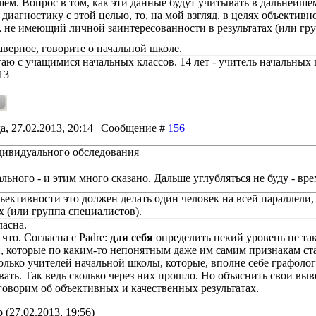
шем. Вопрос в том, как эти данные будут учитывать в дальнейшем
диагностику с этой целью, то, на мой взгляд, в целях объективн
, не имеющий личной заинтересованности в результатах (или гру
аверное, говорите о начальной школе.
таю с учащимися начальных классов. 14 лет - учитель начальных к
13
а, 27.02.2013, 20:14 | Сообщение #
156
дивидуального обследования
ьного - и этим много сказано. Дальше углубляться не буду - вре
бъективности это должен делать один человек на всей параллел
х (или группа специалистов).
ласна.
что. Согласна с Padre:
для себя
определить некий уровень не та
и, которые по каким-то непонятным даже им самим признакам ст
олько учителей начальной школы, которые, вполне себе графолог
ать. Так ведь сколько через них прошло. Но объяснить свои выво
говорим об объективных и качественных результатах.
о
(27.02.2013, 19:56)