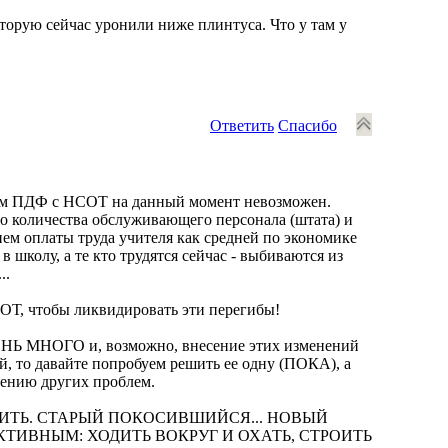
орую сейчас уронили ниже плинтуса. Что у там у
Ответить
Спасибо
 чем ПДФ с НСОТ на данный момент невозможен.
ого количества обслуживающего персонала (штата) и
м оплаты труда учителя как средней по экономике
 школу, а те кто трудятся сейчас - выбиваются из
..
ОТ, чтобы ликвидировать эти перегибы!
ОГО и, возможно, внесение этих изменений
й, то давайте попробуем решить ее одну (ПОКА), а
дению других проблем.
ЖИТЬ. СТАРЫЙ ПОКОСИВШИЙСЯ... НОВЫЙ
УКТИВНЫМ: ХОДИТЬ ВОКРУГ И ОХАТЬ, СТРОИТЬ