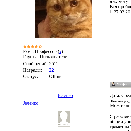
них могу.
Вся пробле
27.02.20
Ранг: Профессор (
?
)
Группа: Пользователи
Сообщений:
2511
Награды:
22
Статус:
Offline
Јеленко
Дата: Сред
Цитата
(
иерей_В
Јеленко
Можно ли 
Я работаю
общий уро
грамотный