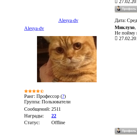
27.02.20
Alesya-dv
Дата: Сред
Миклухо
,
Alesya-dv
Не пойму 
27.02.20
Ранг: Профессор (
?
)
Группа: Пользователи
Сообщений:
2511
Награды:
22
Статус:
Offline