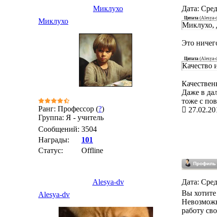
Миклухо
Дата: Сред
Цитата
(
Alesya-
Миклухо
Миклухо, 
Это ничего
Цитата
(
Alesya-
Качество 
Качествен
Даже в да
тоже с по
Ранг: Профессор (
?
)
27.02.20
Группа: Я - учитель
Сообщений:
3504
Награды:
101
Статус:
Offline
Alesya-dv
Дата: Сред
Вы хотите
Alesya-dv
Невозможн
работу св