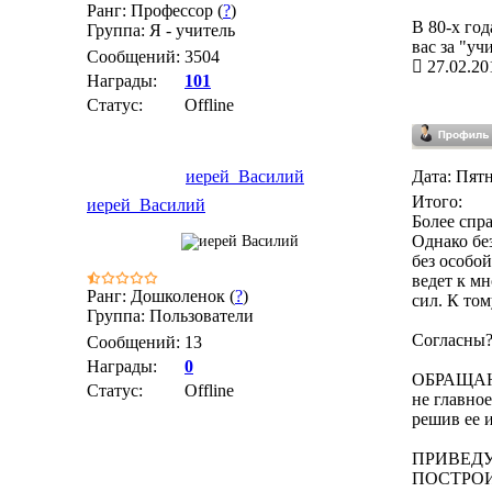
Ранг: Профессор (
?
)
В 80-х го
Группа: Я - учитель
вас за "уч
Сообщений:
3504
27.02.20
Награды:
101
Статус:
Offline
иерей_Василий
Дата: Пятн
Итого:
иерей_Василий
Более спр
Однако бе
без особо
ведет к мн
Ранг: Дошколенок (
?
)
сил. К том
Группа: Пользователи
Согласны?
Сообщений:
13
Награды:
0
ОБРАЩАЮ
Статус:
Offline
не главно
решив ее 
ПРИВЕДУ
ПОСТРОИ