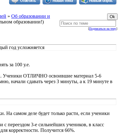
лей
»
Об образовании и
льном образовании!)
[
Подписаться на тему
]
ждый год усложняется
ть за 100 у.е.
иал. Ученики ОТЛИЧНО освоившие материал 5-6
ню, начали сдавать через 3 минуты, а к 19 минуте в
и. На самом деле будет только расти, если ученики
и с переездом 3-е сильнейших учеников, в класс
 для корректности. Получится 66%.