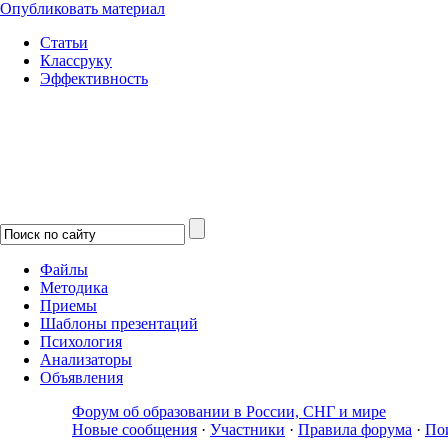
Опубликовать материал
Статьи
Классруку
Эффективность
Файлы
Методика
Приемы
Шаблоны презентаций
Психология
Анализаторы
Объявления
Форум об образовании в России, СНГ и мире
Новые сообщения
·
Участники
·
Правила форума
·
По