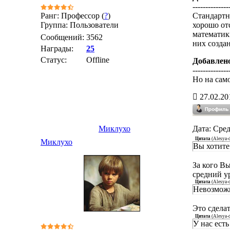
--------------
Ранг: Профессор (
?
)
Стандартн
Группа: Пользователи
хорошо отс
математики
Сообщений:
3562
них создан
Награды:
25
Статус:
Offline
Добавлен
--------------
Но на само
27.02.20
Миклухо
Дата: Сред
Цитата
(
Alesya-
Миклухо
Вы хотите
За кого В
средний у
Цитата
(
Alesya-
Невозможн
Это сдела
Цитата
(
Alesya-
У нас ест