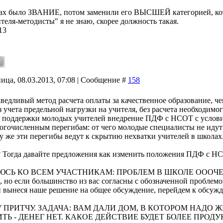
дах было ЗВАНИЕ, потом заменили его ВЫСШЕЙ категорией, кот
ителя-методисты" я не знаю, скорее должность такая.
13
ица, 08.03.2013, 07:08 | Сообщение #
158
аведливый метод расчета оплаты за качественное образование,
з учета предельной нагрузки на учителя, без расчета необходим
й поддержки молодых учителей внедрение ПДФ с НСОТ с условие
огочисленным перегибам: от чего молодые специалисты не идут в
у же эти перегибы ведут к скрытию нехватки учителей в школах.
 Тогда давайте предложения как изменить положения ПДФ с НС
СЬ КО ВСЕМ УЧАСТНИКАМ: ПРОБЛЕМ В ШКОЛЕ ОООЧЕНЬ МН
е, но если большинство из вас согласны с обозначенной проблемо
и вынеся наше решение на общее обсуждение, перейдем к обсуж
 ПРИТЧУ. ЗАДАЧА: ВАМ ДАЛИ ДОМ, В КОТОРОМ НАДО 
ТЬ - ДЕНЕГ НЕТ. КАКОЕ ДЕЙСТВИЕ БУДЕТ БОЛЕЕ ПРОД