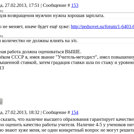
а, 27.02.2013, 17:51 | Сообщение #
153
dv
)
для возвращения мужчин нужна хорошая зарплата.
 не меняет, иначе будет ещё хуже:
http://pedsovet.su/forum/1-6403
dv
)
и количество не должны влиять на з/п.
ная работа должна оцениваться ВЫШЕ.
лёком СССР я, имея звание "Учитель-методист", имел повышенну
вышенной ставкой, затем градация ставки шла по стажу и уровню
13
а, 27.02.2013, 18:32 | Сообщение #
154
 сказать, что наличие высшего образования гарантирует качеств
о оценить качество работы учителя. Наличие 4-5 у учеников нич
ою знают хуже меня, не один конкретный вопрос не могут решить.