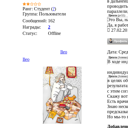
в дальней
проводить 
Ранг: Студент (
?
)
параллели
Группа: Пользователи
Цитата
(
pv55
)
Это Вы, н
Сообщений:
162
Да, я рабо
Награды:
2
27.02.20
Статус:
Offline
Ileo
Дата: Сред
Цитата
(
Јеленко
)
Ileo
В ходе ин
индивидуал
Цитата
(
Јеленко
)
в целях о
результата
с этим сог
Скажу вот 
Есть врач
Знаю неск
предсказыв
Но мы-то 
Добавлен