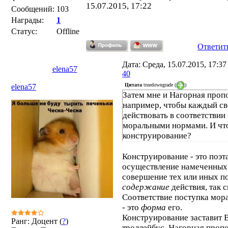
15.07.2015, 17:22
Сообщений:
103
Награды:
1
Статус:
Offline
Ответит
Дата: Среда, 15.07.2015, 17:3
elena57
40
Цитата
truedowngrade
(
)
elena57
Затем мне и Нагорная проп
например, чтобы каждый св
действовать в соответствии
моральными нормами. И что,
конструирование?
Конструирование - это поэт
осуществление намеченных 
совершение тех или иных по
содержание
действия, так с
Соответствие поступка мор
- это
форма
его.
Конструирование заставит В
Ранг: Доцент (
?
)
троллейбус. Нагорная проп