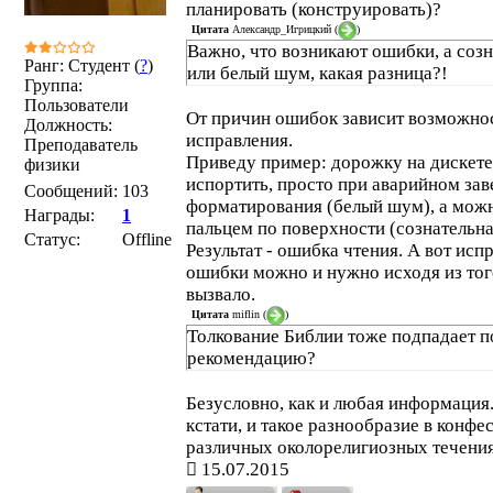
планировать (конструировать)?
Цитата
Александр_Игрицкий
(
)
Важно, что возникают ошибки, а соз
Ранг: Студент (
?
)
или белый шум, какая разница?!
Группа:
Пользователи
От причин ошибок зависит возможно
Должность:
исправления.
Преподаватель
Приведу пример: дорожку на дискет
физики
испортить, просто при аварийном за
Сообщений:
103
форматирования (белый шум), а можн
Награды:
1
пальцем по поверхности (сознательна
Статус:
Offline
Результат - ошибка чтения. А вот исп
ошибки можно и нужно исходя из того
вызвало.
Цитата
miflin
(
)
Толкование Библии тоже подпадает п
рекомендацию?
Безусловно, как и любая информация
кстати, и такое разнообразие в конфе
различных околорелигиозных течения
15.07.2015