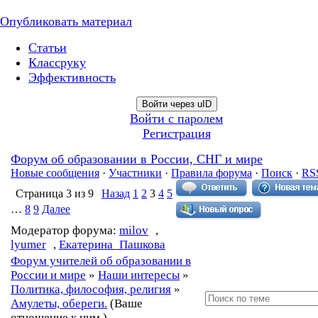
Опубликовать материал
Статьи
Классруку
Эффективность
Войти через uID
Войти с паролем
Регистрация
Форум об образовании в России, СНГ и мире
Новые сообщения
·
Участники
·
Правила форума
·
Поиск
·
RS
Страница
3
из
9
Назад
1
2
3
4
5
…
8
9
Далее
Модератор форума:
milov
,
lyumer
,
Екатерина_Пашкова
Форум учителей об образовании в
России и мире
»
Наши интересы
»
Политика, философия, религия
»
Амулеты, обереги.
(Ваше
отношение к ним.)