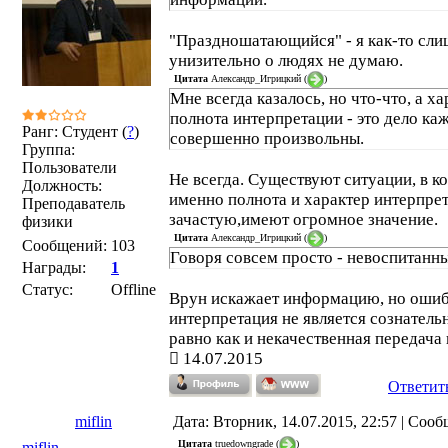
"Праздношатающийся" - я как-то сл
унизительно о людях не думаю.
Цитата
Александр_Игрицкий
(
)
Мне всегда казалось, но что-что, а ха
полнота интерпретации - это дело кажд
Ранг: Студент (
?
)
совершенно произвольны.
Группа:
Пользователи
Не всегда. Существуют ситуации, в к
Должность:
именно полнота и характер интерпре
Преподаватель
зачастую,имеют огромное значение.
физики
Цитата
Александр_Игрицкий
(
)
Сообщений:
103
Говоря совсем просто - невоспитанны
Награды:
1
Статус:
Offline
Врун искажает информацию, но оши
интерпретация не является сознатель
равно как и некачественная передача
14.07.2015
Ответит
miflin
Дата: Вторник, 14.07.2015, 22:57 | Соо
Цитата
truedowngrade
(
)
miflin