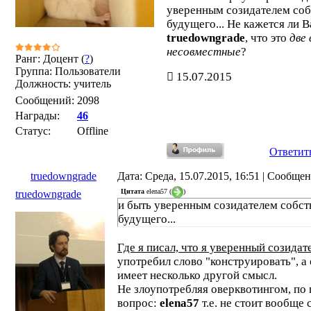
уверенным созидателем соб
будущего... Не кажется ли В
truedowngrade
, что это
две
несовместные
?
Ранг: Доцент (
?
)
Группа: Пользователи
15.07.2015
Должность: учитель
Сообщений:
2098
Награды:
46
Статус:
Offline
Ответит
truedowngrade
Дата: Среда, 15.07.2015, 16:51 | Сообще
Цитата
elena57
(
)
truedowngrade
и быть уверенным созидателем собст
будущего...
Где я писал, что я уверенный созидат
употребил слово "конструировать", а 
имеет несколько другой смысл.
Не злоупотребляя оверквотингом, по 
вопрос:
elena57
т.е. не стоит вообще