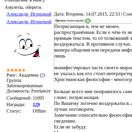
Амулеты, обереги.
Александр_Игрицкий
Дата: Вторник, 14.07.2015, 22:33 | С
Цитата
truedowngrade
(
)
Александр_Игрицкий
Потрясающая и, тем не менее,
распространённая. Если о чём-то н
прямым текстом, то от толкований 
воздержаться. В противном случае,
манера общения или передачи инф
лишь
манифестировал часть своего миро
не указал, как его стоит интерпрети
Ранг: Академик (
?
)
Христианская философия - многогр
Группа:
увлекаться её толкованиями не стои
Заблокированные
Должность: Freelancer
вполне допустимы
Больше всего мне понравилось сам
слово: потрясающая.
Сообщений:
11095
По Вашему логично воздержаться, а
Награды:
129
лучше поговорить.
Статус:
Offline
Замечание относительно философи
сведению.
Если не забуду.