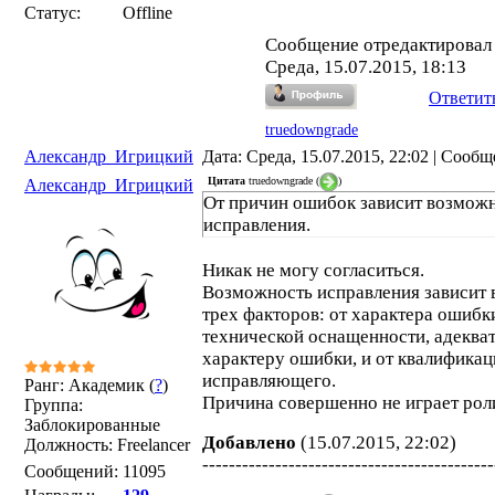
Статус:
Offline
Сообщение отредактирова
Среда, 15.07.2015, 18:13
Ответит
truedowngrade
Александр_Игрицкий
Дата: Среда, 15.07.2015, 22:02 | Сооб
Цитата
truedowngrade
(
)
Александр_Игрицкий
От причин ошибок зависит возможн
исправления.
Никак не могу согласиться.
Возможность исправления зависит 
трех факторов: от характера ошибки
технической оснащенности, адеква
характеру ошибки, и от квалификац
исправляющего.
Ранг: Академик (
?
)
Причина совершенно не играет рол
Группа:
Заблокированные
Добавлено
(15.07.2015, 22:02)
Должность: Freelancer
--------------------------------------------
Сообщений:
11095