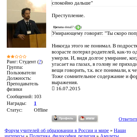
спокойно дальше"
Преступление.
Цитата
elena57
(
)
Умирающему говорят: "Ты скоро поп
Никогда этого не понимал. В подрост
возрасте потерял родителей, как-то о
умерли. И, видя долгое умирание, ког
Ранг: Студент (
?
)
угасает на глазах, в голову не приход
Группа:
вещи говорить, т.к. все понимали, к ч
Пользователи
Тоже сомнительное содержание и фо
Должность:
выражения.
Преподаватель
16.07.2015
физики
Сообщений:
103
Награды:
1
Статус:
Offline
Ответит
Форум учителей об образовании в России и мире
»
Наши
интересы
»
Политика, философия, религия
»
Амулеты,