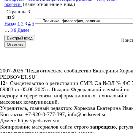
обереги.
(Ваше отношение к ним.)
Страница
3
из
9
Назад
1
2
3
4
5
…
8
9
Далее
Поис
2007-2026 "Педагогическое сообщество Екатерины Хорьк
PEDSOVET.SU".
12+
Свидетельство о регистрации СМИ: Эл №ЭЛ № ФС 7
89883 от 05.08.2025 г. Выдано Федеральной службой по
надзору в сфере связи, информационных технологий и
массовых коммуникаций.
Учредитель, главный редактор: Хорькова Екатерина Ива
Контакты: +7-920-0-777-397, info@pedsovet.su
Домен: https://pedsovet.su/
Копирование материалов сайта строго
запрещено
, регул