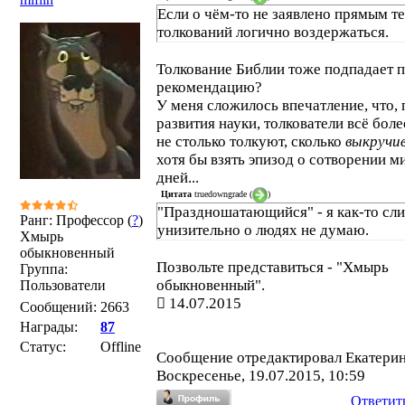
Если о чём-то не заявлено прямым те
толкований логично воздержаться.
Толкование Библии тоже подпадает п
рекомендацию?
У меня сложилось впечатление, что, 
развития науки, толкователи всё боле
не столько толкуют, сколько
выкручи
хотя бы взять эпизод о сотворении ми
дней...
Цитата
truedowngrade
(
)
"Праздношатающийся" - я как-то сл
Ранг: Профессор (
?
)
унизительно о людях не думаю.
Хмырь
обыкновенный
Позвольте представиться - "Хмырь
Группа:
обыкновенный".
Пользователи
14.07.2015
Сообщений:
2663
Награды:
87
Статус:
Offline
Сообщение отредактировал
Екатери
Воскресенье, 19.07.2015, 10:59
Ответит