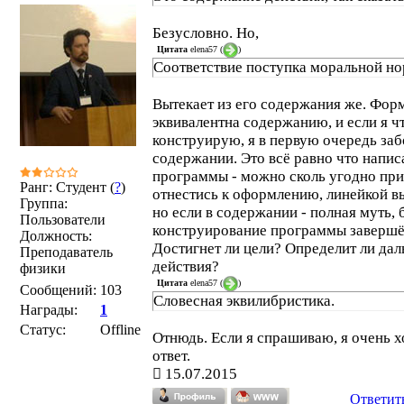
Безусловно. Но,
Цитата
elena57
(
)
Соответствие поступка моральной н
Вытекает из его содержания же. Фор
эквивалентна содержанию, и если я ч
конструирую, я в первую очередь заб
содержании. Это всё равно что напи
программы - можно сколь угодно пр
Ранг: Студент (
?
)
отнестись к оформлению, линейкой в
Группа:
но если в содержании - полная муть, 
Пользователи
конструирование программы заверш
Должность:
Достигнет ли цели? Определит ли да
Преподаватель
действия?
физики
Цитата
elena57
(
)
Сообщений:
103
Словесная эквилибристика.
Награды:
1
Статус:
Offline
Отнюдь. Если я спрашиваю, я очень 
ответ.
15.07.2015
Ответит