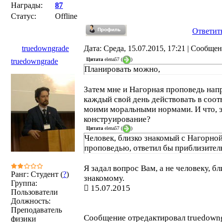
Награды:
87
Статус:
Offline
Ответит
truedowngrade
Дата: Среда, 15.07.2015, 17:21 | Сообще
Цитата
elena57
(
)
truedowngrade
Планировать можно,
Затем мне и Нагорная проповедь нап
каждый свой день действовать в соот
моими моральными нормами. И что, э
конструирование?
Цитата
elena57
(
)
Человек, близко знакомый с Нагорно
проповедью, ответил бы приблизитель
Я задал вопрос Вам, а не человеку, бл
Ранг: Студент (
?
)
знакомому.
Группа:
15.07.2015
Пользователи
Должность:
Преподаватель
Сообщение отредактировал
truedown
физики