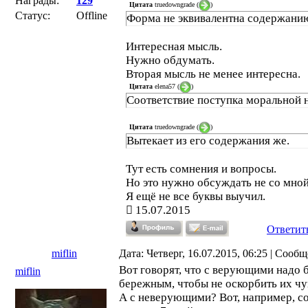
Награды:
129
Цитата
truedowngrade
(
)
Статус:
Offline
Форма не эквивалентна содержани
Интересная мысль.
Нужно обдумать.
Вторая мысль не менее интересна.
Цитата
elena57
(
)
Соответствие поступка моральной 
Цитата
truedowngrade
(
)
Вытекает из его содержания же.
Тут есть сомнения и вопросы.
Но это нужно обсуждать не со мной
Я ещё не все буквы выучил.
15.07.2015
Ответит
miflin
Дата: Четверг, 16.07.2015, 06:25 | Сооб
Вот говорят, что с верующими надо 
miflin
бережным, чтобы не оскорбить их чу
А с неверующими? Вот, например, с