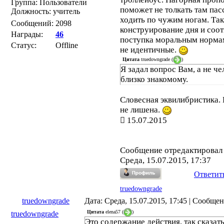
Группа: Пользователи
поможет не толкать там пас
Должность: учитель
ходить по чужим ногам. Так
Сообщений:
2098
конструирование дня и соот
Награды:
46
поступка моральным нормам
Статус:
Offline
не идентичные.
Цитата
truedowngrade
(
)
Я задал вопрос Вам, а не че
близко знакомому.
Словесная эквилибристика.
не лишена.
15.07.2015
Сообщение отредактирова
Среда, 15.07.2015, 17:37
Ответит
truedowngrade
truedowngrade
Дата: Среда, 15.07.2015, 17:45 | Сообще
Цитата
elena57
(
)
truedowngrade
Это содержание действия, так сказать