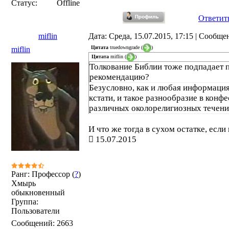
Статус:
Offline
Ответит
miflin
Дата: Среда, 15.07.2015, 17:15 | Сообщ
Цитата
truedowngrade
(
)
miflin
Цитата
miflin
(
)
Толкование Библии тоже подпадает п
рекомендацию?
Безусловно, как и любая информация
кстати, и такое разнообразие в конфе
различных околорелигиозных течени
И что же тогда в сухом остатке, если
15.07.2015
Ранг: Профессор (
?
)
Хмырь
обыкновенный
Группа:
Пользователи
Сообщений:
2663