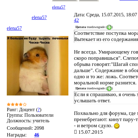
elena57
Дата: Среда, 15.07.2015, 18:0
elena57
42
Цитата
truedowngrade
(
)
elena57
Соответствие поступка мор
Вытекает из его содержания
Не всегда. Умирающему гов
скоро поправишься". Слепо
обрыва говорят:"Шагай спо
дальше". Содержание в обо
одно и то же: ложь. Соответ
моральной норме разнится.
Цитата
truedowngrade
(
)
Если я спрашиваю, я очень 
услышать ответ.
Ранг: Доцент (
?
)
Похвально для форума, где 
Группа: Пользователи
пренебрегают: кинут пару-
Должность: учитель
- и ветром сдуло.
Сообщений:
2098
15.07.2015
Награды:
46