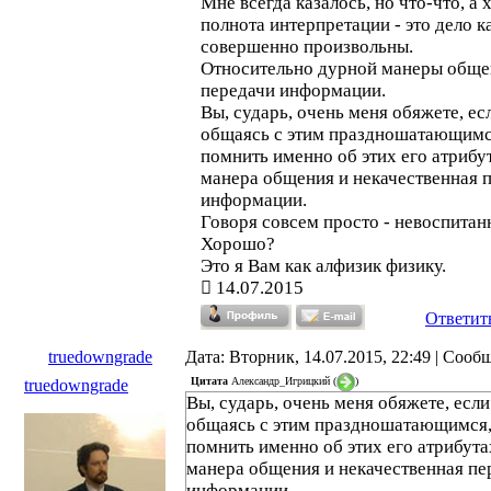
Мне всегда казалось, но что-что, а 
полнота интерпретации - это дело ка
совершенно произвольны.
Относительно дурной манеры обще
передачи информации.
Вы, сударь, очень меня обяжете, ес
общаясь с этим праздношатающимс
помнить именно об этих его атрибу
манера общения и некачественная 
информации.
Говоря совсем просто - невоспитан
Хорошо?
Это я Вам как алфизик физику.
14.07.2015
Ответит
truedowngrade
Дата: Вторник, 14.07.2015, 22:49 | Соо
Цитата
Александр_Игрицкий
(
)
truedowngrade
Вы, сударь, очень меня обяжете, если
общаясь с этим праздношатающимся,
помнить именно об этих его атрибута
манера общения и некачественная пе
информации.