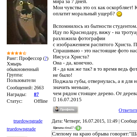
мира за 7 дней.
Мои чувства это ох как оскорбляет! 
оплатит моральный ущерб?
Вспомнилось из бытности студентом
Иду по Краснодару, вижу - на троту
разложила фотографии
с изображением распятого Христа. П
Спрашиваю - это настоящие фото на
Иисуса Христа?
Ранг: Профессор (
?
)
Она - да, конечно.
Хмырь
Я - да как же так? в то время ведь ф
обыкновенный
Группа:
не было!
Пользователи
Поджала губы, отвернулась, а я для н
значить меньше,
Сообщений:
2663
чем рядом стоящее дерево. От дерева 
Награды:
87
16.07.2015
Статус:
Offline
Ответит
truedowngrade
Дата: Четверг, 16.07.2015, 11:49 | Сооб
Цитата
elena57
(
)
truedowngrade
Слепому на краю обрыва говорят:"Ш