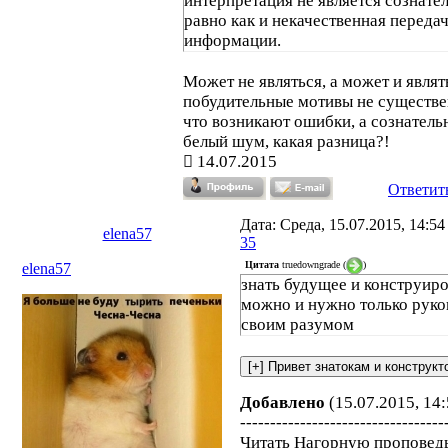
интерпретация не является сознате
равно как и некачественная переда
информации.
Может не являться, а может и являт
побудительные мотивы не существе
что возникают ошибки, а сознатель
белый шум, какая разница?!
14.07.2015
Ответит
Дата: Среда, 15.07.2015, 14:5
elena57
35
Цитата
truedowngrade
(
)
elena57
знать будущее и конструиро
можно и нужно только руко
своим разумом
Добавлено
(15.07.2015, 14:
----------------------------------
Читать Нагорную проповедь