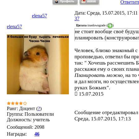
Ответит
Дата: Среда, 15.07.2015, 17:1
elena57
37
Цитата
truedowngrade
(
)
elena57
не стоит вообще своё буду
планировать (конструирова
Человек, близко знакомый с
проповедью, ответил бы пр
так: " Хочешь рассмешить Б
расскажи ему о своих плана
Планировать можно,
на то 
и дал мозги, но осуществлен
руках Божьих".
15.07.2015
Ранг: Доцент (
?
)
Сообщение отредактирова
Группа: Пользователи
Среда, 15.07.2015, 17:13
Должность: учитель
Сообщений:
2098
Награды:
46