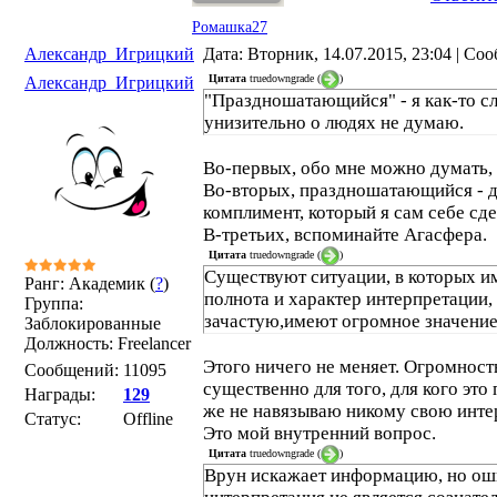
Ромашка27
Александр_Игрицкий
Дата: Вторник, 14.07.2015, 23:04 | С
Цитата
truedowngrade
(
)
Александр_Игрицкий
"Праздношатающийся" - я как-то 
унизительно о людях не думаю.
Во-первых, обо мне можно думать, 
Во-вторых, праздношатающийся - д
комплимент, который я сам себе сде
В-третьих, вспоминайте Агасфера.
Цитата
truedowngrade
(
)
Существуют ситуации, в которых и
Ранг: Академик (
?
)
полнота и характер интерпретации,
Группа:
зачастую,имеют огромное значение
Заблокированные
Должность: Freelancer
Этого ничего не меняет. Огромност
Сообщений:
11095
существенно для того, для кого это 
Награды:
129
же не навязываю никому свою инте
Статус:
Offline
Это мой внутренний вопрос.
Цитата
truedowngrade
(
)
Врун искажает информацию, но о